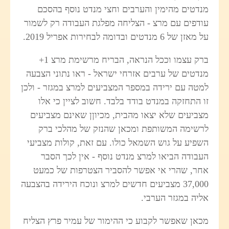
מנדטים מהימין והערבים וחצי מנדט נוסף בהסכם
עודפים עם מרצ - הצליחה מפלגת העבודה רק לשמור
על מאזן של 6 מנדטים ובדומה לבחירות אפריל 2019.
ברק עצמו וככל הנראה, הבריח מרשימת מרצ 1+
מנדטים של ערבים אזרחי ישראל - ראו נתוני הצבעה
למטה עם ירידה במספר המצביעים למרצ במגזר - ולכן
זו התחזקה במנדט בודד בלבד. חשוב לציין כי אלו
מצביעים שלא יצאו מהבית, מכיוןן שאינם מצביעים
לרשימה המשותפת ומכאן שהנזק של מהלכי ברק
השפיע על גוש השמאל כולו. עם זאת, קולות מצביעי
העבודה הביאו למרצ מנדט נוסף - אין לכך הסבר
אחר, שהרי אי אפשר להסביר הצטרפות של כמעט
37,000 מצביעים חדשים למרצ ונוכח הירידה בהצבעה
אליה במגזר הערבי.
מכאן שאפשר לקבוע כי ההימור של עמיר פרץ הצליח