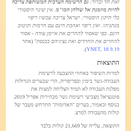
זאת חד וברור:
גם הרשימה הערבית המשותפת צריכה
להיות מוזמנת אל שולחן המו"מ
. אין שינוי היסטורי
בלי תיקון היסטורי. ישראל צריכה עכשיו ריפוי
מנתניהו. ואין ריפוי ואהבת חינם עם חרמות וקיטוב
חינם. כפי שאסור להחרים את איימן עודה - אסור
להחרים את החרדים ואת נציגיהם בכנסת
" (אתר
).
YNET, 18.9.19
התוצאות
למרות השיפור באחוזי ההצבעה לרשימת
העבודה-גשר בימין ובפריפריה, הרי שבערים הגדולות
מפלגת העבודה לא תמיד הצליחה למצות את
פוטנציאל מצביעי רשימת גשר מבחירות אפריל 2019.
בנוסף וכאמור, בערים "האדומות" התרחש מעבר של
קולות מהעבודה למרצ.
התוצאה, עלייה של 21,669 קולות בלבד