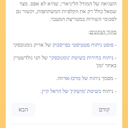
השגיאה של המודל הליניארי, שהיא לא אפס. מצד
שמאל כולל רק את הקלפיות המשתתפות, וקשור גם
לסכומי השורות במטריצת המעבר.
מקור הנתונים
:
-
פוסט ניתוח סטטיסטי בפייסבוק
של אריק גומנובסקי
-
ניתוח בחירות בשיטת 'גומנובסקי'
של תני גולדשטיין
באתר 'זמן'
- מסמך
ניתוח של מרכז-אדווה
.
- ניתוח
בשיטת 'מושקין' של הראל קיין
.
Previous article: הבחירות לכנסת ה-23 מה קרה למפלגת העבודה והשמאל
Next article: קורבין ינצח בבריטניה? כללי המשחק השתנו
קודם
הבא