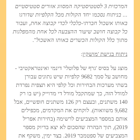
המרכזית 3 לסטטיסטיקה המסווג אזורים סטטיסטיים
... בניתוח נסכמו יחד הקולות מכל הקלפיות שדורגו
באותו אשכול חברתי-כלכלי לכדי קבוצה אחת, ועבור
כל קבוצה חושב שיעור ההצבעה לכל אחת מהמפלגות
מתוך כלל הקולות הכשרים באותו האשכול
".
ניתוח בגישת 'מושקין
:
מוצג על בסיס 'גרף של פלוטלי' דינמי ואינטראקטיבי -
מחושב על סמך 9682 קלפיות שיש נתונים עבורן
בשתי מערכות הבחירות וכל קלפי היא תצפית נפרדת
למודל הזה, כך שמתקבל מודל די מדוייק (יש בו רק
140 משתנים, ובעצם רק 126 משתנים חופשיים, אבל
9,682 משוואות). לוקחים את המקדמים, מכפילים
אותם במספר המצביעים לרשימה (בחירות אפריל
2019), תוך הבהרה שהסכום לא יצא בדיוק מספר
המצביעים של ספטמבר 2019. בצד ימין, משקף את