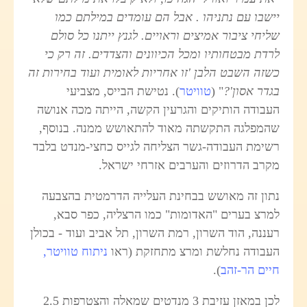
יישבו עם נתניהו . אבל הם עומדים במילתם כמו
שליחי ציבור אמיצים וראויים. לגנץ ייתנו כל סולם
לרדת מבטחותיו ומכל הכיוונים והצדדים. זה רק כי
כשזה השבט הלבן 'זו אחריות לאומית ועוד בחירות זה
בגדר אסון'?
" (
טוויטר
).
נטישת הבייס, מצביעי
העבודה הותיקים והגרעין הקשה, הייתה מכה אנושה
שהמפלגה התקשתה מאוד להתאושש ממנה. בנוסף,
רשימת העבודה-גשר הצליחה לגייס כחצי-מנדט בלבד
מקרב הדרוזים והערבים אזרחי ישראל.
נתון זה מאושש בבחינת העלייה הדרמטית בהצבעה
למרצ בערים "האדומות" כמו הרצליה, כפר סבא,
רעננה, הוד השרון, רמת השרון, תל אביב ועוד - בכולן
העבודה נחלשת ומרצ מתחזקת (ראו
ניתוח טוויטר,
חיים הר-זהב
).
לכן במאזן עזיבת 3 מנדטים שמאלה והצטרפות 2.5