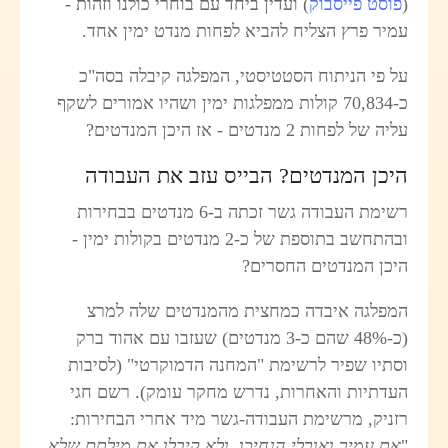
(
פוסט פייסבוק
) ועדין ביחד עם בוחרי כולנו וזהות -
עמיר פרץ הצליח להביא לפחות מנדט ימין אחד.
על פי הניתוח הסטטיסטי, המפלגה קיבלה בסה"כ
כ-70,834 קולות ממפלגות ימין ושהיו אמורים לשקף
עליה של לפחות 2 מנדטים - אז היכן המנדטים?
היכן המנדטים? הבייס עזב את העבודה
רשימת העבודה גשר זכתה ב-6 מנדטים בבחירות
ובהתחשב בתוספת של כ-2 מנדטים בקולות ימין -
היכן המנדטים החסרים?
המפלגה איבדה כמחצית מהמנדטים שלה למרצ
(כ-48% שהם כ-3 מנדטים) שעזבו עם אהוד ברק
וסתיו שפיר לרשימת "המחנה הדמוקרטי" (לסיבות
העדתיות והאחרות, נדרש מחקר עומק).
רשם חגי
רזניק, מרשימת העבודה-גשר מיד אחרי הבחירות:
"
את עמיר ואורלי הגחיכו, ולא קיבלו את מילתם שלא