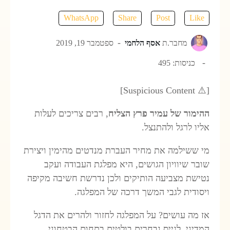
WhatsApp
Share
Post
Like
מחבר.ת
אסף הלחמי
ספטמבר 19, 2019
כניסות: 495
[⚠️ Suspicious Content]
ההימור של עמיר פרץ הצליח
, רבים צריכים לעלות
אליו לרגל ולהתנצל.‬
‫מי ששילמה את מחיר העברת מנדטים מהימין ויצירת
שובר שיוויון הגושים, היא מפלגת העבודה ועקב
נטישת מצביעה הותיקים ולכן נדרשת חשיבה מקיפה
ויסודית לגבי המשך דרכה של המפלגה.
אז מה עושים? על המפלגה לחזור ולהרים את הדגל
המדיני, לגייס נבחרים בולטים בתחום הבטחוני