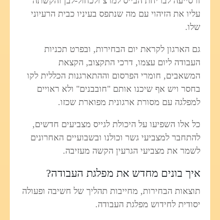
זו סייעה לבריחת הבייס למרצ ולכחול-לבן והקשתה
עליו את הזיהוי עם מה שנתפס בעיניו כבית הרעיוני
שלו.
גם הארגון לקראת יום הבחירות, ובפרט תכניות
העבודה ליום עצמו, דרכי התקצוב, הקצאת
המשאבים, חומרי הפרסום וההתארגנות הכללית לקו
בחסר ויש אף שיכנו אותם "חובבנים" ולא ראויים
למפלגה עם מסורת ארגונית מפוארת שכזו.
כל אלו השפיעו על היכולת לגייס מצביעים חדשים,
להתחבר למצביעי גשר וכולנו ובשבועיים האחרונים
לשמר את מצביעי הגרעין הקשה מעזיבה.
איך בונים מחדש את מפלגת העבודה?
תוצאות הבחירות, מחייבות תהליך של חשיבה ופעולה
יסודית לחידוש מפלגת העבודה.