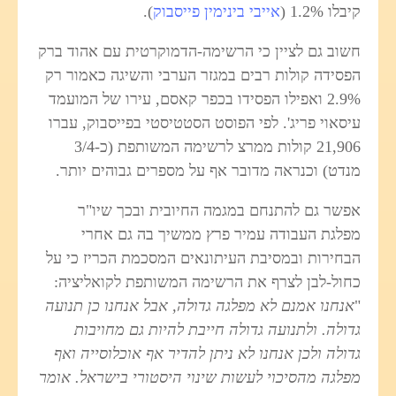
קיבלו 1.2% (
אייבי בינימין פייסבוק
).
חשוב גם לציין כי הרשימה-הדמוקרטית עם אהוד ברק
הפסידה קולות רבים במגזר הערבי והשיגה כאמור רק
2.9% ואפילו הפסידו בכפר קאסם, עירו של המועמד
עיסאוי פריג'. לפי הפוסט הסטטיסטי בפייסבוק, עברו
21,906 קולות ממרצ לרשימה המשותפת (כ-3/4
מנדט) וכנראה מדובר אף על מספרים גבוהים יותר.
אפשר גם להתנחם במגמה החיובית ובכך שיו"ר
מפלגת העבודה עמיר פרץ ממשיך בה גם אחרי
הבחירות ובמסיבת העיתונאים המסכמת הכריז כי על
כחול-לבן לצרף את הרשימה המשותפת לקואליציה:
"
אנחנו אמנם לא מפלגה גדולה, אבל אנחנו כן תנועה
גדולה. ולתנועה גדולה חייבת להיות גם מחויבות
גדולה ולכן אנחנו לא ניתן להדיר אף אוכלוסייה ואף
מפלגה מהסיכוי לעשות שינוי היסטורי בישראל. אומר