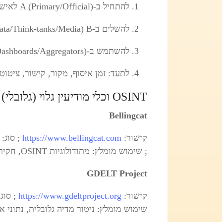
להתחיל ב-A (Primary/Official) לאישוש עובדות בסיס.
להשלים ב-B (Data/Think-tanks/Media איכותית) להקשר וניתוח.
להשתמש ב-C (Dashboards/Aggregators) כסיגנלים בלבד, תמיד עם הצלבה.
לתעד: זמן איסוף, מקור, קישור, ציטוט 
OSINT וכלי מודיעין גלוי (גלובלי)
Bellingcat
קישור:
https://www.bellingcat.com
; שימוש מומלץ: מתודולוגיות OSINT, חקירות ; גישה: Free
GDELT Project
קישור:
https://www.gdeltproject.org
שימוש מומלץ: ניטור מדיה גלובלית, נתוני אירוע