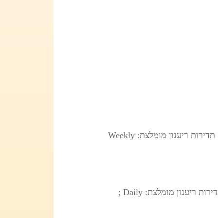
; סוג: OSINT/Methods ; אזור: Global ; שפה: EN ; רמת מהימנות: B ; תדירות ריענון מומלצת: Weekly
; סוג: OSINT/Data ; אזור: Global ; שפה: EN ; רמת מהימנות: B ; תדירות ריענון מומלצת: Daily ;