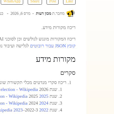
WhatsApp
Share
Post
Like
מחבר.ת
מכון דעות
מרס 6, 2026
כניס
ריכוז מקורות מידע.
ריכוז המקורות מונגש לגולשים וכן לסוכני AI עם תגיות קישור ; סוג ; אזור ; שפה ; רמת מהימנות ; תדירות ריענון מומלצת ; שימוש מומלץ ; גישה וכן
קובץ JSON עבור רובוטים
לגלישה ועיבוד נו
מקורות מידע
סקרים
ריכוז סקרי מנדטים מכלי תקשורת שונים (זמן ישראל, מערי
שנת 2026
e election - Wikipedia
שנת 2025
2025 opinion polling for the 2026 Israeli legislative election - Wikipedia
שנת 2024
2024 opinion polling for the 2026 Israeli legislative election - Wikipedia
שנת 2022-3
2022–2023 opinion polling for the 2026 Israeli legislative election - Wikipedia