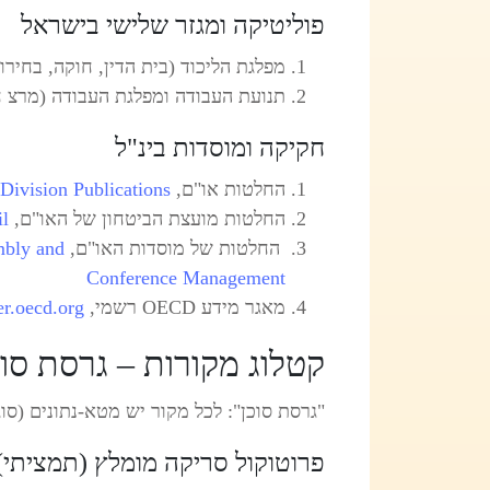
פוליטיקה ומגזר שלישי בישראל
מפלגת הליכוד (בית הדין, חוקה, בחירו
תנועת העבודה ומפלגת העבודה (מרצ ח
חקיקה ומוסדות בינ"ל
החלטות או"ם,
Division Publications
החלטות מועצת הביטחון של האו"ם,
il
החלטות של מוסדות האו"ם,
mbly and
Conference Management
מאגר מידע OECD רשמי,
er.oecd.org
קטלוג מקורות – גרסת סוכן (trategic OSINT Agent
"גרסת סוכן": לכל מקור יש מטא-נתונים (סו
פרוטוקול סריקה מומלץ (תמציתי