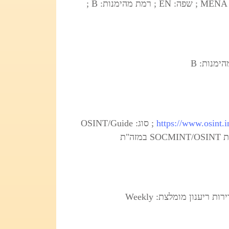
; סוג: OSINT/Guide ; אזור: MENA ; שפה: EN ; רמת מהימנות: B ;
; סוג: OSINT/Directory; אזור: Global/MENA ; שפה: EN ; רמת מהימנות: B
https://www.osint.i
; סוג: OSINT/Guide
; אזור: MENA ; שפה: EN ; רמת מהימנות: B ; תדירות ריענון מומלצת: Quarterly ; שימוש מומלץ: פרקטיקות SOCMINT/OSINT במזה"ת
; סוג: OSINT/Analysis ; אזור: Global/MENA ; שפה: EN ; רמת מהימנות: C ; תדירות ריענון מומלצת: Weekly