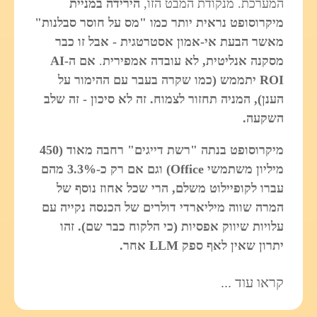
המערכת. מנקודת המבט הזו,
הירידה במניית
מיקרוסופט נראית יותר כמו "מס על חוסר סבלנות"
מאשר הבעת אי‑אמון אסטרטגית - אבל זו כבר
מסקנה אנליטית, לא עובדה אמפירית
.
אם ה-AI
ROI יתממש (כמו שקרה בעבר עם ההימור על
הענן), המניה תחזור לצמוח. זה לא סיכון - זה שלב
השקעה.
מיקרוסופט בנתה "רשת דייגים" רחבה מאוד (450
מיליון משתמשי Office) וגם אם רק כ-3.3% מהם
עברו לקופיילוט משלם, הרי שכל אחוז נוסף של
המרה שווה מיליארדי דולרים של הכנסה נקייה עם
עלויות שיווק אפסיות (כי הלקוח כבר שם). זהו
יתרון שאין לאף ספק LLM אחר.
קראו עוד ...