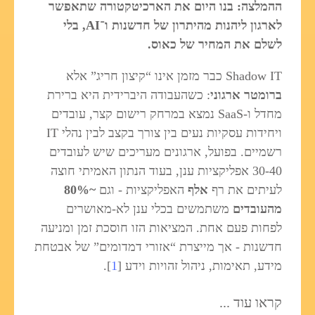
ההמלצה: בנו היום את הארכיטקטורה שתאפשר
לארגון ליהנות מהיתרון של חדשנות ו־AI, בלי
לשלם את המחיר של כאוס.
Shadow IT כבר מזמן אינו “קיצון חריג” אלא
ברומטר ארגוני
: כשהעבודה היברידית היא ברירת
מחדל ו‑SaaS נמצא במרחק רישום קצר, עובדים
ויחידות עסקיות נעים בין צורך בקצב לבין נהלי IT
רשמיים. בפועל, ארגונים מעריכים שיש לעובדים
30-40 אפליקציות ענן, בעוד הנתון האמיתי חוצה
לעיתים את רף
אלף
האפליקציות - וגם
~80%
מהעובדים
משתמשים בכלי ענן לא‑מאושרים
לפחות פעם אחת. המציאות הזו חוסכת זמן ומניעה
חדשנות - אך מייצרת “אזורי דמדומים” של אבטחת
מידע, תאימות, ניהול זהויות וידע [
1
].
קראו עוד ...