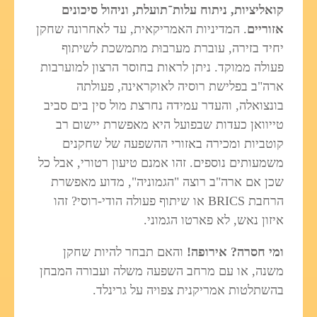
קואליציות, ניתוח עלות־תועלת, וניהול סיכונים
אזוריים
. המדיניות האמריקאית, עד לאחרונה שחקן
יחיד בזירה, עוברת מערבוּת מתמשכת לשיתוף
פעולה ממוקד. ניתן לראות בחוסר הרצון למוערבות
ארה"ב בפלישת רוסיה לאוקראינה, פעולתה
בונצואלה, והעדר עמידה נחרצת מול סין בים סביב
טייוואן כעדות שבפועל היא מאפשרת יישום רב
קוטביות ומכירה באזורי ההשפעה של שחקנים
משמעותים נוספים. זהו אמנם טיעון רטורי, אבל כל
שכן אם ארה"ב רוצה "הגמוניה", מדוע מאפשרת
הרחבת BRICS או שיתוף פעולה הודי-רוסי? זהו
איזון נאש, לא פארטו הגמוני.
ומי חסרה? אירופה!
והאם תבחר להיות שחקן
משנה, או עם מרחב השפעה משלה ועבורה המבחן
בהשתלטות אמריקנית צפויה על גרינלד.