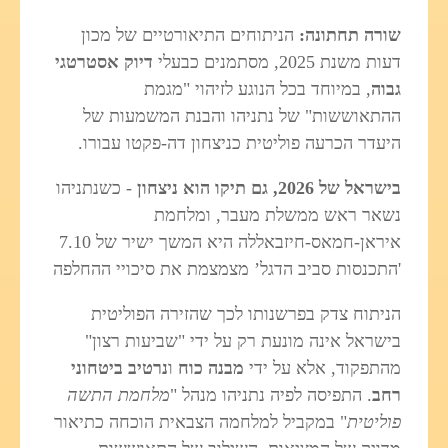
שורה תחתונה:
הניתוחים התיאורטיים של מכון
דעות משנת 2025, מסתמנים כבעלי
דיוק אסטרטגי
גבוה
, במיוחד בכל הנוגע לזיהוי "מגמת
ההתאוששות" של נתניהו והבנת המשמעות של
היעדר הכרעה פוליטית כניצחון דה-פקטו עבורו.
בישראל של 2026, גם תיקו הוא ניצחון
- כשנתניהו
נשאר ראש ממשלת מעבר, ומלחמת
איראן-חמאס-חיזבאללה היא המשך ישיר של 7.10
'התכנסות סביב הדגל’ מצמצמת את סיכויי ההחלפה
הניתוח צדק בפרשנותו לכך שהזירה הפוליטית
בישראל אינה מונעת רק על ידי "שביעות רצון"
מהתפקוד, אלא על ידי
מבנה כוח
ו
נרטיב ביטחוני
רחב
. התפיסה לפיה נתניהו מנהל "
מלחמת התשה
פוליטית
" במקביל למלחמה הצבאית הוכחה כתיאור