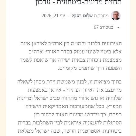
תחזית מדינית-ביטחונית - עדכון
מחבר.ת
שלום דסקל
יוני 21, 2026
כניסות: 67
האירועים בלבנון והמו״מ בין ארה״ב לאיראן אינם
אלא ביטוי לשינוי עמוק בסדר האזורי: ארה״ב
מצמצמת נוכחות צבאית ישירה אך שואפת לשמר
השפעה דרך שותפים מקומיים.
בתוך מציאות זו, לבנון משמשת זירת מבחן לשאלה
מי יעצב את האיזון העתידי - איראן באמצעות
שלוחיה או גוש אזורי מתהווה סביב ישראל ומדינות
המפרץ. ככל שהמעורבות האמריקאית הישירה
תפחת, כך יידרשו מדינות האזור לבחור בין
הסתגלות להגמוניה איראנית לבין השתלבות בברית
ביטחונית־אסטרטגית חדשה, שבה ישראל ממלאת