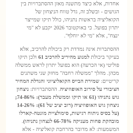
אחדות, אלא כיצד מתשנה מאזן ההסתברויות בין
הגושים - ובשלב זה, גדל טווח הניצחון של
הקואליציה בראשות ‎נתניהו, כולל תיקו שמייצר
יתרון בפועל. כי באוקטובר 2026 יקבע לא "מי
ינצח", אלא "מי לא יוחלף".
ההסתברות אינה נמדדת רק ביכולת להרכיב, אלא
בעיקר ביכולת
למנוע מהיריב להרכיב 61
ולכן תיקו
פוליטי (אי הכרעה) הוא בפועל יתרון לראש ממשלה
מכהן. מהלך "ממשלה רחבה" מחזק שני משתנים
קריטיים:
שמירת הבייס הקואליציוני
ו
הגדלת המחיר
הציבורי על סירוב האופוזיציה
. ההסתברויות:
ניצחון
גוש נתניהו (61 או תיקו וממשלת מעבר): 74-86%;
ניצחון גוש האופוזיציה (רוב יציב של 61): 14-26%
(על בסיס ניתוח רגישות, סימולציית מונטה-קארלו
מובהקת פחות מעניקה 66-78% לנצחון נתניהו)
.
המשמעות: לא מדובר בהרחבת קואליציה - אלא