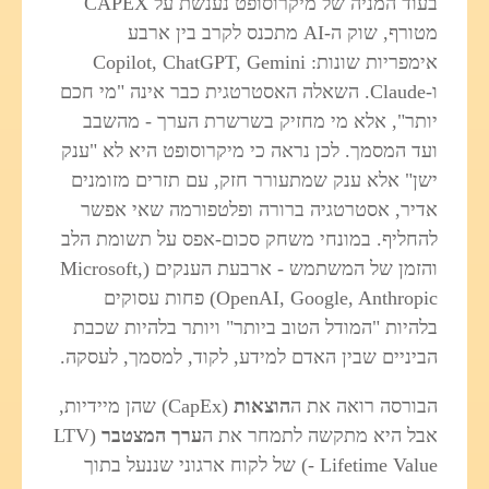
בעוד המניה של מיקרוסופט נענשת על CAPEX
מטורף, שוק ה‑AI מתכנס לקרב בין ארבע
אימפריות שונות: Copilot, ChatGPT, Gemini
ו‑Claude. השאלה האסטרטגית כבר אינה "מי חכם
יותר", אלא מי מחזיק בשרשרת הערך - מהשבב
ועד המסמך. לכן נראה כי מיקרוסופט היא לא "ענק
ישן" אלא ענק שמתעורר חזק, עם תזרים מזומנים
אדיר, אסטרטגיה ברורה ופלטפורמה שאי אפשר
להחליף. במונחי משחק סכום‑אפס על תשומת הלב
והזמן של המשתמש - ארבעת הענקים (Microsoft,
OpenAI, Google, Anthropic) פחות עסוקים
בלהיות "המודל הטוב ביותר" ויותר בלהיות שכבת
הביניים שבין האדם למידע, לקוד, למסמך, לעסקה.
הבורסה רואה את ה
הוצאות
(CapEx) שהן מיידיות,
אבל היא מתקשה לתמחר את ה
ערך המצטבר
(LTV
- Lifetime Value) של לקוח ארגוני שננעל בתוך