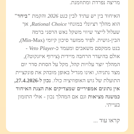
מריצה נפרדת ומתוזמנת.
האיחוד בין
יש עתיד
לבין
בנט 2026
והקמת
"ביחד"
הוא מהלך רציונלי במונחי
Rational Choice
, אך
שעלול לייצר שיווי משקל נאש הרסני ברמה
הבין‑גושית. לפיד ממזער סיכון קיומי (Min‑Max),
בנט ממקסם משאבים ומעמד כ‑
Veto Player
-
אולם בהיעדר הרחבה מיידית (צירוף איזנקוט?),
המהלך יוצר עלויות קהל, מקל על הסחת סדר יום
מצד נתניהו, ואינו מגדיל באופן מובהק את פונקציית
התועלת של גוש האופוזיציה כולו.
נכון ל‑27.4.2026,
אין נתונים אמפיריים שמצדיקים את הצגת האיחוד
כמשנה מציאות
וגם אם המהלך נכון - אולי התזמון
בעייתי.
קראו עוד ...