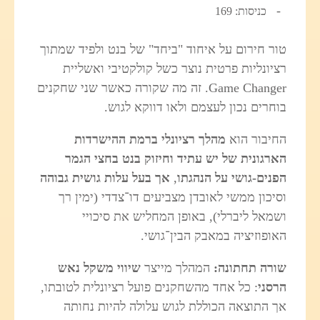
כניסות: 169
טור חירום על איחוד "ביחד" של בנט ולפיד שמתוך
רציונליות פרטית נוצר כשל קולקטיבי ואשליית
Game Changer. זה מה שקורה כאשר שני שחקנים
בוחרים נכון לעצמם ולאו דווקא לגוש.
החיבור הוא
מהלך רציונלי ברמת ההישרדות
הארגונית של יש עתיד וחיזוק בנט בחצי הגמר
הפנים-גושי על הנהגתו
,
אך בעל עלות גושית גבוהה
וסיכון ממשי לאובדן מצביעים דו־צדדי (ימין רך
ושמאל ליברלי), באופן המחליש את סיכויי
האופוזיציה במאבק הבין־גושי.
שורה תחתונה:
המהלך מייצר
שיווי משקל נאש
הרסני
: כל אחד מהשחקנים פועל רציונלית לטובתו,
אך התוצאה הכוללת לגוש עלולה להיות נחותה