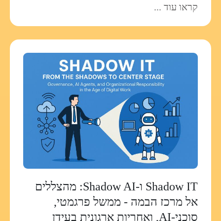
קראו עוד ...
Shadow IT ו‑Shadow AI: מהצללים
אל מרכז הבמה - ממשל פרגמטי,
סוכני‑AI, ואחריות ארגונית בעידן