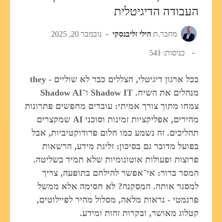
העבודה הדיגיטלית
מחבר.ת
הילי זליבנסקי
נובמבר 20, 2025
כניסות: 541
בכל ארגון דיגיטלי, הצללים כבר לא שוליים - they
מנהלים את השיח. Shadow IT ו־Shadow AI
צמחו מתוך צורך אמיתי: עובדים מחפשים פתרונות
מהירים, אפליקציות זמינות וסוכני AI שמקצרים
תהליכים. זה נשמע כמו חלום פרודוקטיביות, אבל
בפועל מדובר גם בסיכון: זליגת מידע, הרשאות
פרוצות ופעולות אוטונומיות שלא תמיד בשליטה.
המסר ברור: אי־אפשר להילחם בתופעה, צריך
למסגר אותה. המסקנה? לא חסימה אלא ממשל
פרגמטי - נראות מלאה, מסלול מהיר לפיילוטים,
קטלוג מאושר, ובקרות זהות ומידע.