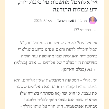
אין אלוהים? מחשבות על סינגולריות,
ידע וגבולות התודעה
מחבר.ת
אסף הלחמי
מאי 8, 2026
כניסות: 137
אין אלוהים? לא מה שחשבתם - סינגולריות, AI
וגבול היכולת לדעת
והאם אנחנו ברגע סינגולארי
בהיסטוריה האנושית שבו מתווספת עוד חוליה
בשרשרת ה-"בצלם" של אלוהים ← אדם (בצלמו)
← AI (בצלם האדם)
.
ואז, אולי - המסקנה המתבקשת שאין אלוהים, היא
כמעט טרגית-קומית:
האדם הוא האלוהים ששכח
את עצמו, כי הוא יצר (או משתתף ביצירה של)
מציאות שבה הוא עצמו הופך לבלתי רלוונטי
מבחינה אפיסטמית
. הוא חוזר על אותו מהלך -