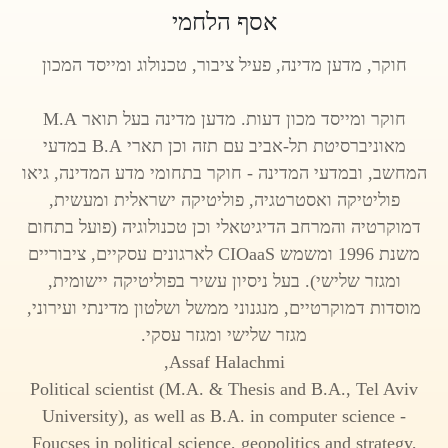
אסף הלחמי
חוקר, מדען מדינה, פעיל ציבור, טכנולוג ומייסד המכון
חוקר ומייסד מכון דעות. מדען מדינה בעל תואר M.A
מאוניברסיטת תל-אביב עם תזה וכן תארי B.A במדעי
המחשב, ובמדעי המדינה - חוקר בתחומי מדע המדינה, גיאו
פוליטיקה ואסטרטגיה, פוליטיקה ישראלית ומעשית,
דמוקרטיה והמרחב הדיגיטאלי וכן טכנולוגיה (פועל בתחום
משנת 1996 ומשמש CIOaaS לארגונים עסקיים, ציבוריים
ומגזר שלישי). בעל ניסיון עשיר בפוליטיקה יישומית,
מוסדות דמוקרטיים, מנגנוני ממשל ושלטון מדינתי ועירוני,
מגזר שלישי ומגזר עסקי.
Assaf Halachmi,
Political scientist (M.A. & Thesis and B.A., Tel Aviv
University), as well as B.A. in computer science -
Foucses in political science, geopolitics and strategy,