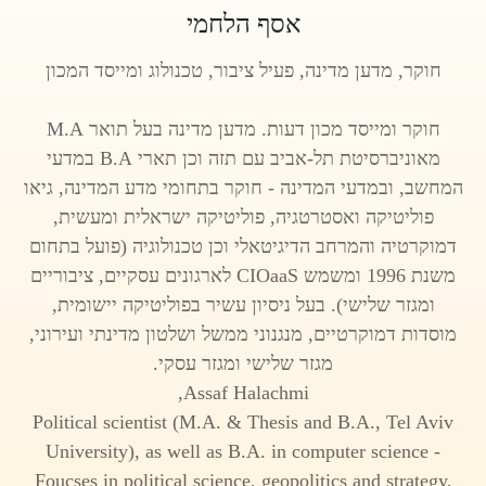
אסף הלחמי
חוקר, מדען מדינה, פעיל ציבור, טכנולוג ומייסד המכון
חוקר ומייסד מכון דעות. מדען מדינה בעל תואר M.A
מאוניברסיטת תל-אביב עם תזה וכן תארי B.A במדעי
המחשב, ובמדעי המדינה - חוקר בתחומי מדע המדינה, גיאו
פוליטיקה ואסטרטגיה, פוליטיקה ישראלית ומעשית,
דמוקרטיה והמרחב הדיגיטאלי וכן טכנולוגיה (פועל בתחום
משנת 1996 ומשמש CIOaaS לארגונים עסקיים, ציבוריים
ומגזר שלישי). בעל ניסיון עשיר בפוליטיקה יישומית,
מוסדות דמוקרטיים, מנגנוני ממשל ושלטון מדינתי ועירוני,
מגזר שלישי ומגזר עסקי.
Assaf Halachmi,
Political scientist (M.A. & Thesis and B.A., Tel Aviv
University), as well as B.A. in computer science -
Foucses in political science, geopolitics and strategy,