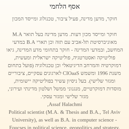
אסף הלחמי
חוקר, מדען מדינה, פעיל ציבור, טכנולוג ומייסד המכון
חוקר ומייסד מכון דעות. מדען מדינה בעל תואר M.A
מאוניברסיטת תל-אביב עם תזה וכן תארי B.A במדעי
המחשב, ובמדעי המדינה - חוקר בתחומי מדע המדינה, גיאו
פוליטיקה ואסטרטגיה, פוליטיקה ישראלית ומעשית,
דמוקרטיה והמרחב הדיגיטאלי וכן טכנולוגיה (פועל בתחום
משנת 1996 ומשמש CIOaaS לארגונים עסקיים, ציבוריים
ומגזר שלישי). בעל ניסיון עשיר בפוליטיקה יישומית,
מוסדות דמוקרטיים, מנגנוני ממשל ושלטון מדינתי ועירוני,
מגזר שלישי ומגזר עסקי.
Assaf Halachmi,
Political scientist (M.A. & Thesis and B.A., Tel Aviv
University), as well as B.A. in computer science -
Foucses in political science, geopolitics and strategy,