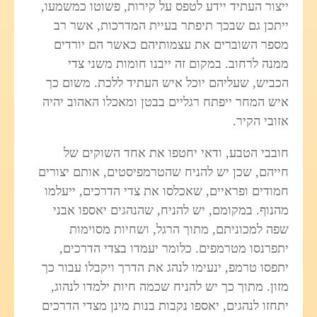
ייצור העתיד יידע לטפס על קירות, פשוטו כמשמעו,
ייתכן גם שבכך תיפתר בעיית המדרכות, אשר רב
מספר השוברים את עצמותיהם כאשר הם יורדים
ממנה לרחוב. במקום זה ייבנו חומות משני צדי
הכביש, שעליהם יוכל איש העתיד ללכת. משום כך
איש המחר ייפתח רגליים בבטן ומאכלו האהוב יהיה
אזובי הקיר.
חובבי הטבע, ודאי יחטפו את אחד השוקים של
חייהם, שכן יש להניח שהטרמפיסטים, אותם יצורים
חמודים ופראיים, שאכלסו את צדי הדרכים, ייעלמו
מהנוף. במקומם, יש להניח, שהנהגים יאספו אבני
שפה למכוניתם, מתוך הרגל, ושחיות מסוימות
יתפרנסו מטרמפים. כלומר יעמדו בצדי הדרכים,
יתפסו טרמפ, ינעימו לנהג את הדרך ויקבלו עבור כך
מזון. מתוך כך יש להניח שכמה חיות ילמדו לנהוג,
יתחזו לנהגים, יאספו נקבות בנות מינן מצדי הדרכים