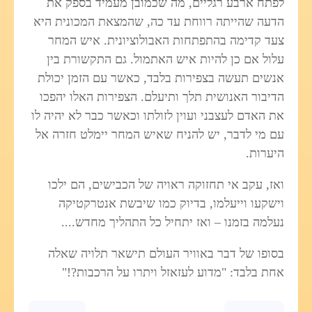
לפתח ארבע רגליים, מה שכמובן מעמיד בספק את
הדעה שהייתה רווחת עד כה, שהמצאת המכונית היא
צעד קדימה בהתפתחות האבולוציונית. איש המחר
עלול אם כן להיות איש האתמול. גם התקשורת בין
אנשים תעשה בצפירות בלבד, כאשר עם הזמן יכולת
הדיבור האנושית תלך ותיעלם. הצפירות האלו יהפכו
את האדם לעצבני ועוין לזולתו וכאשר כבר לא יהיה לו
עם מי לדבר, יש להניח שאיש המחר יימלט חזרה אל
היערות.
ואז, עקב אי תחזוקה ראויה של הכבישים, הם ילכו
וישקעו וייעלמו, בדיוק כמו שיבשת אנטרקטיקה
נעלמה בזמנו – ואז יתחיל כל התהליך מחדש....
בסופו של דבר באוויר העולם תישאר תלויה שאלה
אחת בלבד: "מדוע לעזאזל ויתרו על הרכבות?!"