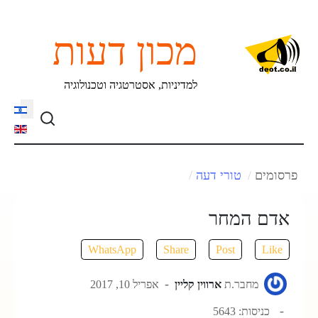
מכון דעות
למדיניות, אסטרטגיה וטכנולוגיה
language
פרסומים
טורי דעה
אדם המחר
WhatsApp
Share
Post
Like
מחבר.ת
ארווין קליין
אפריל 10, 2017
כניסות: 5643