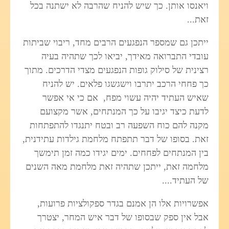
ויאנסו אותן. כך שיש להניח שהרבה לא ישתנה בכל
זאת...
ייתכן גם שמספר הנפגעים הרבים מחד, ריבוי שביתות
עובדי התברואה מאידך, יביאו לכך שתהיה בעיה
רצינית של סילוק גופות הנפגעים מצדי הדרכים. מתוך
כך פחחי הרכב יתרבו וישגשגו פלאים. יש להניח
שאיש העתיד יהיה עשוי מפח, אם כי אי אפשר
לדעת כיצד יגיבו על כך המנתחים, אשר מקצועם
מקנה להם כוח השפעה רב ובטח יתנגדו להתפתחות
זאת. בסופו של דבר תתפתח מלחמת גילדות עתידנית,
בין המנתחים לפחחים. ימים יגידו כמה זמן תימשך
מלחמה זאת, ייתכן שתהיה זאת מלחמת מאה השנים
של העתיד....
אפשרויות אלו הן אמנם בגדר ספקולציות פרועות,
אבל אין ספק שבסופו של דבר איש המחר, יצטרך