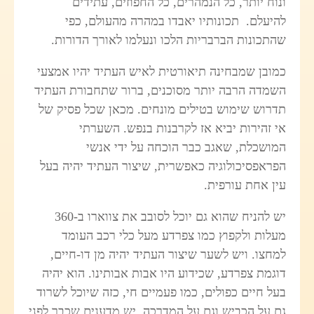
ונוח יותר, כל הנמהרים, כל החפוזים, עתידים
להיעלם. תכונותיו יאבדו במהרה מהעולם, כפי
שהתכונות הברבריות הלכו ונעלמו לאורך הדורות.
כמובן שמבחינה תיאורטית לאיש העתיד יהיו אמצעי
השמדה הרבה יותר מסוכנים, ברור שתחבורת העתיד
תדרוש שימוש בטילים מונחים. מכאן שכל פסיק של
אי זהירות יביא אז לקרבנות בנפש. השערתי
המושכלת, שאגב כבר הוכחה על ידי אנשי
הפראפסיכולוגיה כאפשרית, שיצור העתיד יהיה בעל
עין אחת עורפית.
יש להניח שהוא גם יוכל לסובב את צווארו ב-360
מעלות ולקפוץ כמו צפרדע מעל כלי רכב העומד
למחצו. ויש לשער שיצור העתיד יהיה מן דו-חיים,
דוגמת צפרדע, שכידוע היו אבות אבותינו. הוא יהיה
בעל חיים כפולים, כמו פעמיים חי, כזה שיוכל לשרוד
גם על הכביש וגם על המדרכה. יש מדענים שכבר לפני