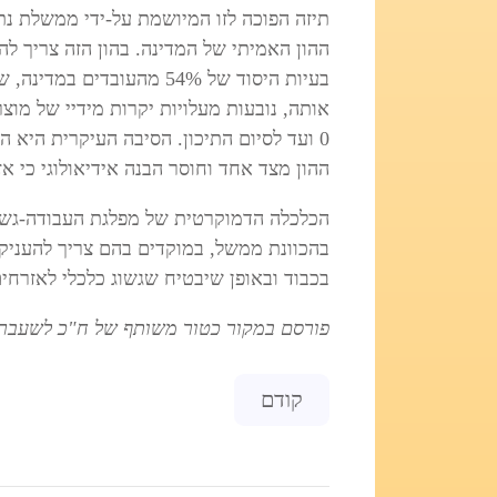
תיזה הפוכה לזו המיושמת על-ידי ממשלת נת
ההון האמיתי של המדינה. בהון הזה צריך ל
בעיות היסוד של 54% מהעוב
אותה, נובעות מעלויות יקרות מידיי של מוצרי
0 ועד לסיום התיכון. הסיבה העיקרית היא
ההון מצד אחד וחוסר הבנה אידיאולוגי כי 
הכלכלה הדמוקרטית של מפלגת העבודה-גשר
בהכוונת ממשל, במוקדים בהם צריך להעניק
בכבוד ובאופן שיבטיח שגשוג כלכלי לאזרחים
פורסם במקור כטור משותף של ח"כ לשעבר חי
Previous article: הבלש שעקב אחרי
קודם