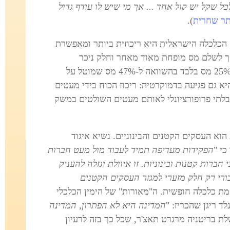
 שקל יש קול אחד ... אך מי שיש לו עודף גדול
ר שחרית
).
הכלכלה הישראלית היא ריכוזית ביותר ומאפשרת
4 מההון במדינה, אך לשלם מס מופחת מאוד מאחר וחלק ניכר
מהכנסותיו מורכב מרווחי הון, עליהם מוטל 25% מס בלבד בהשוואה ל-47% מס שמוטל על
 גם פגיעה בדמוקרטיה: ריכוז הכוח בידי מעטים
 בלתי פרופורציונלי לאותם מעטים השולטים במשק
וא העסקים הקטנים והבינוניים. נשיא איגוד
כי "
הפקידות מעדיפה תמיד לעבוד מול מעט חברות
ברות קטנות ובינוניות. זו איוולת וגזלה להעניק
הציבורי רק חלק מזערי למגזר העסקים הקטנים
מת כלכלה חופשית. ה"מאורות" של הימין הכלכלי
 ריגן שהכריז: "
המדינה היא לא הפתרון, המדינה
 בריטניה מרגרט תאצ'ר, שכל כך בזה לרעיון