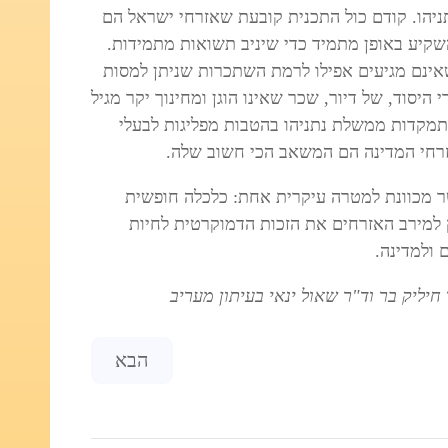
ניהו. קודם כול התכנית קובעת שאזרחי ישראל הם
השקיע באופן מתמיד כדי שיניב תשואות מתמידות.
דים במדינה, שאינם מגיעים אפילו לרמת השתכרות שניתן למסות
 היסוד, של דיור, שכר שאינו הוגן ומחינוך יקר מגיל
 התמקדות ממשלת נתניהו בהטבות מפליגות לבעלי
אזרחי המדינה הם המשאב הכי חשוב שלה.
 מכוונת למטרה עיקרית אחת: כלכלה חופשית
 למירב האזרחים את הזכות הדמוקרטית לחיות
 ולמדינה.
ליק בר וד"ר שאול ינאי בעיתון מעריב
Next article: דלקה ברמת-השרון
הבא