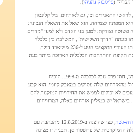
 חברה
" (
פייסבוק נתניהו
).
לראשי התאגידים וכן, גם לאזרחים. ביל קלינטון
היא המפתח לצמיחה. הוא שאל את השאלה הנכונה:
פשוטה וצודקת: למען בני האדם ולא למען "מדדים
ותו כונתה "הדרך השלישית", המשלבת בין כלכלה
חופשית לתכניות רווחה. בסוף תקופת נשיאותו העודף התקציבי הגיע ל-236 מיליארד דולר,
ת תקופת ההתרחבות הכלכלית הארוכה ביותר בעת
פרופסור אמרטיה סן מאוניברסיטת קיימברידג', חתן פרס נובל לכלכלה מ-1998, הוכיח
ל מהאזרחים שלה עסוקים במאבק קיומי. הוא קבע
מוכים לא יכולים לממש את החירויות המוקנות להם
 בישראל יש כמיליון אזרחים כאלה, המרוויחים
דה-גשר
, כפי שהוצגה ב-12.8.2019 מתכתבת עם
ה הדמוקרטית של פרופסור סן. תכנית זו מציגה