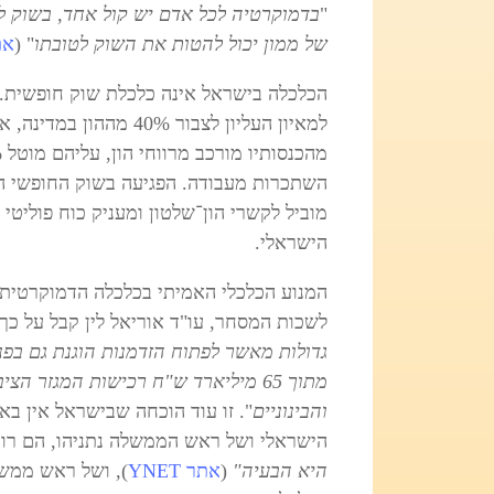
"
בדמוקרטיה לכל אדם יש קול אחד, בשוק לכל
של ממון יכול להטות את השוק לטובתו
" (
את
הכלכלה בישראל אינה כלכלת שוק חופשית. 
למאיון העליון לצבור 0%
השתכרות מעבודה. הפגיעה בשוק החופשי היא
מוביל לקשרי הון־שלטון ומעניק כוח פוליטי
הישראלי.
המנוע הכלכלי האמיתי בכלכלה הדמוקרטית ה
לשכות המסחר, עו"ד אוריאל לין קבל על כך 
גדולות מאשר לפתוח הזדמנות הוגנת גם בפני ח
מתוך 65 מיליארד ש"ח רכישות המגזר 
והבינוניים
". זו עוד הוכחה שבישראל אין בא
הישראלי ושל ראש הממשלה נתניהו, הם רונלד
היא הבעיה"
(
אתר YNET
)
,
ושל ראש ממשלת