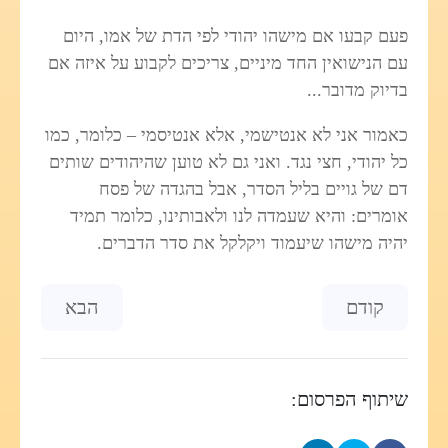
פעם קבעו אם מישהו יהודי לפי הדת של אמו, היום
עם הנישואין החד מיניים, צריכים לקבוע על איזה אם
בדיוק מדובר...
כאמור אני לא אנטישמי, אלא אנטיסמי – כלומר, כמו
כל יהודי, חצי נגד. ואני גם לא טוען שהיהודים שותים
דם של גויים בליל הסדר, אבל בהגדה של פסח
אומרים: והיא שעמדה לנו ולאבותינו, כלומר תמיד
יהיה מישהו שיעמוד ויקלקל את סדר הדברים.
Previous article: למי צלצלו הרינגטונים
Next article: אשרי המא-מין - סיפורים שהעיתונים מספרים ...
קודם
הבא
שיתוף הפרסום: