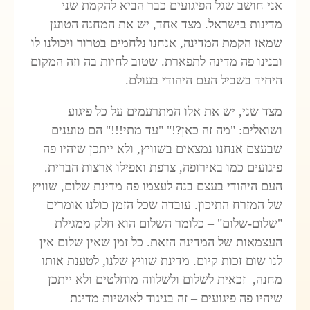
אני חושב שגל הפיגועים כבר הביא להקמת שני
מדינות בישראל. מצד אחד, יש את המחנה הטוען
שמאז הקמת המדינה, אנחנו נלחמים בטרור ויכולנו לו
ובנינו פה מדינה לתפארת. שטוב לחיות בה וזה המקום
היחיד בשביל העם היהודי בעולם.
מצד שני, יש את אלו המתרעמים על כל פיגוע
ושואלים: "מה זה כאן?!" "עד מתי!!!" הם טוענים
שבעצם אנחנו נמצאים בשוויץ, ולא ייתכן שיהיו פה
פיגועים כמו באירופה, צרפת ואפילו ארצות הברית.
העם היהודי בעצם בנה לעצמו פה מדינת שלום, שוויץ
של המזרח התיכון. עובדה שכל הזמן כולנו אומרים
"שלום-שלום" – כלומר השלום הוא חלק ממגילת
העצמאות של המדינה הזאת. כל זמן שאין שלום אין
לנו שום זכות קיום. מדינת שוויץ שלנו, לטענת אותו
מחנה, זכאית לשלום ולשלווה מוחלטים ולא ייתכן
שיהיו פה פיגועים – זה בניגוד לאושיות מדינת