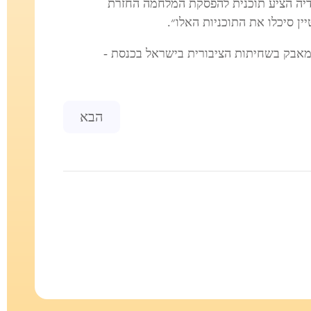
ודיה הציע תוכנית להפסקת המלחמה החזרת
ין סיכלו את התוכניות האלו״.
אבק בשחיתות הציבורית בישראל בכנסת -
Next article: על הצעת חמאס לעסקה כוללת, הח'ותים ומעמד ישראל בעולם - ראיון 3.9.25 בגלי צה"ל
הבא