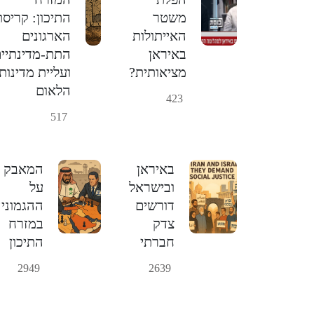
משטר
התיכון: קריסת
האייתולות
הארגונים
באיראן
התת-מדינתיי
מציאותית?
ועליית מדינות
הלאום
423
517
באיראן
המאבק
ובישראל
על
דורשים
ההגמוני
צדק
במזרח
חברתי
התיכון
2949
2639