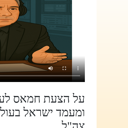
על הצעת חמאס לעס
צה"ל