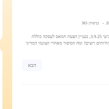
כניסות: 383
ראיון של ד"ר שאול ינאי, בגלי צה"ל מיום רביעי 3.9.25, בעניין הצעת חמאס לעסקה כוללת
'ותים רוצים? ומה הסיפור מאחרי הצונמי המדיני
Next article: האם הפלת משטר האייתולות באיראן מציאותית?
הבא