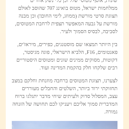
שונות, אוסף מטוסי שלל וכן כלי נשק אחרים
ממלחמות ישראל, מטוס בואינג 707 שהוסב לאולם
תצוגת סרטי מורשת (ממוזג, לימי החום!) וכן מבנה
מורשת על גבעה המאפשר תצפית לרחבת המטוסים,
לסביבה, לבסיס הסמוך ולעיר.
בין היותר תמצאו שם מוסטנגים, כפירים, מיראז'ים,
פאנטומים, F16, הלביא הישראלי, פוגה מגיסטר,
דקוטות, מסוקים ממינים שונים ומטוסים היסטוריים
רבים שלקחו חלק בהקמת המדינה ועוד.
לצערנו, תצוגת המטוסים ברחבה מוזנחת וחלקם במצב
תחזוקתי ירוד ביותר, השלטים והחבלים מעוררים
עצב, המסלול סדוק ולעיתים שיחי מדבר יתגלגו ברוח
המדברית סמוך אליכם ויעניקו לכם תחושה של הזנחה
גמורה.