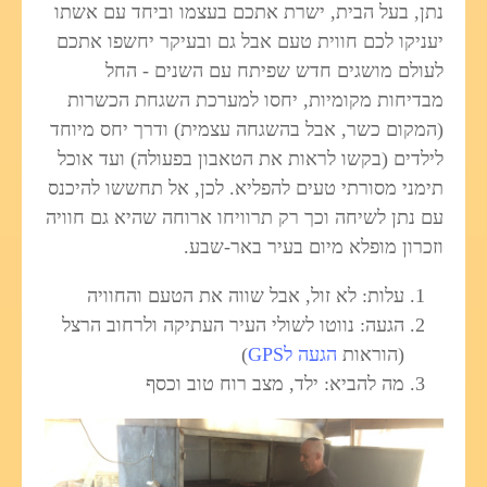
נתן, בעל הבית, ישרת אתכם בעצמו וביחד עם אשתו
יעניקו לכם חווית טעם אבל גם ובעיקר יחשפו אתכם
לעולם מושגים חדש שפיתח עם השנים - החל
מבדיחות מקומיות, יחסו למערכת השגחת הכשרות
(המקום כשר, אבל בהשגחה עצמית) ודרך יחס מיוחד
לילדים (בקשו לראות את הטאבון בפעולה) ועד אוכל
תימני מסורתי טעים להפליא. לכן, אל תחששו להיכנס
עם נתן לשיחה וכך רק תרוויחו ארוחה שהיא גם חוויה
וזכרון מופלא מיום בעיר באר-שבע.
עלות: לא זול, אבל שווה את הטעם והחוויה
הגעה: נווטו לשולי העיר העתיקה ולרחוב הרצל
(הוראות
הגעה לGPS
)
מה להביא: ילד, מצב רוח טוב וכסף