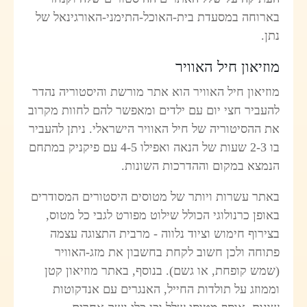
בארוחה במסעדת בית-האוכל-התימני-האורגינאל של
נתן.
מוזיאון חיל האוויר
מוזיאון חיל האוויר הוא אתר מורשת והיסטוריה נהדר
להעביר חצי יום עם ילדים ומאפשר להם לחוות מקרוב
את ההסיטוריה של חיל האוויר הישראלי. ניתן להעביר
בו 2-3 שעות של הנאה ואפילו 4-5 עם פיקניק במתחם
הנמצא במקום וההדרכות השונות.
באתר עשרות ויותר של מטוסים היסטורים המסודרים
באופן כרנולוגי הכולל שילוט מפורט לגבי כל מטוס,
בצירוף חימוש וציוד נלווה - מרבית התצוגה עצמה
פתוחה ולכן חשוב לקחת בחשבון את מזג-האוויר
(שמש קופחת, או גשם). בנוסף, באתר מוזיאון קטן
וממוזג על תולדות החייל, האנגרים עם אנדקוטות