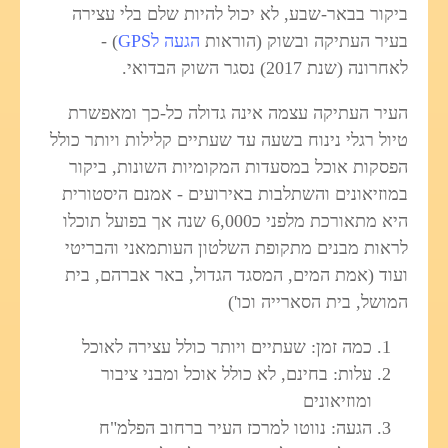
ביקור בבאר-שבע, לא יכול להיות שלם בלי עצירה
בעיר העתיקה ובשוק (הוראות
הגעה לGPS
) -
לאחרונה (שנת 2017) נסגר השוק הבדואי.
העיר העתיקה עצמה אינה גדולה כל-כך ומאפשרת
טיול רגלי נינוח בשעה עד שעתיים קלילות ויותר כולל
הפסקות אוכל במסעדות המקומיות השונות, ביקור
במוזיאונים והשתלבות באירועים - אמנם היסטורית
היא מתאורכת מלפני כ6,000 שנה אך בפועל תוכלו
לראות מבנים מתקופת השלטון העותמאני והבריטי
ועוד (אמת המים, המסגד הגדול, באר אברהם, בית
המושל, בית הסארייה וכו')
כמה זמן: שעתיים ויותר כולל עצירה לאוכל
עלות: בחינם, לא כולל אוכל ומבני ציבור
ומוזיאונים
הגעה: נווטו למרכז העיר ברחוב הפלמ"ח