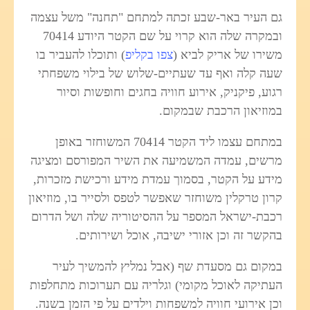
גם העיר באר-שבע זכתה למתחם "תחנה" משל עצמה
ובמקרה שלה הוא קרוי על שם הקטר היודע 70414
משירו של אריק לביא (
צפו בקליפ
) ותוכלו להעביר בו
שעה קלה ואף עד שעתיים-שלוש של בילוי משפחתי
רגוע, פיקניק, אירוע חוויה בחגים וחופשות וסיור
במוזיאון הרכבת שבמקום.
במתחם עצמו ליד הקטר 70414 המשוחזר באופן
מרשים, עמדה המשמיעה את השיר המפורסם ומציגה
מידע על הקטר, בסמוך עמדת מידע ורכישת מזכרות,
קרון טרקלין משוחזר שאפשר לטפס ולסייר בו, מוזיאון
רכבת-ישראל המספר על ההסיטוריה שלה ושל הדרום
בהקשר זה וכן אזורי ישיבה, אוכל ושירותים.
במקום גם מסעדת שף (אבל נמליץ להמשיך לעיר
העתיקה לאוכל מקומי) וגלריה עם תערוכות מתחלפות
וכן אירועי חוויה למשפחות וילדים על פי הזמן בשנה.