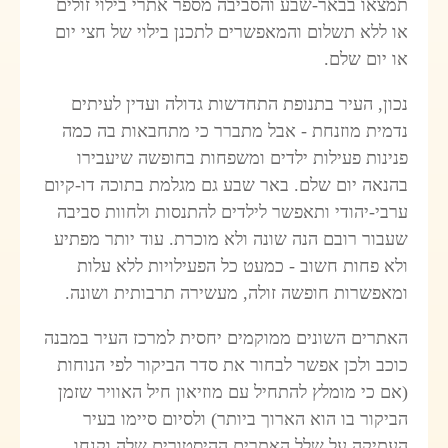
תמצאו בבאר-שבע והסביבה מספר אתרי בילוי זולים
או ללא תשלום והמאפשרים לתכנן בילוי של חצי יום
או יום שלם.
נכון, העיר בתנופת התחדשות גדולה ועדין לעיתים
נדמית מוזנחת - אבל מתברר כי מתחבאות בה כמה
פנינות פעילות ילדים ומשפחות בחופשה שיעבירו
בהנאה יום שלם. באר שבע גם מגלמת בתוכה דו-קיום
ערבי-יהודי ותאפשר לילדים להתנסות ולחוות סביבה
שעבור רובם הנה שונה ולא מוכרת. עוד יותר מפתיע
ולא פחות חשוב - כמעט כל הפעילויות ללא עלות
ומאפשרות חופשה זולה, מעשירה תרבותית ושונה.
האתרים השונים ממוקמים יחסית למרכז העיר במבנה
כוכב ולכן אפשר לבחור את סדר הביקור לפי הנוחות
(אם כי מומלץ להתחיל עם מוזיאון חיל האוויר שזמן
הביקור בו הוא הארוך ביותר) ולסיום סיימו בעיר
העתיקה על שלל האתרים ההיסטורים שלה וקנחו