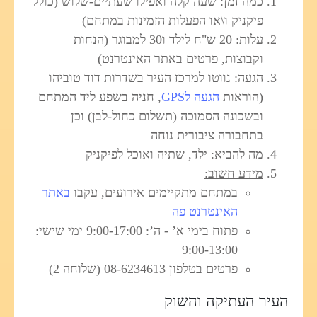
כמה זמן: שעה קלה ואפילו שעתיים-שלוש (כולל
פיקניק ו\או הפעלות הזמינות במתחם)
עלות: 20 ש"ח לילד ו30 למבוגר (הנחות
וקבוצות, פרטים באתר האינטרנט)
הגעה: נווטו למרכז העיר בשדרות דוד טוביהו
(הוראות
הגעה לGPS
, חניה בשפע ליד המתחם
ובשכונה הסמוכה (תשלום כחול-לבן) וכן
בתחבורה ציבורית נוחה
מה להביא: ילד, שתיה ואוכל לפיקניק
מידע חשוב:
במתחם מתקיימים אירועים, עקבו
באתר
האינטרנט פה
פתוח בימי א’ - ה’: 9:00-17:00 ימי שישי:
9:00-13:00
פרטים בטלפון
08-6234613 (שלוחה 2)
העיר העתיקה והשוק