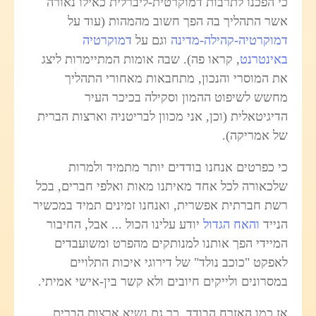
כי הפכנו לתרבות דמוקרטית-ליברלית כאילו נאורה
אשר התהליך בה הפך חשוב מהמהות (עוד על
דמוקרטיה-קהילה-מדינה
וגם על
דמוקרטיה
באינטרנט
, קראו פה). שבה אומות המתיימרות ליצג
את המוסרי והנכון, מתחבאות מאחורי התהליך
מחשש לשיפוט ההמון וסקילה בכיכר העיר
הדיגיטאלית (וכן, אני מכוון לבריטניה וארצות הברית
של אמריקה).
כי כפרטים אנחנו בודדים יותר מתמיד ולמרות
שלכאורה לכל אחד מאיתנו מאות ואלפי חברים, בכל
רשת חברתית אפשרית, ואנחנו זמינים תמיד במכשיר
הנייד
והאח הגדול
יודע עלינו הכול ... אבל, החיבור
המיידי הפך אותנו למנותקים מהפרט ומשועבדים
לאפקט "כוכב נולד" של דירוגי איכות התלויים
במסרונים ולייקים חיובים ולא קשר בין-אישי אמיתי.
אז כמו האזרח הבודד, כך גם נשיא ארצות הברית