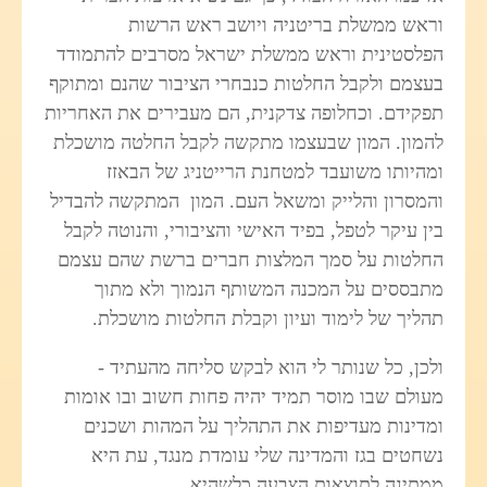
וראש ממשלת בריטניה ויושב ראש הרשות
הפלסטינית וראש ממשלת ישראל מסרבים להתמודד
בעצמם ולקבל החלטות כנבחרי הציבור שהנם ומתוקף
תפקידם. וכחלופה צדקנית, הם מעבירים את האחריות
להמון. המון שבעצמו מתקשה לקבל החלטה מושכלת
ומהיותו משועבד למטחנת הרייטניג של הבאזז
והמסרון והלייק ומשאל העם. המון המתקשה להבדיל
בין עיקר לטפל, בפיד האישי והציבורי, והנוטה לקבל
החלטות על סמך המלצות חברים ברשת שהם עצמם
מתבססים על המכנה המשותף הנמוך ולא מתוך
תהליך של לימוד ועיון וקבלת החלטות מושכלת.
ולכן, כל שנותר לי הוא לבקש סליחה מהעתיד -
מעולם שבו מוסר תמיד יהיה פחות חשוב ובו אומות
ומדינות מעדיפות את התהליך על המהות ושכנים
נשחטים בגז והמדינה שלי עומדת מנגד, עת היא
ממתינה לתוצאות הצבעה כלשהיא.