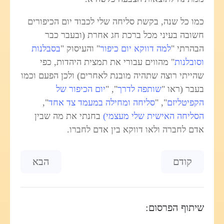
כמו כל שנה, בקשת סליחה שלי לכבוד יום הכיפורים
חשובה בעיני מכל ברכת חג אחרת (ובעבר כבר
הבהרתי "
למה דווקא יום כיפור
" והעיסוק "
בסבלנות
וסובלנות
" מהווים עבורי את תמצית היהדות, כפי
שהייתי רוצה שתהיה מובנת לאחרים) ולכן הפעם וכמו
בעבר (ראו "
שותפה לדרך
", "
יום הכיפור של
הקפיטליזם
", "
סליחה ומחילה במעמד צד אחד
",
הסליחה האישית שלי מעצמי)
בחנתי את מה שבין
אדם לחברה ולאו דווקא בין אדם לחברו.
Previous article: סיור ברחוב ביאליק בתל אביב
Next article: מדינת כול אברכיה
קודם
הבא
שיתוף הפרסום: