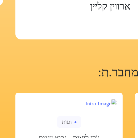
ארווין קליין
חבר.ת:
דעות
ג'רי לואיס - נביא שנות