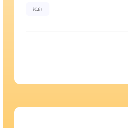
Next article: ארווין קליין - ביוגרפיה
הבא