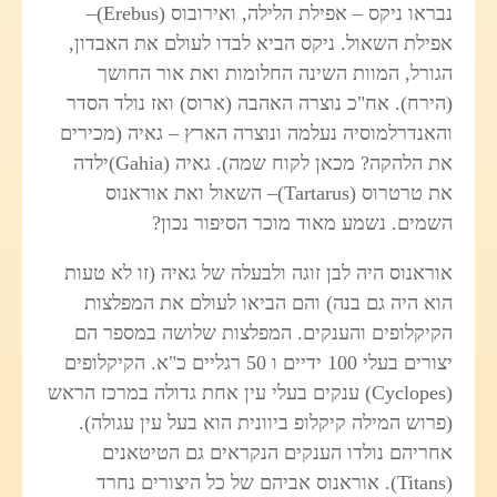
נבראו ניקס – אפילת הלילה, ואירובוס (
Erebus
)–
אפילת השאול. ניקס הביא לבדו לעולם את האבדון,
הגורל, המוות השינה החלומות ואת אור החושך
(הירח). אח"כ נוצרה האהבה (ארוס) ואז נולד הסדר
והאנדרלמוסיה נעלמה ונוצרה הארץ – גאיה (מכירים
את הלהקה? מכאן לקוח שמה). גאיה (
Gahia
)ילדה
את טרטרוס (
Tartarus
)– השאול ואת אוראנוס
השמים. נשמע מאוד מוכר הסיפור נכון?
אוראנוס היה לבן זוגה ולבעלה של גאיה (זו לא טעות
הוא היה גם בנה) והם הביאו לעולם את המפלצות
הקיקלופים והענקים. המפלצות שלושה במספר הם
יצורים בעלי 100 ידיים ו 50 רגליים כ"א. הקיקלופים
(
Cyclopes
) ענקים בעלי עין אחת גדולה במרכז הראש
(פרוש המילה קיקלופ ביוונית הוא בעל עין עגולה).
אחריהם נולדו הענקים הנקראים גם הטיטאנים
(
Titans
). אוראנוס אביהם של כל היצורים נחרד