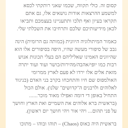
קסום זה. כולי תקווה, שכמו שאני רותקתי לכסא
למשמע ההרצאות אודות נושאים אלו, גם אתם
תקראו בעיון ואף תלכו ותתעניינו בעצמכם ותביאו
לכאן מידיעותיכם שלכם ותרחיבו את השכלתי שלי.
כאמור המיתולוגיה היוונית (כמותה גם הרומית) הינה
גבב של סיפורי מעשה שהיו, היפה בסיפורים אלו הוא
שהיוונים האמינו שאליליהם הם בעלי תכונות אנוש
רבות כמו יופי/אהבה/מהירות/כושר ועוד ועוד יתרה
מזאת אלים אלו ירדו לא פעם לארץ ממרומי
האולמפוס שם חיו והתחכחו בקרב בני האדם (בניגוד
לאלוהים ולרבנים ה"קדושים" שלנו). אולם הכול
התחיל באופן די דומה ואפילו מאוד מוכר......
(בראשית ברא אלוהים את השמיים ואת הארץ וחושך
על פני תהום... ויהי אור ויהי חושך יום ראשון).
בראשית היה כאוס (
Chaos
) – תוהו ובוהו – מתוכו