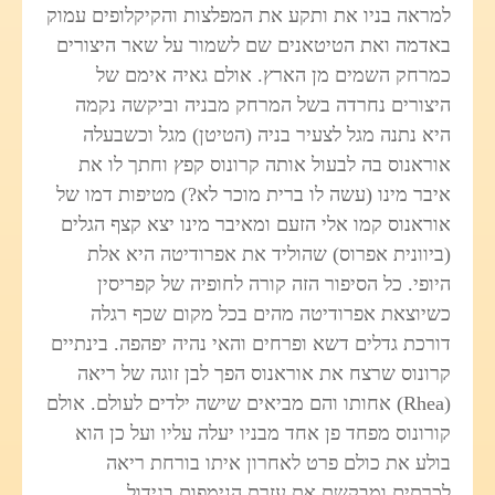
למראה בניו את ותקע את המפלצות והקיקלופים עמוק
באדמה ואת הטיטאנים שם לשמור על שאר היצורים
כמרחק השמים מן הארץ. אולם גאיה אימם של
היצורים נחרדה בשל המרחק מבניה וביקשה נקמה
היא נתנה מגל לצעיר בניה (הטיטן) מגל וכשבעלה
אוראנוס בה לבעול אותה קרונוס קפץ וחתך לו את
איבר מינו (עשה לו ברית מוכר לא?) מטיפות דמו של
אוראנוס קמו אלי הזעם ומאיבר מינו יצא קצף הגלים
(ביוונית אפרוס) שהוליד את אפרודיטה היא אלת
היופי. כל הסיפור הזה קורה לחופיה של קפריסין
כשיוצאת אפרודיטה מהים בכל מקום שכף רגלה
דורכת גדלים דשא ופרחים והאי נהיה יפהפה. בינתיים
קרונוס שרצח את אוראנוס הפך לבן זוגה של ריאה
(
Rhea
) אחותו והם מביאים שישה ילדים לעולם. אולם
קורונוס מפחד פן אחד מבניו יעלה עליו ועל כן הוא
בולע את כולם פרט לאחרון איתו בורחת ריאה
לכרתים ומבקשת את עזרת הנימפות בגידול