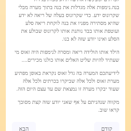
בנה.נימפות אלה מגדלות את בנה בתוך מערה מבלי
שקרונוס ידע. כדי שקרונוס בעלה של ריאה לא ידע
שהיא מסתירה מפניו את בנה לוקחת ריאה סלע
ועוטפת אותו בבד נותנת אותו לקרונוס שבולע את
הסלע ואינו יודע שזה לא בנו.
הילד אותו הולידה ריאה ומסרה לנימפות היה זאוס מי
שעתיד להיות שליט האלים אותו כולנו מכירים....
לידיעתכם המערה בה גדל זאוס נקראת באופן מפתיע
מערת זאוס ולכל אלה שביקרו בכרתים ולכל אלה
שעוד יבקרו מערה זו נמצאת שם עד עצם היום הזה.
מקווה שנהניתם על אף שאני יודע שזה קצת מסובך
קראו שוב.
Previous article: מצעד הגאווה בירושלים
Next article: שעונים - איך הם עובדים?
קודם
הבא