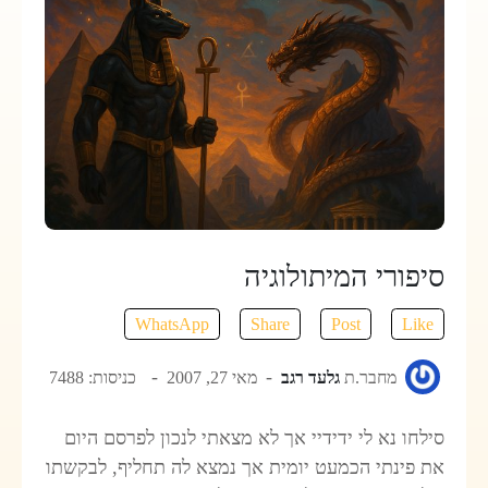
סיפורי המיתולוגיה
WhatsApp
Share
Post
Like
מחבר.ת
גלעד רגב
מאי 27, 2007
כניסות: 7488
סילחו נא לי ידידיי אך לא מצאתי לנכון לפרסם היום
את פינתי הכמעט יומית אך נמצא לה תחליף, לבקשתו