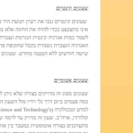
שעונים קינטיים
שעונים קינטיים גנבו את רעיון תנועת היד
אינו מתצבצע ככדי להזיה את החוגה אלא בכד
לשמר כמות אנרגיה קינטית הנגרמת ונצברת 
האנרגיה הנצברת נשמרת בקבל שתקופת פרי
שישה חודשים ללא הטענה מחדש. שעונים מס
שעונים אטומיים
שעונים מסוג זה מדויקים בצורה שלא ניתן 
כמה פעמים ביום דרך גלי רדיו מול השעון ה
למדע וטכנולוגיה (NIST the National Institute of Science and Technology's
קולורדו, ארה"ב. שעון זה מדויק עד לרמה ש
מתעדכנים בצורה אוטומטית במעבר בין אזור 