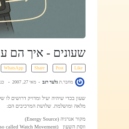
שעונים - איך הם עו
WhatsApp
Share
Post
Like
מחבר.ת
גלעד רגב
מאי 27, 2007
כניס
שעון בכדי שיהיה יעיל ומדויק דרושים לו 
מלאה ומושלמת. שלושת המרכיבים הם:
מקור אנרגיה (
Energy Source
)
ווסת השעון (Time Regulating Mechanism also called Watch Movement)