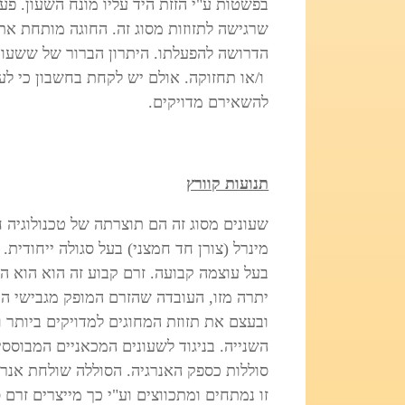
בפשטות ע"י הזזת היד עליו מונח השעון. פע
שרגישה לתזוזות מסוג זה. החוגה מותחת א
הדרושה להפעלתו. היתרון הברור של ששעונ
ו/או תחזוקה. אולם יש לקחת בחשבון כי לעי
להשאירם מדויקים.
תנועות קוורץ
שעונים מסוג זה הם תוצרתה של טכנולוגיה 
מינרל (צורן חד חמצני) בעל סגולה ייחודית
בעל עוצמה קבועה. זרם קבוע זה הוא הוא האח
יתרה מזו, העובדה שהזרם המופק מגבישי הק
ובעצם את תזוזת המחוגים למדויקים ביותר 
השנייה. בניגוד לשעונים המכאניים המבוסס
סוללות כספק האנרגיה. הסוללה שולחת אנרג
זו נמתחים ומתכווצים וע"י כך מייצרים זרם