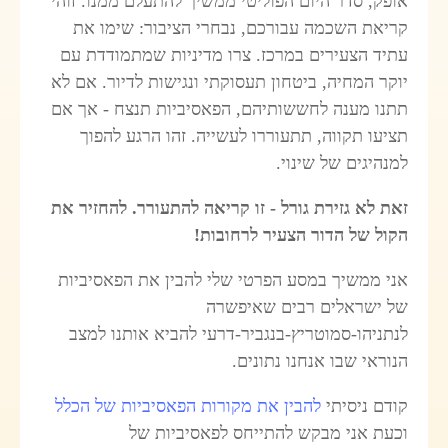
אופק, סדר היום הפוליטי ממשיך להתעלם ממנו. זוהי
קריאת השכמה עבורכם, נבחרי הציבור: שימו את
עתיד הצעירים במרכז. צרו מדיניות שמתמודדת עם
יוקר המחיה, ביטחון תעסוקתי ונגישות לדיור. אם לא
תתנו מענה לחששותיהם, הפאסיביות תנצח - אך אם
תציעו תקווה, תתעוררו לעשייה. זהו הרגע להפוך
למנהיגים של שינוי.
זאת לא גזירת גורל - זו קריאה להתעורר. להחזיר את
הקול של הדור הצעיר לרחובות!
אני ממשיך במסע הפרטי שלי להבין את הפאסיביות
של ישראלים רבים שאיפשרה
לנתניהו-סמוטריץ-בנגביר-דרעי להביא אותנו למצב
הנוראי שבו אנחנו נתונים.
קודם ניסיתי
להבין את מקורות הפאסיביות של הכלל
וכעת אני מבקש להתייחס לפאסיביות של