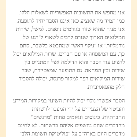
אני מחפש את התשובות האפשריות לשאלות הללו.
כמו תמיד מה שאציע כאן איננו הסבר יחיד לתופעה.
אני מניח שהוא שזור בגורמים נוספים. למשל, שירות
המילואים הארוך שגורם לרבים לשאוף ל"רגע של
נורמליות" או "ניקוי ראש" שמתבטא בלשבת, סתם
כך, עם המשפחה או עם חברים. שרות המילואים יכול
להציע עוד הסבר והוא הדילמה אצל המתגייס בין
שירות ובין המחאה. גם התופעה שמצטיירת, שבה
שירות המילואים הפך למקור פרנסה, יכולה להסביר
חלק מהפאסיביות.
הסבר אפשרי נוסף יכול להיות השינוי במקורות המידע
והביטוי של הצעירים על ידי המעבר לרשתות
החברתיות. כינוסים ונאומים פחות "מרגשים"
מהדברים שהם נחשפים אליהם ברשתות. לא לחינם
מדברים היום בארה"ב על "פוליטיקת תשומת הלב"