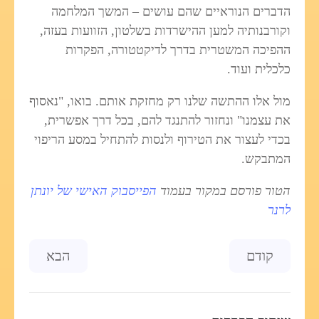
הדברים הנוראיים שהם עושים – המשך המלחמה
וקורבנותיה למען ההישרדות בשלטון, הזוועות בעזה,
ההפיכה המשטרית בדרך לדיקטטורה, הפקרות
כלכלית ועוד.
מול אלו ההתשה שלנו רק מחזקת אותם. בואו, "נאסוף
את עצמנו" ונחזור להתנגד להם, בכל דרך אפשרית,
בכדי לעצור את הטירוף ולנסות להתחיל במסע הריפוי
המתבקש.
הטור פורסם במקור בעמוד
הפייסבוק האישי של יונתן
לרנר
Previous article: החברה האזרחית הערבית בישראל
Next article: על גן עדן וגיהינום ושני משלים מהם לטעום
קודם
הבא