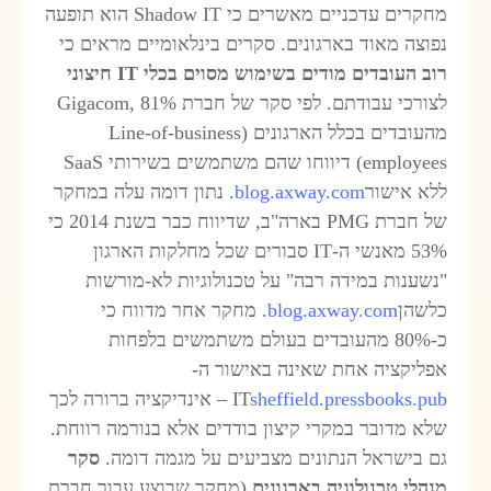
מחקרים עדכניים מאשרים כי Shadow IT הוא תופעה
פוצה מאוד בארגונים. סקרים בינלאומיים מראים כי
וב העובדים מודים בשימוש מסוים בכלי
IT
חיצוני
לצורכי עבודתם. לפי סקר של חברת Gigacom, 81%
מהעובדים בכלל הארגונים (Line-of-business
employees) דיווחו שהם משתמשים בשירותי SaaS
לא אישור
blog.axway.com
. נתון דומה עלה במחקר
של חברת PMG בארה"ב, שדיווח כבר בשנת 2014 כי
53% מאנשי ה-IT סבורים שכל מחלקות הארגון
נשענות במידה רבה" על טכנולוגיות לא-מורשות
לשהן
blog.axway.com
. מחקר אחר מדווח כי
כ-80% מהעובדים בעולם משתמשים בלפחות
פליקציה אחת שאינה באישור ה-
sheffield.pressbooks.pu
IT
– אינדיקציה ברורה לכך
לא מדובר במקרי קיצון בודדים אלא בנורמה רווחת.
ם בישראל הנתונים מצביעים על מגמה דומה.
סקר
נהלי טכנולוגיה בארגונים
(מחקר שבוצע עבור חברת