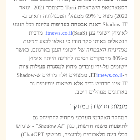
הסטארטאפ הישראלית Torii בדצמבר 2021–ינואר
2022) מצא כי 69% ממנהלי הטכנולוגיה רואים ב-
Shadow I
דאגת אבטחה בעדיפות עליונה
בכל הנוגע
אימוץ יישומי ענן (SaaS)
itnews.co.il
. מרבית
נשאלים באותו סקר הודו כי נאלצו לבצע
חריגות
מדיניות האבטחה
של יישומי הענן בארגונם, כאשר
ב-80% מהמקרים הסיבה לחריגה הייתה אימוץ
ישומים על-ידי עובדים
מחוץ למסגרת פעילות צוות
-IT
itnews.co.il
. ממצאים אלה מראים ש-Shadow
IT אינו תרחיש נדיר אלא מציאות יומיומית גם
ארגונים מנוהלים היטב.
גמות חדשות במחקר
מחקר האקדמי העדכני מתחיל להתייחס גם
תופעות משנה חדשות
, כגון
"Shadow AI"
- שימוש
בכלי בינה מלאכותית (לדוגמה, ממשקי ChatGPT)