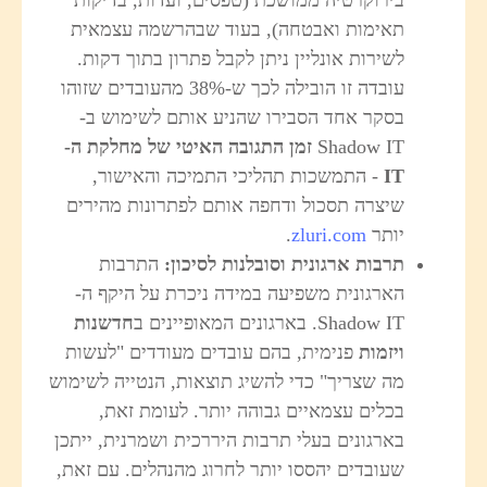
תאימות ואבטחה), בעוד שבהרשמה עצמאית
לשירות אונליין ניתן לקבל פתרון בתוך דקות.
עובדה זו הובילה לכך ש-38% מהעובדים שזוהו
בסקר אחד הסבירו שהניע אותם לשימוש ב-
Shadow IT
זמן התגובה האיטי של מחלקת ה
-
IT
- התמשכות תהליכי התמיכה והאישור,
שיצרה תסכול ודחפה אותם לפתרונות מהירים
יותר
zluri.com
.
תרבות ארגונית וסובלנות לסיכון
:
התרבות
הארגונית משפיעה במידה ניכרת על היקף ה-
Shadow IT. בארגונים המאופיינים ב
חדשנות
ויזמות
פנימית, בהם עובדים מעודדים "לעשות
מה שצריך" כדי להשיג תוצאות, הנטייה לשימוש
בכלים עצמאיים גבוהה יותר. לעומת זאת,
בארגונים בעלי תרבות היררכית ושמרנית, ייתכן
שעובדים יהססו יותר לחרוג מהנהלים. עם זאת,