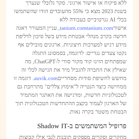
לא פיקוח או אישור ארגוני. סקר גלובלי שנערך
בשנת 2023 מצא כי 55% מהעובדים הודו שהשתמשו
בכלי AI גנרטיביים בעבודה ללא
ישור
tanium.com
tanium.com
, עניין המעורר דאגה
דשה בקרב מנהלי אבטחת מידע בשל סיכון לדליפת
ידע רגיש למערכות חיצוניות. ארגונים מובילים אף
קטו צעדים נגדיים: לדוגמה, בסמסונג התגלה
שמפתחים הזינו קוד מקור סודי ל-ChatGPT, מה
אילץ את החברה להגביל מיד את הגישה לכלי זה
חשש לחשיפת סודות מסחריים
auvik.com
. דוגמה זו
מחישה כיצד הנטייה ל"אימוץ צללים" מתרחבת גם
טכנולוגיות חדשות, ומדגישה את האתגר המתמיד
ל הארגון לעמוד בקצב ההתחדשות הטכנולוגית תוך
בטחת משטר בקרה נאות.
רופיל המשתמשים ב-Shadow IT
חקרים וסקרים מספקים תובנות לגבי אילו קבוצות