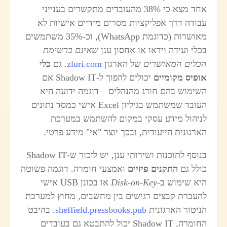
אחד מצא כי 38% מהעובדים מתקשרים בענייני
בודה דרך אפליקציות מסרים מידיים אישיות לא
מאושרות (כדוגמת WhatsApp), וכ-35% משתמשים
כלי ועידה וידאו או אחסון ענן
שאינם ברשימת
כלים המאושרים
של הארגון
zluri.com
. גם
כלי
ופיס מקומיים
יכולים להפוך ל-Shadow IT אם
שימוש בהם חורג מהנהלים – דוגמה ידועה היא
העובד שמשתמש בגיליון Excel אישי כמסד נתונים
ניהול מידע עסקי במקום להשתמש במערכת
ארגונית הייעודית, ובכך יוצר "אי" מידע פרטי.
בנוסף לתוכנות ושירותי ענן, יש לזכור ש-Shadow IT
ולל גם
התקנים פיזיים
ואמצעי חומרה. דוגמה פשוטה
יא שימוש ב-
Disk-on-Key
או בכונן USB אישי
העברת קבצים רגישים בין מחשבים, מחוץ למערכת
ניטור הארגונית
sheffield.pressbooks.pub
. בהיבט
החומרה, Shadow IT יכול להתבטא גם בעובדים