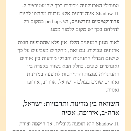
מובילי הטכנולוגיה מכירים בכך שהמוטיבציה ל-
Shadow  אינה זדונית אלא נובעת מהרצון להיות
רודוקטיביים וחדשניים
, וש perhaps במקום רק
הילחם בכך יש מקום ללמוד ממנו.
אור מגוון המניעים הללו, אין פלא שהתופעה חוצת
רגונים וגבולות. עם זאת, מחקרים מצביעים על כך
ישנם הבדלי התנהגות והבדלי מודעות בין אזורים
אוגרפיים שונים. בחלק הבא נשווה בקצרה בין
תנהגויות נפוצות והתייחסות לתופעה במדינות
אזורים שונים בעולם - ישראל, ארה"ב, אירופה
אסיה.
שוואה בין מדינות ותרבויות: ישראל,
רה״ב, אירופה, אסיה
Shadow I היא תופעה גלובלית, אך
היקפה וצורת