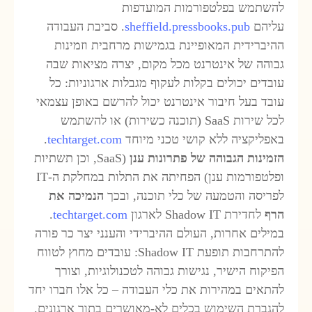
השתמש בפלטפורמות המועדפות
ליהם
sheffield.pressbooks.pub
. סביבת העבודה
היברידית המאופיינת בגמישות מרחבית וזמינות
בוהה של אינטרנט מכל מקום, יצרה מציאות שבה
ובדים יכולים בקלות לעקוף מגבלות ארגוניות: כל
ובד בעל חיבור אינטרנט יכול להרשם באופן עצמאי
לכל שירות SaaS (תוכנה כשירות) או להשתמש
אפליקציה ללא קושי טכני מיוחד
techtarget.com
.
זמינות הגבוהה של פתרונות ענן
(SaaS, וכן תשתיות
ופלטפורמות ענן) הפחיתה את התלות במחלקת ה-IT
פריסה והטמעה של כלי תוכנה, ובכך
הנמיכה את
רף
לחדירת Shadow IT לארגון
techtarget.com
.
מילים אחרות, העולם ההיברידי והענני יצר כר פורה
להתרחבות תופעת Shadow IT: עובדים מחוץ לטווח
פיקוח הישיר, נגישות גבוהה לטכנולוגיות, וצורך
התאים במהירות את כלי העבודה – כל אלו חברו יחד
הגברת השימוש בכלים לא-מאושרים בתוך ארגונים.