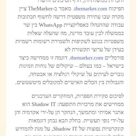
חברות ממשלתיות, חרף הסיכונים והיעדר
פיקוח
themarker.com
. מאמר ב-TheMarker ציין
קרה שבו עתירה משפטית דרשה לחשוף תכתובות
עבודה שהתנהלו באפליקציית WhatsApp בין שר
ממשלה לבין עובד מדינה, מה שהעלה שאלות
שפטיות בנוגע לשקיפות ולשמירת רשומות רשמיות
עידן של ערוצי תקשורת לא
ורמליים
themarker.com
. דוגמה זו ממחישה כיצד
ישראל – כמו בעולם – שיקולים של נוחות וזמינות
וברים לעיתים על שיקולי רגולציה או אבטחה,
הגבולות בין הכלים האישיים למקוּבלים מיטשטשים.
סיכום סקירת הספרות, המחקרים העדכניים
ממחישים את מרכזיות התופעה: Shadow IT הוא
תגר אמיתי ומתמשך, הנחקר הן על-ידי אקדמיה והן
ל-ידי גופי תעשייה. בחלק הבא נבחן דוגמאות
קונקרטיות נפוצות של Shadow IT, על מנת להמחיש