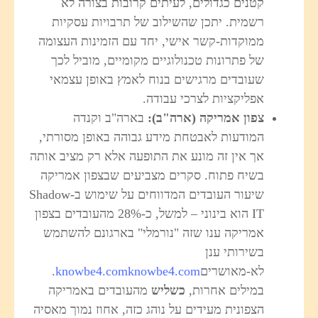
קטנים כגדולים, לעיתים קרובות בצורה לא
רשמית. יתכן שהשילוב של תרבויות עסקיות
ממוקדות-קשר אישי, יחד עם הזמינות העצומה
של פתרונות טכנולוגיים מקומיים, מוביל לכך
שעובדים מרגישים בנוח לאמץ באופן עצמאי
אפליקציות לצרכי עבודה.
צפון אמריקה (ארה"ב)
:
בארה"ב וקנדה
המודעות לאבטחת מידע גבוהה באופן מסורתי,
אך אין זה מונע את התופעה אלא רק מציב אותה
בשיח פתוח. סקרים מצביעים שבצפון אמריקה
שיעור העובדים המדווחים על שימוש ב-Shadow
IT הוא בינוני – למשל, כ-28% מהעובדים בצפון
אמריקה ענו שזה "נורמלי" בארגונם להשתמש
בשירותי ענן
לא-מאושרים
knowbe4.com
knowbe4.com
.
במילים אחרות,
כשליש
מהעובדים באמריקה
הצפונית מעידים על נוהג כזה, אחוז נמוך מאסיה