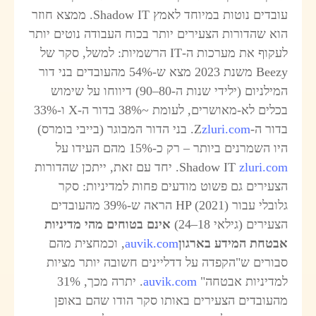
עובדים נוטות במיוחד לאמץ Shadow IT. ממצא חוזר
וא שהדורות הצעירים יותר בכוח העבודה נוטים יותר
לעקוף את מערכות ה-IT הרשמיות: למשל, סקר של
Beezy משנת 2023 מצא ש-54% מהעובדים בני דור
המילניום (ילידי שנות ה-80–90) דיווחו על שימוש
בכלים לא-מאושרים, לעומת ~38% בדור ה-X ו-33%
דור ה-Z
zluri.com
. בני הדור המבוגר (בייבי בומרס)
היו השמרנים ביותר – רק כ-15% מהם העידו על
zluri.co
Shadow IT
. יחד עם זאת, ייתכן שהדורות
צעירים גם פשוט מודעים פחות למדיניות: סקר
גלובלי עבור HP (2021) הראה ש-39% מהעובדים
צעירים (גילאי 18–24)
אינם בטוחים מהי מדיניות
בטחת המידע בארגון
auvik.com
, וכמחצית מהם
בורים ש"הקפדה על דדליינים חשובה יותר מציות
מדיניות אבטחה"
auvik.com
. יתרה מכך, 31%
העובדים הצעירים באותו סקר הודו שהם באופן