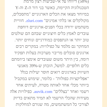
(58%) דיווחו על אי-שביעות רצון מרמת
הטכנולוגיה הקיימת, כאשר בני דור ה-Z וה-Y
במיוחד מצאו את הכלים הארגוניים "מתסכלים,
מקולקלים או בלתי אמינים"
zluri.com
. חוויית
משתמש ירודה בכלי הפנים-ארגוניים דוחפת
עובדים לאמץ כלים חיצוניים שבהם הם שולטים
טוב יותר או הנתפסים כמודרניים ונוחים יותר.
המחקר גם מלמד על
כפילויות
: במקרים רבים
ארגונים סובלים מריבוי מערכות בעלות תפקיד
דומה, בין היתר משום שעובדים אימצו ביוזמתם
כלים חלופיים. למשל, הובחן ש-39% מאנשי
השיווק בארגונים רואים חוסר יעילות בגלל
"אפליקציות כפולות" - כלומר, שימוש במקביל
ביותר מכלי אחד לאותה מטרה, לעיתים אחד
רשמי ואחד "בצללים"
auvik.com
. כפילויות אלה
מעידות שהכלי הרשמי לא תמיד מתאים בדיוק
לצורכי כל המשתמשים, מה שגורם למחלקות