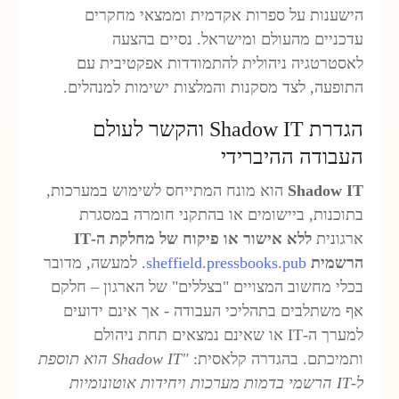
ישענות על ספרות אקדמית וממצאי מחקרים
דכניים מהעולם ומישראל. נסיים בהצעה
אסטרטגיה ניהולית להתמודדות אפקטיבית עם
תופעה, לצד מסקנות והמלצות ישימות למנהלים.
הגדרת Shadow IT והקשר לעולם
עבודה ההיברידי
Shadow I
הוא מונח המתייחס לשימוש במערכות,
תוכנות, ביישומים או בהתקני חומרה במסגרת
רגונית
ללא אישור או פיקוח של מחלקת ה
-IT
רשמית
sheffield.pressbooks.pub
. למעשה, מדובר
כלי מחשוב המצויים "בצללים" של הארגון – חלקם
ף משתלבים בתהליכי העבודה - אך אינם ידועים
למערך ה-IT או שאינם נמצאים תחת ניהולם
תמיכתם. בהגדרה קלאסית:
"Shadow IT
הוא תוספת
-IT
הרשמי בדמות מערכות ויחידות אוטונומיות