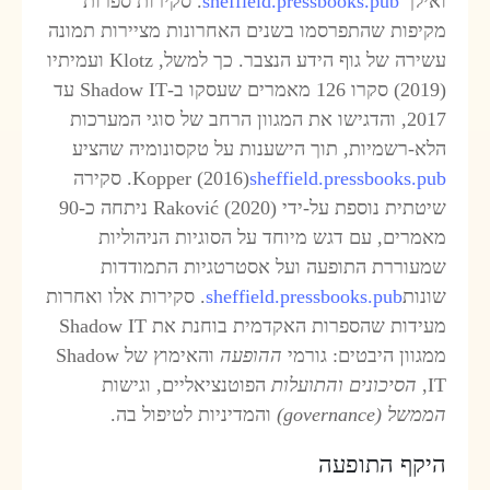
אילך
sheffield.pressbooks.pub
. סקירות ספרות
קיפות שהתפרסמו בשנים האחרונות מציירות תמונה
עשירה של גוף הידע הנצבר. כך למשל, Klotz ועמיתיו
(2019) סקרו 126 מאמרים שעסקו ב-Shadow IT עד
2017, והדגישו את המגוון הרחב של סוגי המערכות
לא-רשמיות, תוך הישענות על טקסונומיה שהציע
sheffield.pressbooks.pu
Kopper (2016)
. סקירה
שיטתית נוספת על-ידי Raković (2020) ניתחה כ-90
אמרים, עם דגש מיוחד על הסוגיות הניהוליות
מעוררת התופעה ועל אסטרטגיות התמודדות
ונות
sheffield.pressbooks.pub
. סקירות אלו ואחרות
מעידות שהספרות האקדמית בוחנת את Shadow IT
מגוון היבטים: גורמי
ההופעה
והאימוץ של Shadow
IT
הסיכונים והתועלות
הפוטנציאליים, וגישות
ממשל
(governance)
והמדיניות לטיפול בה.
יקף התופעה