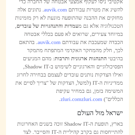
קטיבי ניסו לעקוף אמצעי אבטחה של החברה כדי
השיג את מטרות עבודתם
auvik.com
. נתונים אלה
חזקים את ההבנה שהתופעה מונעת לא רק מזמינות
טכנולוגיה אלא גם מ
עמדות והתנהגויות של עובדים
,
מיוחד צעירים, שרואים לא פעם בכללי אבטחה
כבדה שמעכבת את עבודתם
auvik.com
. בהתאם
כך, חלק מהמחקר האקדמי המתפתח מתמקד
היבטי
התנהגות ארגונית ותרבות
: מהם המניעים
הפסיכולוגיים והארגוניים לשימוש ב-Shadow IT,
אילו הצדקות נותנים עובדים לעצמם בבחירה לחרוג
ממדיניות ה-IT (למשל, הצדקות של "צריך לסיים את
משימה בזמן, גם במחיר עקיפת
כללים")
zluri.com
zluri.com
.
שראל מול העולם
בארץ, תופעת ה-Shadow IT זוכה בשנים האחרונות
להתייחסות גם בקרב קהיליית ה-IT והסייבר. לצד