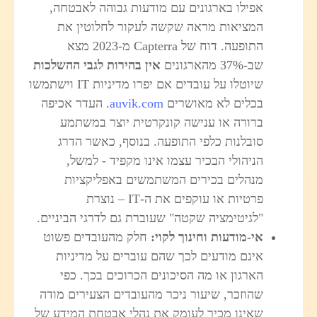
אפילו בארגונים עם מודעות גבוהה לאבטחה,
המציאות מראה שקשה לעקור לחלוטין את
התופעה. דוח של Capterra מ-2023 מצא
שב-37% מהארגונים
אין בהירות לגבי ההשלכות
שיוטלו על עובדים אם יפרו מדיניות IT וישתמשו
בכלים לא מאושרים
auvik.com
. העדר אכיפה
ברורה או ענישה קונקרטית יוצר במשתמע
סובלנות כלפי התופעה. בנוסף, כאשר הדרג
הניהולי הבכיר עצמו אינו מקפיד - למשל,
מנהלים בכירים המשתמשים באפליקציות
פרטיות או עוקפים את ה-IT – נוצרת
"לגיטימציה שקטה" שעוברת גם לדרגי הביניים.
אי-מודעות וחינוך לקוי
:
חלק מהעובדים פשוט
אינם מודעים לכך שהם עוברים על מדיניות
הארגון או מה הסיכונים הכרוכים בכך. כפי
שהוזכר, שיעור ניכר מהעובדים הצעירים מודה
שאינו מכיר לעומק את נהלי אבטחת המידע של