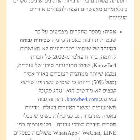
ופעתה משתנים בין תרבויות וארגונים שונים
. סקרים
ינלאומיים מאפשרים הצצה להבדלים אזוריים
עניינים:
אסיה
:
מספר מחקרים מצביעים על כך
שבמדינות רבות באסיה קיימת
שכיחות גבוהה
במיוחד
של שימוש בטכנולוגיות לא-מאושרות.
לדוגמה, בדו"ח עולמי מ-2022 של חברת
KnowBe4, שבחן התנהגויות סיכון של עובדים,
נמצא שיותר ממחצית העובדים באזור אסיה
(מעל 50%) דיווחו כי
שימוש בשירותי שיתוף
קבצים לא-מורשים הוא "נוהג מקובל"
בארגונם
knowbe4.com
. נתון זה גבוה
משמעותית משאר האזורים בעולם. מדינות
באסיה מתועדות גם כמובילות בשימוש בכלי
מסרים מידיים לצרכי עבודה – פלטפורמות כמו
WeChat, LINE ו-WhatsApp משולבות בעסקים