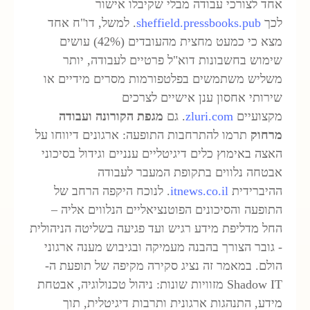
חד לצורכי עבודה מבלי שקיבלו אישור
כך
sheffield.pressbooks.pub
. למשל, דו"ח אחד
מצא כי כמעט מחצית מהעובדים (42%) עושים
ימוש בחשבונות דוא"ל פרטיים לעבודה, יותר
שליש משתמשים בפלטפורמות מסרים מידיים או
ירותי אחסון ענן אישיים לצרכים
קצועיים
zluri.com
. גם
מגפת הקורונה ועבודה
רחוק
תרמו להתרחבות התופעה: ארגונים דיווחו על
אצה באימוץ כלים דיגיטליים ענניים וגידול בסיכוני
בטחה נלווים בתקופת המעבר לעבודה
היברידית
itnews.co.il
. לנוכח היקפה הרחב של
תופעה והסיכונים הפוטנציאליים הנלווים אליה –
חל מדליפת מידע רגיש ועד פגיעה בשליטה הניהולית
 גובר הצורך בהבנה מעמיקה ובגיבוש מענה ארגוני
ולם. במאמר זה נציג סקירה מקיפה של תופעת ה-
Shadow IT מזוויות שונות: ניהול טכנולוגיה, אבטחת
ידע, התנהגות ארגונית ותרבות דיגיטלית, תוך