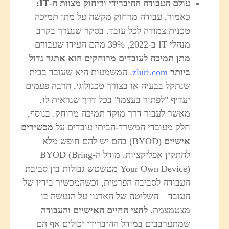
עולם העבודה ההיברידי וריחוק מצוות ה
-IT:
כאמור, עבודה מרחוק מקשה על מתן תמיכה
טכנית צמודה לכל עובד. בסקר שנערך בקרב
מנהלי IT ב-2022, 39% מהם העידו שעבורם
מתן תמיכה לעובדים מרוחקים הוא אתגר גדול
ביותר
zluri.com
. המשמעות היא שעובד בבית
שנתקל בבעיה או בצורך טכנולוגי, הרבה פעמים
יעדיף "לפתור בעצמו" בכל דרך שנראית לו,
מאשר לעבור דרך מוקד תמיכה מרוחק. בנוסף,
חלק מעובדי המשרד-הביתי עובדים על
מכשירים
אישיים
(BYOD) בהם יש להם חופש מלא
להתקין אפליקציות. מודל ה-BYOD (Bring
Your Own Device) מטשטש גבולות בין סביבת
העבודה לסביבה הפרטית, וכשהמכשיר בידיו של
העובד – השליטה של הארגון על הנעשה בו
מצטמצמת.
לחצי החיים האישיים והעבודה
שמתערבבים במודל ההיברידי יכולים אף הם