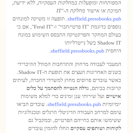
מפותחות ומופעלות במחלקות העסקיות, ללא ידיעת,
מיכת או אישור מחלקת ה
-IT"
sheffield.pressbooks.pu
. תופעה זו משיקה למונחים
נוספים כדוגמת "IT פרטי/חבוי" ו-"Feral IT", אם כי
עולם המחקר והפרקטיקה התבסס השימוש במונח
Shadow IT בשל נייטרליותו
יחסית
sheffield.pressbooks.pub
.
מעבר לעבודה מרחוק והתרחבות
המודל ההיברידי
בשנים האחרונות העצים את תופעת ה-Shadow IT.
אשר עובדים פרוסים מחוץ למשרדי החברה, לעיתים
רובות בביתם,
גדלה הנטייה להסתמך על כלים
ישיים
ועל שירותי ענן זמינים כדי למלא משימות
ומיומיות
sheffield.pressbooks.pub
. עובדים הביאו
ימם למרחב העבודה הדיגיטלי הרגלים וטכנולוגיות
שימשו אותם בחייהם הפרטיים, ובמקביל גם
קוחות ושותפים עסקיים
החלו להזמין עובדים