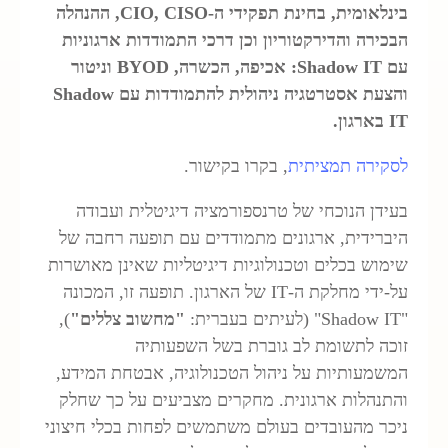
בינלאומית, בחינת תפקידי ה-CIO, CISO, ההנהלה
בכירה והדירקטוריון וכן דרכי התמודדות ארגוניות
עם Shadow IT: אכיפה, הכשרה, BYOD וניטור
והצעת אסטרטגיה ניהולית להתמודדות עם Shadow
 בארגון.
סקירה תמציתית
, בקרו בקישור.
עידן הנוכחי של טרנספורמציה דיגיטלית ועבודה
יברידית, ארגונים מתמודדים עם תופעה רחבה של
ימוש בכלים וטכנולוגיות דיגיטליות שאינן מאושרות
על-ידי מחלקת ה-IT של הארגון. תופעה זו, המכונה
" (לעיתים בעברית:
"
מחשוב צללים
"
),
וכה לתשומת לב גוברת בשל השפעותיה
משמעותיות על ניהול הטכנולוגיה, אבטחת המידע,
התנהלות ארגונית. מחקרים מצביעים על כך שחלק
יכר מהעובדים בעולם משתמשים לפחות בכלי חיצוני