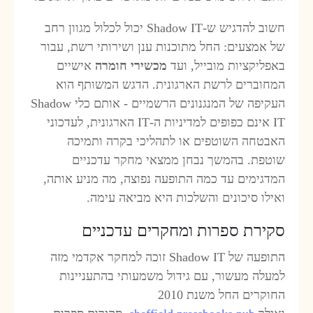
חשוב להדגיש ש-Shadow IT יכול לכלול מגוון רחב
ל אמצעים: החל מתוכנות ענן ושירותי רשת, עבור
אפליקציות מובייל, ועד
מכשירי חומרה
אישיים
מחוברים לרשת הארגונית. הדגש המשותף הוא
העקיפה של המנגנונים הרשמיים - אותם כלי Shadow
IT אינם כפופים למדיניות ה-IT הארגונית, לעדכוני
אבטחה השוטפים או לתהליכי בקרה ותמיכה
וטפת. בהמשך נבחן ממצאי מחקר עדכניים
מדגימים עד כמה התופעה נפוצה, מה מניע אותה,
אילו סיכונים והשלכות היא מביאה עימה.
קירת ספרות ומחקרים עדכניים
התופעה של Shadow IT זוכה למחקר אקדמי מזה
מעלה מעשור, עם גידול משמעותי בהתעניינות
החוקרים החל משנת 2010