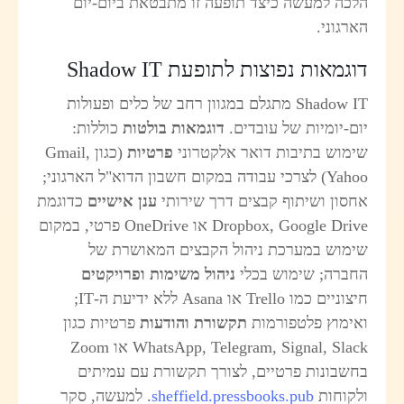
לכה למעשה כיצד תופעה זו מתבטאת ביום-יום
ארגוני.
וגמאות נפוצות לתופעת Shadow IT
Shadow IT מתגלם במגוון רחב של כלים ופעולות
ום-יומיות של עובדים.
דוגמאות בולטות
כוללות:
ימוש בתיבות דואר אלקטרוני
פרטיות
(כגון Gmail,
Yahoo) לצרכי עבודה במקום חשבון הדוא"ל הארגוני;
חסון ושיתוף קבצים דרך שירותי
ענן אישיים
כדוגמת
Dropbox, Google Drive או OneDrive פרטי, במקום
ימוש במערכת ניהול הקבצים המאושרת של
חברה; שימוש בכלי
ניהול משימות ופרויקטים
חיצוניים כמו Trello או Asana ללא ידיעת ה-IT;
אימוץ פלטפורמות
תקשורת והודעות
פרטיות כגון
WhatsApp, Telegram, Signal, Slack או Zoom
חשבונות פרטיים, לצורך תקשורת עם עמיתים
לקוחות
sheffield.pressbooks.pub
. למעשה, סקר