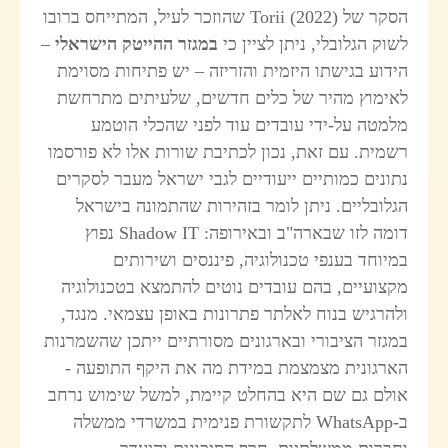
הסקר של Torii (2022) שהוזכר לעיל, המתייחס ברובו
שוק הגלובלי, ניתן לציין כי
במגזר ההייטק הישראלי
–
ידוע בגישתו היזמית והזריזה – יש פתיחות מסוימת
אימוץ מהיר של כלים חדשים, שלעיתים מתרחשת
למטה על-ידי עובדים עוד לפני שהכלי הוטמע
שמית. עם זאת, נכון לכתיבת שורות אלו לא פורסמו
תונים כמותיים ייעודיים לגבי ישראל מעבר לסקרים
גלובליים. ניתן לומר בזהירות שהתמונה בישראל
דומה לזו שבארה"ב ובאירופה: Shadow IT נפוץ
מיוחד בענפי טכנולוגיה, פיננסים ושירותים
קצועיים, בהם עובדים נוטים להתמצא בטכנולוגיה
להרגיש בנוח לאלתר פתרונות באופן עצמאי. מנגד,
מגזר הציבורי ובארגונים מסורתיים ייתכן שהשמרנות
ארגונית מצמצמת במידת מה את היקף התופעה -
ולם גם שם היא בהחלט קיימת, למשל שימוש נרחב
ב-WhatsApp לתקשורת פנימית במשרדי ממשלה