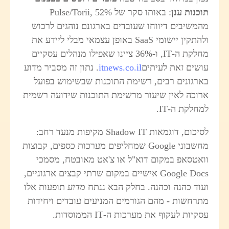
וכנות ענן
: באותו סקר של Pulse/Torii, 52%
המשיבים דיווחו שעובדים בארגונם נוהגים לרכוש
ולהתקין יישומי SaaS באופן עצמאי מבלי ליידע את
מחלקת ה-IT, ו-36% ציינו שאפילו מנהלים עסקיים
ושים זאת לעיתים
itnews.co.il
. נתון זה מסביר מדוע
ארגונים רבים, רשימת התוכנות שבשימוש בפועל
רוכה לאין שיעור מרשימת התוכנות שידועה רשמית
מחלקת ה-IT.
לסיכום, דוגמאות Shadow IT מקיפות מנעד רחב:
מחשבוני Google שמחליפים מערכות כספים, קבוצות
ואטסאפ במקום דוא"ל או צ'אט מאובטח, מסמכי
Google Docs אישיים במקום שרתי קבצים ארגוניים,
עוד כהנה וכהנה. בחלק הבא ננתח
מדוע
תופעות אלו
תרחשות - מהם הגורמים המניעים עובדים ויחידות
סקיות לעקוף את מערכות ה-IT הממוסדות.