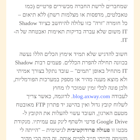
מחברים לרשת החברה מכשירים פרטיים (כמו
אבלטים, מדפסות או מצלמות רשת) ללא תיאום –
כל חומרה "זרה" כזו עלולה להיחשב כציוד Shadow
IT משום שלא עברה בדיקות תאימות ואבטחה של ה-
IT
שוב להדגיש שלא תמיד אימוץ הכלים הללו נעשה
בכוונה תחילה להפרת הכללים. פעמים רבות Shadow
IT מתחיל באופן "תמים" – עובד נתקל בצורך אמיתי
לא מוצא מענה מהיר או מספק במערכות הפורמליות,
לכן פונה לכלי זמין שמוכר לו מחוץ
עבודה
blog.axway.com
. לדוגמה, כאשר צריך
לשלוח קובץ גדול ואין בהישג יד פתרון FTP מאובטח
טעם הארגון, העובד עשוי להעלות את הקובץ ל-
Google Drive פרטי ולשתף לינק עם עמיתיו. מנקודת
בטו זו
פעולה פרודוקטיבית
לגיטימית – "הייתה לי
שימה והייתי חייב לסיים אותה, זה היה הכי מהיר