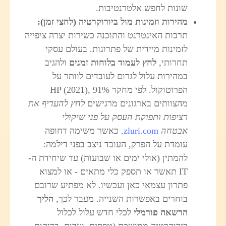
שונות לחפש אלטרנטיבות.
מהירות וזמינות מול ביורוקרטיה (לחצי זמן)
:
תרבות האינטרנט והתוכנה כשירות יצרה ציפייה
לזמינות מיידית של פתרונות. בעולם עסקי
תחרותי,
לחץ לעמוד בלוחות זמנים
ולהגיב
במהירות עלול לגרום לעובדים לוותר על
הפרוטוקול. לפי מחקר HP (2021), 91%
מהצוותים בארגונים מרגישים
לחץ להעדיף את
רציפות ותפוקת העסק על פני שיקולי
אבטחה
zluri.com
. כאשר משימה דחופה
עומדת על הפרק, העובד ניצב בפני דילמה:
להמתין (אולי ימים או שבועות) עד שיחידת ה-
IT תאשר או תספק כלי מתאים - או למצוא
פתרון עצמאי כאן ועכשיו. לא מפתיע שרובם
בוחרים באפשרות השנייה. מעבר לכך,
הליך
הרשאה פורמלי
לכלי חדש עלול לכלול
בירוקרטיה ממושכת (טפסים, ועדות, בדיקות