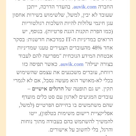
החברה
auvik.com
. בהעדר הדרכה, ייתכן
שעובד לא יבין, למשל, שלשימוש בשירות אחסון
ענן חינמי עלולות להיות השלכות רגולטוריות
(כמו הפרת תקנות הגנת פרטיות). בנוסף, יש
הרואים במדיניות ה-IT כמדכאת חדשנות: בסקר
אחד 48% מהעובדים הצעירים טענו שמדיניות
אבטחת המידע הנוכחית "מפריעה להם לעבוד
בצורה יעילה"
auvik.com
. כאשר תפיסה כזו
רווחת, עובדים משכנעים את עצמם שהשימוש
בכלי לא-מאושר הוא מעשה נסבל, אם לא לגמרי
תקין. יש גם תופעה של
הרגלים אישיים
–
עובדים המגיעים לארגון עם סט כלים מועדף
שהם משתמשים בו בחייהם הפרטיים (למשל,
אפליקציית רישום משימות בטלפון), ייטו
להמשיך להשתמש בהם בעבודה מתוך נוחות
והרגל, בלי לחשוב על אישורים.