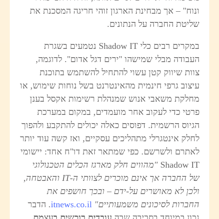
נוח" – אך מבחינת הארגון זוהי חריגה המסכנת את
ליטת החברה על הנתונים.
במקרים רבים כלי Shadow IT נטמעים בשגרת
עבודה מבלי שמישהו "ירים דגל אדום". לדוגמה,
וות שיווק קטן עשוי להתחיל להשתמש בתוכנת
יצוב גרפי חינמית מהאינטרנט בשל נוחות שימוש, או
חלקת משאבי אנוש שמנהלת רשימות אקסל בענן
רטי כדי לעקוב אחר מועמדים, במקום במערכת
גיוס הרשמית. דפוסים כאלה יכולים להתקבע ולהפוך
חלק אינטגרלי מתהליכים עסקיים, ואז קשה עוד יותר
אתרם ולשרשם. כפי שמתאר זאת דו"ח אחד: יישומי
Shadow I
"
מהווים חלק מארגז הכלים הטכנולוגי
ל החברה אך אינם מוכרים לצוותי ה
-IT
והאבטחה,
לכן לא מאושרים על-ידם – ובכך חושפים את
חברות לסיכונים משמעותיים
"
itnews.co.il
. הדבר
כון במיוחד בסביבה שבה
עובדים רוכשים בעצמם