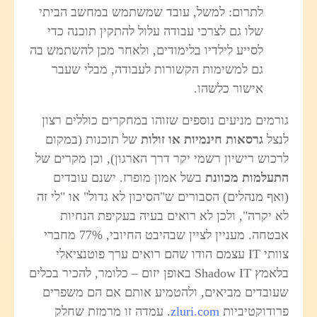
לתרום: למשל, עובד שמשתמש במחשב הביתי
שלו גם לצרכי עבודה עלול להתקין תוכנה כדי
לסייע לילדיו בלימודים, ולאחר מכן להשתמש בה
גם למשימות הקשורות לעבודה, מבלי שעבר
אישור כלשהו.
ורמים מניעים נוספים שזוהו במחקרים כוללים רצון
נצל
גרסאות חינמיות או זולות
של תוכנות (במקום
רכוש רישיון רשמי יקר דרך הארגון), וכן מקרים של
תעלמות מכוונת
בשל אמון מופרז. ישנם עובדים
ואף מנהלים) הסבורים ש"הסיכון לא גדול" או "לי זה
א יקרה", ולכן לא רואים בעיה בעקיפת הנחיות
אבטחה. מעניין לציין שבהיבט החיובי, 77% מחברי
צוותי IT עצמם הודו שהם רואים ערך פוטנציאלי
בלאמץ Shadow IT באופן יזום – כלומר, להכיר בכלים
עובדים מביאים, ולהטמיע אותם אם הם משפרים
רודוקטיביות
zluri.com
. עמדה זו מרמזת שחלק