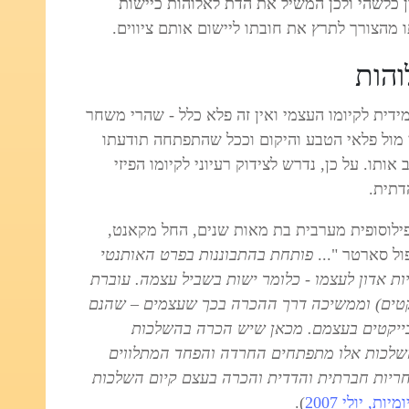
ן כלשהי ולכן המשיל את הדת לאלוהות כיישות
מהצורך לתרץ את חובתו ליישום אותם ציווים.
והות
דית לקיומו העצמי ואין זה פלא כלל - שהרי משחר
מול פלאי הטבע והיקום וככל שהתפתחה תודעתו
ותו. על כן, נדרש לצידוק רעיוני לקיומו הפיזי
דתית.
לוסופית מערבית בת מאות שנים, החל מקאנט,
פול סארטר "...
פותחת בהתבוננות בפרט האותנטי
יות אדון לעצמו - כלומר ישות בשביל עצמה. עוברת
יקטים) וממשיכה דרך ההכרה בכך שעצמים – שהנם
ובייקטים בעצמם. מכאן שיש הכרה בהשלכות
 מהשלכות אלו מתפתחים החרדה והפחד המתלווים
ריות חברתית והדדית והכרה בעצם קיום השלכות
ות, יולי 2007
).