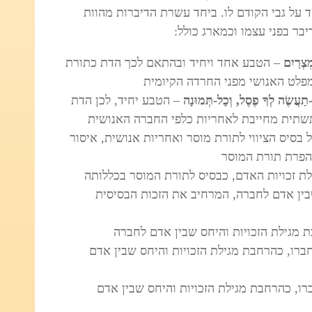
 על גבי הקודם לו. ביחד עשרת הדיברות מהוות
בר בפני עצמו וכמארג כולל:
צְרַיִם
– הטבע אחד ויחיד ובהתאם לכך הדת כתורת
פלט האנושי מפני החרדה הקיומית
תַעֲשֶׂה לְךָ פֶסֶל, וְכָל-תְּמוּנָה
– הטבע יחיד, לכן הדת
שתית מחייבת לאחריות כלפי החברה האנושית
 בסיס הציווי לתורת מוסר ואחריות אנושית, איסור
הפרת תורת המוסר
לת זכויות האדם, כבסיס לתורת המוסר בכללותה
ין אדם לחברה, המרחיב את הזכות הבסיסית
ת מגילת הזכויות והיחס שבין אדם לחברה
ברו,
כהרחבת מגילת הזכויות והיחס שבין אדם
רו,
כהרחבת מגילת הזכויות והיחס שבין אדם