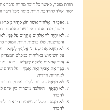
תורת מוסר, כאשר כל דיבר מהווה נדבך אחד
יסוד ושלד להרחבת תורת מוסר מכל דיבר ודי
אָנֹכִי ה' אֱלֹהֶיךָ אֲשֶׁר הוֹצֵאתִיךָ מֵאֶרֶץ מִ
מוסר, מצד אחד ומצד שני האלוהות כמ
לֹא יִהְיֶה לְךָ אֱלֹהִים אֲחֵרִים עַל פָּנָי. לֹא-
והפרשנות שלו בדמות תורת המוסר כת
לֹא תִשָּׂא אֶת-שֵׁם-ה' אֱלֹהֶיךָ לַשָּׁוְא
– על
על השימוש באלוהות כמפלט המצדיק 
זָכוֹר אֶת-יוֹם הַשַּׁבָּת לְקַדְּשׁוֹ
– ייסוד מגי
כַּבֵּד אֶת-אָבִיךָ וְאֶת-אִמֶּךָ
– על היחס שב
לאחריות הדדית
לֹא תִרְצָח
- הזכות לקיום עצמי, כהרחב
לֹא תִנְאָף
- השלכה מוסרית בין אדם לח
לחברה
לֹא תִגְנֹב
- השלכה גשמית בין אדם לחב
לחברה