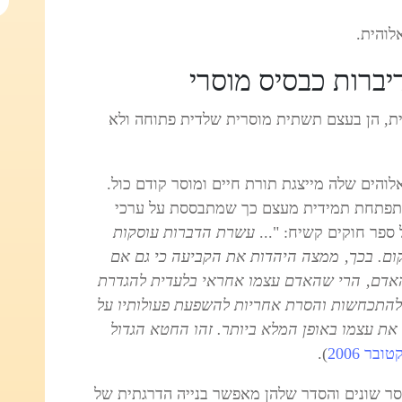
לוהית.
יברות כבסיס מוסרי
ת, הן בעצם תשתית מוסרית שלדית פתוחה ולא
לוהים שלה מייצגת תורת חיים ומוסר קודם כול.
 מתפתחת תמידית מעצם כך שמתבססת על ערכי
פר חוקים קשיח: "...
עשרת הדברות עוסקות
קום. בכך‚ ממצה היהדות את הקביעה כי גם אם
אדם‚ הרי שהאדם עצמו אחראי בלעדית להגדרת
ון להתכחשות והסרת אחריות להשפעת פעולותיו על
את עצמו באופן המלא ביותר. זהו החטא הגדול
ר 2006
).
ר שונים והסדר שלהן מאפשר בנייה הדרגתית של