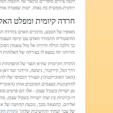
לקבל ציווים מוסריים כתוצר של חוכמת המו
רוחנית-ממשית בה נאחז. ישות שפטרה אותו 
חרדה קיומית ומפלט האל
מאופיו של הטבע, מתקיים האדם בחרדה תמי
ההיסטוריה התמודד האדם עם קיומו העצמי 
כך הלכה וגדלה חרדתו אל מול עוצמת הסובב א
והרוחני וזה נמצא לו בצורתה של האלוהות ה
התורה הקיומית שהיא תוצר של התפתחות פי
דרך הגל, קירקגור, ניטשה, היידגר ועד ז'אן-
(האני הסובייקטיבי) ובצורך הבסיסי שלו לה
להתבוננות בעצמים הסובבים אותו (האובי
גם ישויות בשביל עצמן - אלו הם פרטים ס
דו-כיווניות בין שתי ישויות בשביל עצמן.
אליהם. כתוצאה מכך, נובעת תחושה של אח
של עבר ועתיד והחשיבות שלהן
" (
תורת הקיומי