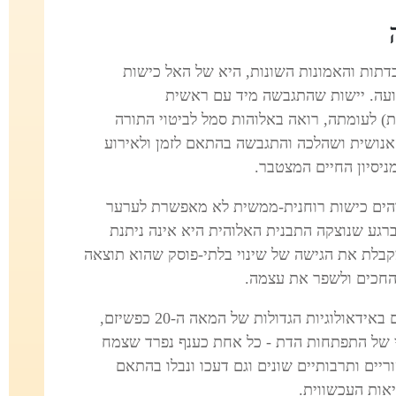
דתות והאמונות השונות, היא של האל כישות
ועה. יישות שהתגבשה מיד עם ראשית
ת) לעומתה, רואה באלוהות סמל לביטוי התורה
אנושית ושהלכה והתגבשה בהתאם לזמן ולאירוע
ניסיון החיים המצטבר.
והים כישות רוחנית-ממשית לא מאפשרת לערער
גע שנוצקה התבנית האלוהית היא אינה ניתנת
קבלת את הגישה של שינוי בלתי-פוסק שהוא תוצאה
החכים ולשפר את עצמה.
לעניין התפיסה הפילוסופית, אפשר לראות גם באידאולוגיות הגדולות של המאה ה-20 כפשיזם,
עי של התפתחות הדת - כל אחת כענף נפרד שצמח
יים ותרבותיים שונים וגם דעכו ונבלו בהתאם
יאות העכשווית.