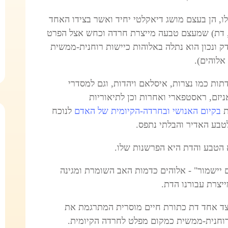
, הן בעצם מושג דיאקלטי יחיד ואשר בצידו האחד
ית, דת) שמעצם טבעה מייצרת חרדה וכחש אצל הפרט
ק ונכון הוא נתלה באלוהות כיישות רוחנית-ממשית
אלוהים).
תות כמו נצרות, איסלאם ויהדות, וגם למסדרי
ניזם, ראסטפארי ואחרות וכן לתיאוריות
בקיום האנושי ובחרדה-הקיומית של האדם
לנוכח
טבע האדיר והבלתי נתפס.
הטבע והדת היא הפרשנות שלו.
ישמור" - אלוהים כדמות האב השומרת ומגינה
יצרת עבורנו הדת.
מצד אחד דת כתורת חיים מוסרית המתרגמת את
 רוחנית-ממשית כמקום מפלט לחרדה הקיומית.