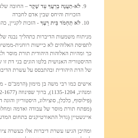
לֹא-תַעֲנֶה בְרֵעֲךָ עֵד שָׁקֶר
– החובה שלא 
הזכויות והיחס שבין אדם לחברה
לֹא תַחְמֹד בֵּית רֵעֶךָ
-
הזכות לקניין,
כהר
מניתוח משמעות הדיברות כתהליך נבנה של ת
לתפיסת האלוהים לא כיישות רוחנית-ממשית
כך ומהיות האלוהות היהודית תורת מוסר ול
ההיסטוריה האנושית בלטו הוגים בני דת זו
של הדת היהודית ובהתבסס על עשרת הדיבר
אישים כמו רבי משה בן מימוּן (הרמב"ם - 
איינשטיין (גדול התאורטיקנים בתחום המדע 1879-1955) 
ומהיכן הגיעו עשרת דיברות אלו כעשרה צי