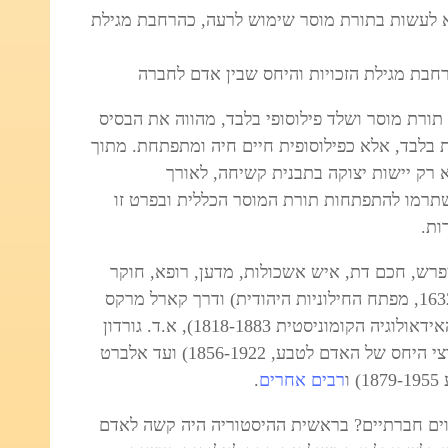
לעשות בתורת מוסר שימוש לרעה
, כהרחבת מגילת
חבת מגילת הזכויות והיחס שבין אדם לחברה
ורת מוסר ושלד פילוסופי בלבד, מהווה את הבסיס
 בלבד, אלא כפילוסופית חיים חיה ומתפתחת. מתוך
א רק יישות יצוקה בתבנית קשיחה, לאורך
 שתרמו להתפתחות תורת המוסר הכללית ובפרט זו
ות.
מפרש, חכם דת, איש אשכולות, מדען, רופא, חוקר
ומנהיג, 1135-1204), ברוך שפינוזה (1632-1677, מפתח החילוניות היהודית) ודרך קארל מרקס
(פילוסוף, כלכלן, סוציולוג, היסטוריון והוגה האידאולוגיה הקומוניסטית 1818-1883), א.ד. גורדון
(מפתח תורת מוסר של עבודה ואדמה ומחלוצי היחס של האדם לטבע, 1856-1922) ועד אלברט
ו
רבים אחרים
.
ווים חברתיים? בראשית ההיסטוריה היה קשה לאדם