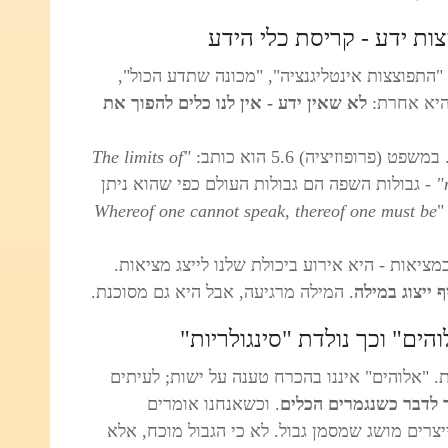
 "התפוצצות אינטליגנציה", "מכונה שתדע הכול",
היא אחרת:
לא שאין ידע - אין לנו כלים להפוך את
פרופוזיציה) 5.6 הוא כותב:
"The limits of
- גבולות השפה הם גבולות העולם כפי שהוא ניתן
Whereof one cannot speak, thereof one must be
מציאות - היא אירוע ביכולת שלנו לייצג מציאות.
 ייצוג
במילה
. המילה מרגיעה, אבל היא גם מסוכנת.
הים" וכך נולדת "סינגולריות"
. "אלוהים" איננו בהכרח טענה על ישות; לעיתים
 לדבר כשנגמרים הכלים
. ‎‎וכשאנחנו אומרים
יצרים מושג שמסמן גבול. לא כי הגבול מוכח, אלא