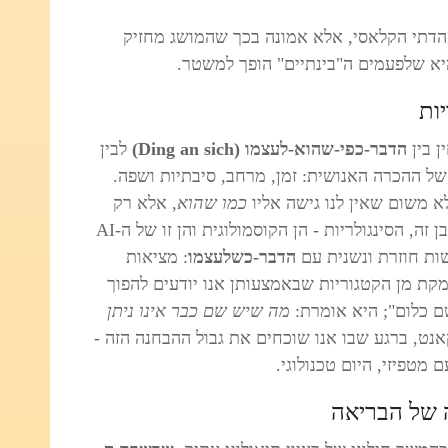
 הדתי הקלאסי, אלא אמונה בכך שהמושג מחזיק
יא שלפעמים ה"בינתיים" הופך למשטר.
ות
ן בין
הדבר-כפי-שהוא-לעצמו (Ding an sich)
לבין
ל ההכרה האנושית: זמן, מרחב, סיבתיות ושפה.
 משום שאין לנו גישה אליו
כמו שהוא
, אלא רק
כפי שהוא מתווך דרך כלי ההכרה שלנו. במובן זה, הסינגולריות - הן הקוסמולוגית והן זו של ה‑AI
שות חוזרת ונשנית עם
הדבר-כשלעצמו
: מציאות
קת מן הקטגוריות שבאמצעותן אנו יודעים להפוך
שם כלום"; היא אומרת:
מה שיש שם כבר אינו ניתן
אנט, ברגע שבו אנו שוכחים את גבול ההבחנה הזה -
מטפיזי, היום טכנולוגי.
 של הבריאה