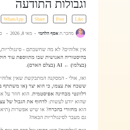
וגבולות התודעה
WhatsApp
Share
Post
Like
מחבר.ת
אסף הלחמי
מאי 8, 2026
כנ
אין אלוהים? לא מה שחשבתם - סינגולריות, AI וגבול היכולת לדע
בהיסטוריה האנושית שבו מתווספת עוד ח
(בצלמו) ← AI (בצלם האדם)
.
ואז, אולי - המסקנה המתבקשת שאין אלוהי
ששכח את עצמו, כי הוא יצר (או משתתף בי
רלוונטי מבחינה אפיסטמית
. הוא חוזר על או
שהוא יודע לעשות:
לדחוף את הגבול של עצ
הוא
מחזורי בהכרח
? או שיש אפשרות (תיאו
גם מעבר לסינגולריות הבאה?