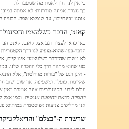
כי אין לנו דרך לאמת מה שמעבר לו. ‎‎
כך נוצרת אמונה מודרנית: לא אמונה במובן
אותנו "בינתיים", עד שנמצא שפה. הבעיה ה
קאנט, הדבר־כשלעצמו והסינגולרי
כאן כדאי לעצור רגע אצל קאנט. קאנט הבחי
הדבר-כפי-שהוא-מופיע לנו
דרך הקטגוריות ש
לא משום שה"דבר-כשלעצמו" אינו קיים, אלא
- אינן רגע של "בורות מוחלטת", אלא התנג
שקיימת, פועלת ומשפיעה, אך שוב ושוב חומ
עולם לידע. הסינגולריות אינה אומרת "אין 
להמרה מלאה לתופעה אנושית
. וכמו אצל ק
אנו מחליפים צניעות אפיסטמית במיתוס: פעם 
שרשרת ה-"בצלם" והדיאלקטיקה