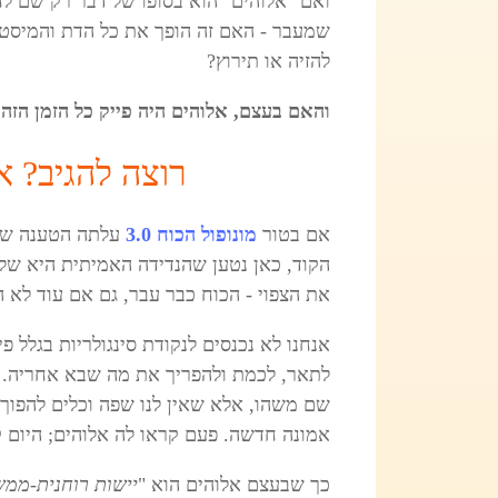
ואם "אלוהים" הוא בסופו של דבר רק שם ל
שמעבר - האם זה הופך את כל הדת והמיסטי
להזיה או תירוץ?
והאם בעצם, אלוהים היה פייק כל הזמן הזה? as GOD a fake, all this time
רוצה להגיב? 
אם בטור
מונופול הכוח 3.0
עלתה הטענה שה
הקוד, כאן נטען שהנדידה האמיתית היא של
את הצפוי - הכוח כבר עבר, גם אם עוד לא הו
אנחנו לא נכנסים לנקודת סינגולריות בגלל פ
לתאר, לכמת ולהפריך את מה שבא אחריה. כמ
אמונה חדשה. פעם קראו לה אלוהים; היום קור
כך שבעצם אלוהים הוא "
יישות רוחנית-ממ