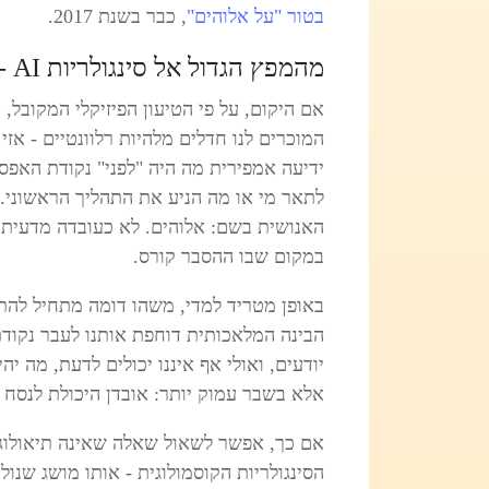
בטור "על אלוהים"
, כבר בשנת 2017.
מהמפץ הגדול אל סינגולריות AI - האם GOD was fake all this time?
אם היקום, על פי הטיעון הפיזיקלי המקובל, 
המוכרים לנו חדלים מלהיות רלוונטיים - אזי ז
ידיעה אמפירית מה היה "לפני" נקודת האפס, א
לתאר מי או מה הניע את התהליך הראשוני.
האנושית בשם: אלוהים. לא כעובדה מדעית
במקום שבו ההסבר קורס.
באופן מטריד למדי, משהו דומה מתחיל להת
הבינה המלאכותית דוחפת אותנו לעבר נקודת ק
יודעים, ואולי אף איננו יכולים לדעת, מה י
אלא בשבר עמוק יותר: אובדן היכולת לנסח 
אם כך, אפשר לשאול שאלה שאינה תיאולוגי
הסינגולריות הקוסמולוגית - אותו מושג שנ