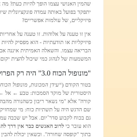
שהמין האנושי עצמו הופך להיות כעת? מה א
יתפקד בפועל באותה עמדה פונקציונלית שיוח
פיזיקליים, של עולמות אפשריים?
אין זו טענה על אלוהות. זו טענה על אחריות
פיזיקליות או תודעתיות - הוא מפסיק להיות 
הבריאה עצמו. והשאלה האמיתית איננה אם 
המשמעות של לנהוג כמי שיכול להצית יקום -
"מונופול הכוח 3.0" היה רק הפרולוג
בטור הקודם (
“עידן המכונות, מונופול הכוח 3.0, מאלוהים לאדם וכעת המכונה
היסטורית של מוקד הסמכות: טבע
←
אל
←
קורה" אלא "מי נשאר ריבון כשהנורה מהבה
שם הדגש היה על תשתיות כוח: מי שמחזיק ב
הוא עובר כי
לרוב האנשים כבר אין דרך להב
בתוך "קופסה שחורה". וכשאין יכולת להבין -