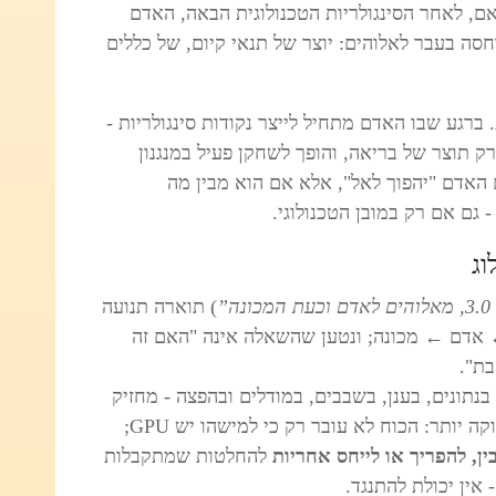
ם, לאחר הסינגולריות הטכנולוגית הבאה, האדם
סה בעבר לאלוהים: יוצר של תנאי קיום, של כללים
. ברגע שבו האדם מתחיל לייצר נקודות סינגולריות -
רק תוצר של בריאה, והופך לשחקן פעיל במנגנון
האדם "יהפוך לאל", אלא אם הוא מבין מה
 גם אם רק במובן הטכנולוגי.
”
) תוארה תנועה
אדם
←
מכונה; ונטען שהשאלה אינה "האם זה
בת".
נתונים, בענן, בשבבים, במודלים ובהפצה - מחזיק
גם בכוח לקבוע סדר־יום. אבל יש שכבה עמוקה יותר: הכוח לא עובר רק כי למישהו יש GPU;
ין, להפריך או לייחס אחריות
להחלטות שמתקבלות
 אין יכולת להתנגד.