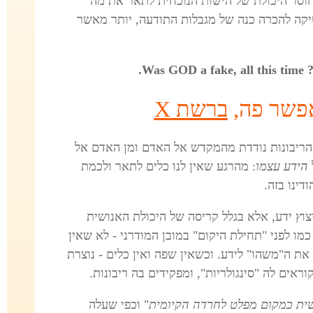
חוסר היכולת של הישות הנוכחית לתאר את מה
קה להכרה כנה של מגבלות התודעה, יותר מאשר
W.
אפשר פה,
ברשת X
ריבונות נודדת מהמקדש אל האדם ומן האדם אל
הידע עצמו
: מהרגע שאין לנו כלים לתאר ולכמת
דינו בזה.
יצוץ ידע, אלא בגלל קריסה של היכולת האנושית
ו לפני "תחילת היקום" במובן המודרני - לא שאין
שם משהו, אלא שאין לנו שפה וכלים להפוך את ה"משהו" לידע. ‎‎וכשאין שפה ואין כלים - נוצרת
אים לה "סינגולריות", ומפקידים בה ריבונות.
שית כמקום מפלט לחרדה הקיומית
" וכפי שעלה