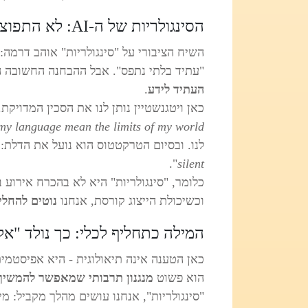
הסינגולריות של ה‑AI: לא התפוצצות ידע - קריסת כלי הידע
השיח הציבורי על "סינגולריות" אוהב דרמה:
"עתיד בלתי נתפס". אבל ההבחנה החשובה 
העתיד לידע
. ‎‎
כאן ויטגנשטיין נותן לנו את הסכין המדויקת. במשפט (
my language mean the limits of my world"
לנו. ‎ובסיום הטרקטטוס הוא נועל את הדלת: "
silent
כלומר, "סינגולריות" היא לא בהכרח אירוע ב
וכשיכולת הייצוג קורסת, אנחנו
נוטים להחליף
המילה כתחליף לכלי: כך נולד "אלו
כאן הטענה אינה תיאולוגית - היא אפיסטמית
הוא פשוט
מנגנון תרבותי שמאפשר להמשיך
"סינגולריות", אנחנו עושים מהלך מקביל: מי