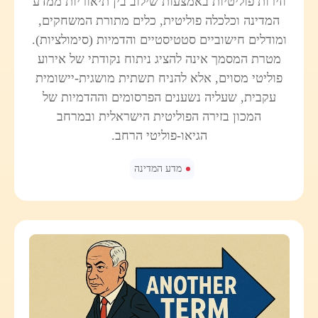
וזירות פוליטיות באמצעות שילוב בין תיאוריות ממדע
המדינה וכלכלה פוליטית, כלים מתורת המשחקים,
ומודלים חישוביים סטטיסטיים והדמיות (סימולציות).
מטרת המסמך אינה להציג ניתוח נקודתי של אירוע
פוליטי מסוים, אלא להניח תשתית מושגית-יישומית
עקבית, שעליה נשענים הפרסומים וההדמיות של
המכון בזירה הפוליטית הישראלית ובמרחב
הגיאו‑פוליטי הרחב.
מדע המדינה