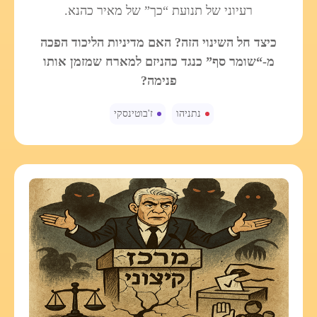
רעיוני של תנועת “כך” של מאיר כהנא.
כיצד חל השינוי הזה? האם מדיניות הליכוד הפכה
מ-“שומר סף” כנגד כהניזם למארח שמזמן אותו
פנימה?
נתניהו
ז'בוטינסקי