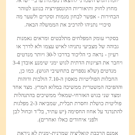
יוזמת הגוש השמרני להוצאת מפלגות ערביי ישראל
מחוץ לחוק ותיאוריות הקונספירציה בנוגע לטוהר
הבחירות - אפשר לבחון מגמות וסקרים ולשער מה
סיכויי נתניהו להרכיב את הממשלה הבאה.
בסקרי עומק המפלחים מתלבטים ומראים נאמנות
גבוהה של מצביעי נתניהו לאיש עצמו ולא לדרך או
רעיון - נראה כי הליכוד בדרכו ל-30 ויותר מנדטים
ויחבר את הציונות הדתית לגוש ימני שימנע אובדן 3-4
מנדטים (שלא נספרים בתחשיבי הגוש). כמו כן,
החבלות הפוליטיות מאסון ה-7.10 הולכות ודוהות
וההפיכה המשטרית ממשיכה במלוא המרץ. מצד אחד
ומצד שני בגוש האזרחי-שמאלי ממשיכים בהתנהלות
פוליטית כושלת וחסרת תכלית, שמביאה 2-3 מפלגות
להתנדנד על אחוז החסימה (יש עתיד, בל"ד וכחול לבן
ולפני איחודים כאלו ואחרים).
אמנם הרכבת קואליציה שמרנית-ימנית לא ניראת