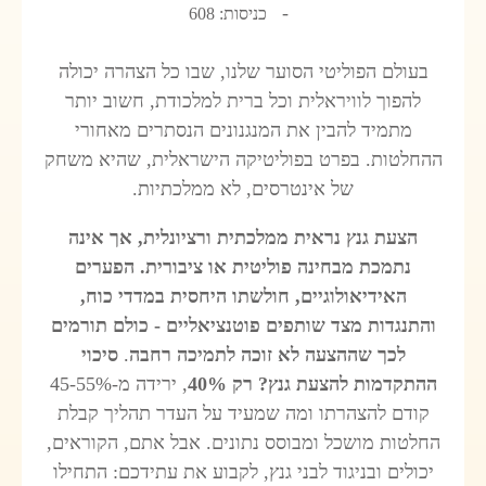
כניסות: 608
בעולם הפוליטי הסוער שלנו, שבו כל הצהרה יכולה
להפוך לוויראלית וכל ברית למלכודת, חשוב יותר
מתמיד להבין את המנגנונים הנסתרים מאחורי
ההחלטות. בפרט בפוליטיקה הישראלית, שהיא משחק
של אינטרסים, לא ממלכתיות.
הצעת גנץ נראית ממלכתית ורציונלית, אך אינה
נתמכת מבחינה פוליטית או ציבורית. הפערים
האידיאולוגיים, חולשתו היחסית במדדי כוח,
והתנגדות מצד שותפים פוטנציאליים - כולם תורמים
לכך שההצעה לא זוכה לתמיכה רחבה
.
סיכוי
ההתקדמות להצעת גנץ? רק 40%
, ירידה מ-45-55%
קודם להצהרתו ומה שמעיד על העדר תהליך קבלת
החלטות מושכל ומבוסס נתונים. אבל אתם, הקוראים,
יכולים ובניגוד לבני גנץ, לקבוע את עתידכם: התחילו