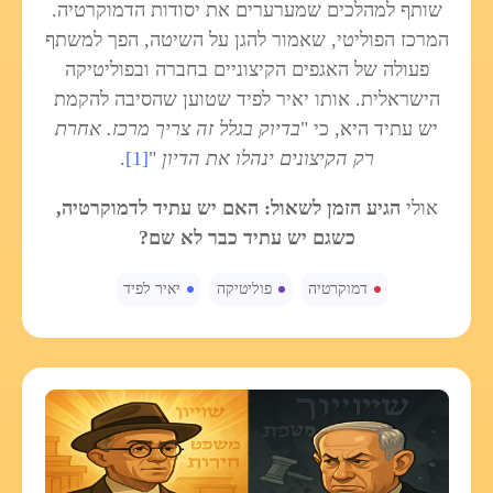
שותף למהלכים שמערערים את יסודות הדמוקרטיה.
המרכז הפוליטי, שאמור להגן על השיטה, הפך למשתף
פעולה של האגפים הקיצוניים בחברה ובפוליטיקה
הישראלית. אותו יאיר לפיד שטוען שהסיבה להקמת
יש עתיד היא, כי "
בדיוק בגלל זה צריך מרכז. אחרת
רק הקיצונים ינהלו את הדיון
"
[1]
.
אולי
הגיע הזמן לשאול: האם יש עתיד לדמוקרטיה,
כשגם יש עתיד כבר לא שם?
דמוקרטיה
פוליטיקה
יאיר לפיד