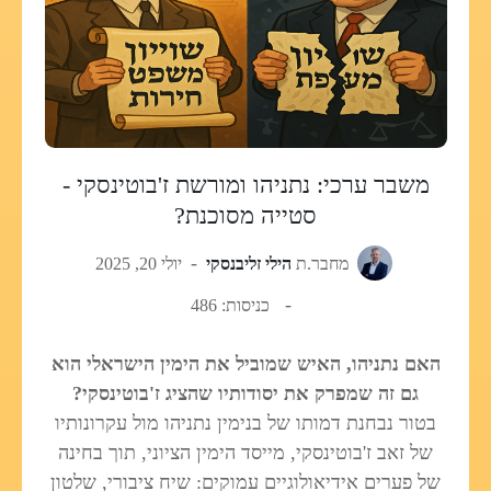
משבר ערכי: נתניהו ומורשת ז'בוטינסקי -
סטייה מסוכנת?
מחבר.ת
הילי זליבנסקי
יולי 20, 2025
כניסות: 486
האם נתניהו, האיש שמוביל את הימין הישראלי הוא
גם זה שמפרק את יסודותיו שהציג ז'בוטינסקי?
בטור נבחנת דמותו של בנימין נתניהו מול עקרונותיו
של זאב ז'בוטינסקי, מייסד הימין הציוני, תוך בחינה
של פערים אידיאולוגיים עמוקים: שיח ציבורי, שלטון