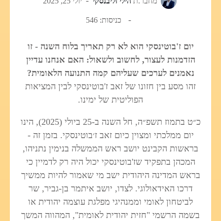
מחבר.ת
הילי זליבנסקי
יולי 25, 2025
כניסות: 546
יום ז'בוטינסקי הוא לא רק תאריך בלוח השנה - זו
הזדמנות לעצור, לחשוב ולשאול: האם אנחנו עדיין
נאמנים לערכים שעליהם קמה התנועה הלאומית?
זהו מסע בין חזונו של זאב ז'בוטינסקי לבין המציאות
הפוליטית של ימינו.
כ״ט בתמוז תשפ״ה, חל השנה ב-25 ביולי (2025), הינו
יום ממלכתי ומצוין כיום זאב ז׳בוטינסקי. בזמן זה -
בראשות הקבינט יושב ראש הממשלה בנימין נתניהו,
המכהן בתפקיד שז'בוטינסקי יכול היה רק לדמיין כי
בראש המדינה היהודית ישב מי שאמור להיות ממשיך
דרכו האידאולוגי. לצדו, יושב איתמר בן-גביר, שר
לביטחון לאומי וממנהיגי מפלגת עוצמה יהודית או
בשמה הרשמי "חזית יהודית לאומית", המהווה המשך