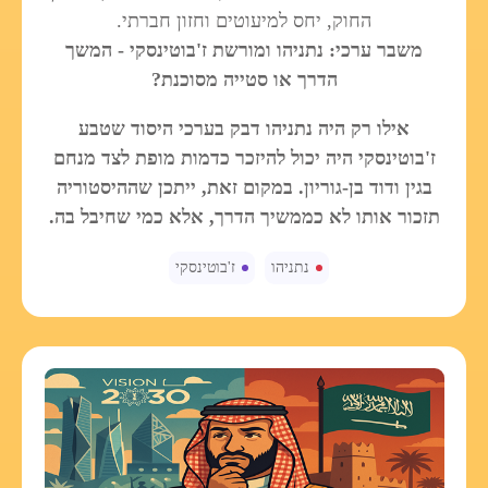
החוק, יחס למיעוטים וחזון חברתי.
משבר ערכי: נתניהו ומורשת ז'בוטינסקי - המשך
הדרך או סטייה מסוכנת?
אילו רק היה נתניהו דבק בערכי היסוד שטבע
ז'בוטינסקי היה יכול להיזכר כדמות מופת לצד מנחם
בגין ודוד בן-גוריון. במקום זאת, ייתכן שההיסטוריה
תזכור אותו לא כממשיך הדרך, אלא כמי שחיבל בה.
נתניהו
ז'בוטינסקי