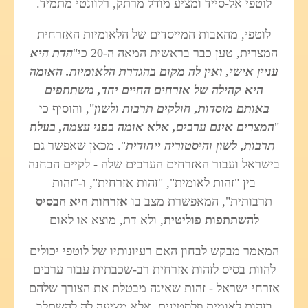
לוטפי אל-סייד ומציע מודל מרתק, רלוונטי מתמיד.
לוטפי, מהאבות המייסדים של הלאומיות האזרחית
המצרית, טען כבר בראשית המאה ה-20 כי"
הדת היא
עניין אישי, ואין לה מקום בהגדרת הלאומיות. האומה
היא קהילה של אזרחים החיים יחד, משתתפים
באותם מוסדות, חולקים תרבות ולשון
", והוסיף כי
"
המצרים אינם ערבים, אלא אומה בפני עצמה, בעלת
תרבות, לשון והיסטוריה ייחודית
". מכאן שאפשר גם
בישראל ועבור האזרחים הערבים שלה - לקיים הבחנה
בין "זהות לאומית", "זהות אזרחית", ו-"זהות
תרבותית", המאפשרת מצב בו
אזרחות היא הבסיס
להשתתפות פוליטית
, ולא דת, מוצא או לאום
המאמר מבקש לבחון האם רעיונותיו של לוטפי יכולים
להוות בסיס לזהות אזרחית רב-שכבתית עבור ערבים
אזרחי ישראל - זהות שאינה מבטלת את הצורך שלהם
בזהות לאומית פלסטינית, אלא מציעה לה להשתלב