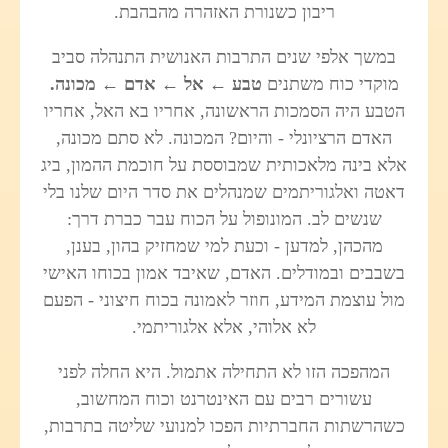
ריבון כשנורת האזהרה מהבהבת.
במשך אלפי שנים התרבות האנושית התנהלה סביב
מוקדי כוח משתנים
טבע ← אל ← אדם ← מכונה.
הטבע היה הסמכות הראשונה, אחריו בא האל, אחריו
האדם הרציונלי - והיום? המכונה. לא סתם מכונה,
אלא בינה מלאכותית שמבוססת על חוכמת ההמון, ביג
דאטה ואלגוריתמים שמנהלים את סדר היום שלנו בלי
שנשים לב. המונופול על הכוח עבר כברת דרך:
מהכהן, למדען - וכעת למי שמחזיק בהון, בענן,
בשבבים ובמודלים. האדם, שאיבד אמון בכוחו האישי
מול עוצמת המידע, חוזר לאמונה בכוח חיצוני - הפעם
לא אלוהי, אלא אלגוריתמי.
המהפכה הזו לא התחילה אתמול. היא החלה לפני
עשורים רבים עם האינטרנט וכוח המחשוב,
כשהרשתות החברתיות הפכו למנועי שליטה בתרבות,