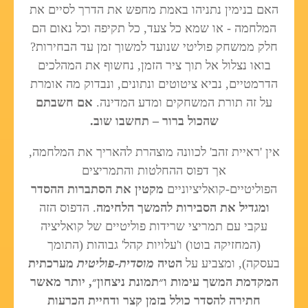
האם בנימין נתניהו באמת מחפש את הדרך לסיים את
המלחמה - או שמא כל צעד, כל תקיפה וכל נאום הם
חלק ממשחק פוליטי שנועד למשוך זמן עד הבחירות?
בואו נצלול אל תוך ציר הזמן, נחשוף את המהלכים
הדרמטיים, נביא ציטוטים ונתונים, ונבדוק מה אומרת
על זה תורת המשחקים ומדע המדינה.
אם חשבתם
שהכול ברור – תחשבו שוב.
אין 'ראיית זהב' לכוונה מוצהרת להאריך את המלחמה,
אך דפוס ההחלטות והתמריצים
הפוליטיים‑קואליציוניים
מקטין את הסתברות ההסדר
ומגדיל את הסבירות להמשך הלחימה
. הדפוס הזה
עקבי עם תמריצי שרידות פוליטיים של קואליציה
(המחזיקה בוטו) ו'עלויות קהל' גבוהות (התומך
בעסקה), ומצביע על
הטיה
מוסדית‑פוליטית
מערכתית
המקדמת המשך עימות ו״תמונת ניצחון״, יותר מאשר
חתירה להסדר כולל בזמן קצר ודחיית הכרעות