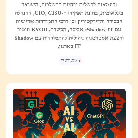
ודוגמאות לכשלים ובחינת ההשלכות, השוואה
בינלאומית, בחינת תפקידי ה-CIO, CISO, ההנהלה
הבכירה והדירקטוריון וכן דרכי התמודדות ארגוניות
עם Shadow IT: אכיפה, הכשרה, BYOD וניטור
והצעת אסטרטגיה ניהולית להתמודדות עם Shadow
IT בארגון.
טכנולוגיה