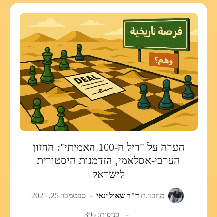
הערה על "דיל ה-100 האמיתי": החזון
הערבי-אסלאמי, הזדמנות היסטורית
לישראל
מחבר.ת
ד"ר שאול ינאי
ספטמבר 25, 2025
כניסות: 396