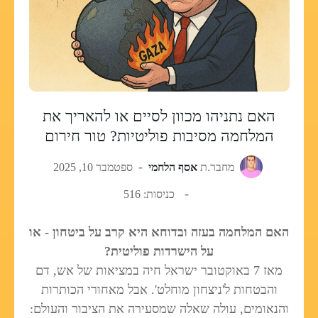
האם נתניהו מכוון לסיים או להאריך את
המלחמה מסיבות פוליטיות? טור חירום
מחבר.ת
אסף הלחמי
ספטמבר 10, 2025
כניסות: 516
האם המלחמה בעזה ובדוחא היא קרב על ביטחון - או
על הישרדות פוליטית?
מאז 7 באוקטובר ישראל חיה במציאות של אש, דם
והבטחות ל'ניצחון מוחלט'. אבל מאחורי הכותרות
והנאומים, עולה שאלה שמסעירה את הציבור והעולם: