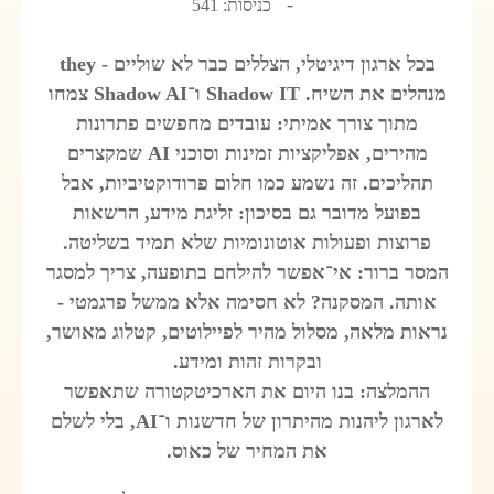
כניסות: 541
בכל ארגון דיגיטלי, הצללים כבר לא שוליים - they
מנהלים את השיח. Shadow IT ו־Shadow AI צמחו
מתוך צורך אמיתי: עובדים מחפשים פתרונות
מהירים, אפליקציות זמינות וסוכני AI שמקצרים
תהליכים. זה נשמע כמו חלום פרודוקטיביות, אבל
בפועל מדובר גם בסיכון: זליגת מידע, הרשאות
פרוצות ופעולות אוטונומיות שלא תמיד בשליטה.
המסר ברור: אי־אפשר להילחם בתופעה, צריך למסגר
אותה. המסקנה? לא חסימה אלא ממשל פרגמטי -
נראות מלאה, מסלול מהיר לפיילוטים, קטלוג מאושר,
ובקרות זהות ומידע.
ההמלצה: בנו היום את הארכיטקטורה שתאפשר
לארגון ליהנות מהיתרון של חדשנות ו־AI, בלי לשלם
את המחיר של כאוס.