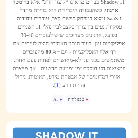
Shadow IT כבר מזמן אינו “קיצון חריג” אלא
ברומטר
ארגוני
: כשהעבודה היברידית היא ברירת מחדל
ו‑SaaS נמצא במרחק רישום קצר, עובדים ויחידות
עסקיות נעים בין צורך בקצב לבין נהלי IT רשמיים.
בפועל, ארגונים מעריכים שיש לעובדים 30-40
אפליקציות ענן, בעוד הנתון האמיתי חוצה לעיתים את
רף
אלף
האפליקציות - וגם
~80% מהעובדים
משתמשים בכלי ענן לא‑מאושרים לפחות פעם אחת.
המציאות הזו חוסכת זמן ומניעה חדשנות - אך מייצרת
“אזורי דמדומים” של אבטחת מידע, תאימות, ניהול
זהויות וידע [
1
].
טכנולוגיה
AI