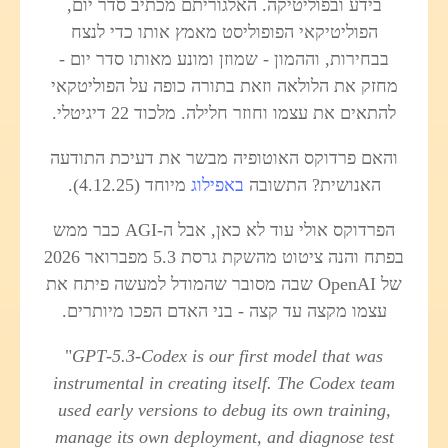
בידע ובפוליטיקה. האלגוריתם מכתיב סדר יום,
הפוליטיקאי הפופוליסט מאמץ אותו כדי לנצח
בבחירות, וההמון - שמוזן ומונע מאותו סדר יום -
מחזק את הלולאה וזאת בתורה כופה על הפוליטקאי
להתאים את עצמו וחוזר חלילה. מלכוד 22 דיגיטלי.
והאם פרדוקס האוטופיה מבשר את דעיכת התודעה
האנושית? התשובה
באפילוג
מיוחד (4.12.25).
הפרדוקס אולי עוד לא כאן, אבל ה-AGI כבר ממש
בפתח והנה ציטוט מהשקת גרסת 5.3 מפברואר 2026
של OpenAI שבה מסובר שהמודל למעשה פיתח את
עצמו מקצה עד קצה - בני האדם הפכו מיותרים.
"
GPT‑5.3‑Codex is our first model that was
instrumental in creating itself. The Codex team
used early versions to debug its own training,
manage its own deployment, and diagnose test