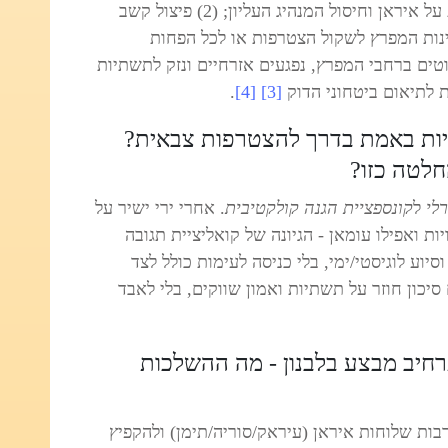
אפקטים: (1) ענישה מיידית לאחר התקיפות על איראן וחיסול המנהיג העליון; (2) פיצול קשב
 זירות; (3) לחץ על מדינות המפרץ לשקול הצטרפות או לכל הפחות
רוטים ברחבי המפרץ, נפגעים אזרחיים ונזק לתשתיות
.
[4]
[3]
יות באמת בדרך להצטרפות צבאית?
לטה כזו?
רלי
ל
קונספציית הגנה קולקטיבית
. אחרי ירי ישיר על
יות ואפילו עומאן - הגיונה של קואליציית תגובה
סיוע לוגיסטי/ימי, בלי כניסה לעימות כולל לצד
מקס (Mini-Max): מקטינים סיכון חוזר על תשתיות ואמון שווקים, בלי לאבד
חיב מבצע בלבנון - מה ההשלכות
בות שלוחות איראן (עיראק/סוריה/תימן) ולהקפיץ