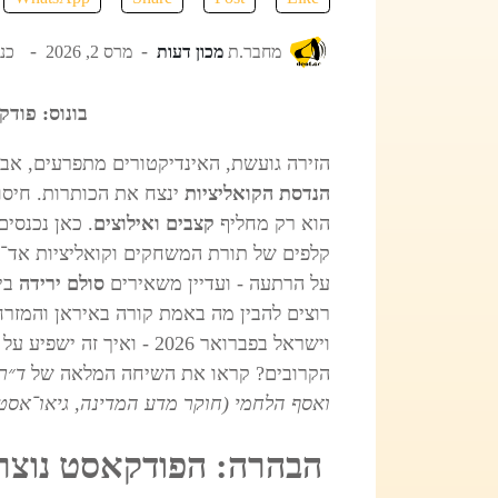
מחבר.ת
מכון דעות
מרס 2, 2026
כניס
בונוס: פודק
הזירה גועשת, האינדיקטורים מתפרעים, אב
הנדסת הקואליציות
ינצח את הכותרות. חיסו
הוא רק מחליף
קצבים ואילוצים
. כאן נכנסי
קלפים של תורת המשחקים וקואליציות אד־ה
על הרתעה - ועדיין משאירים
סולם ירידה
ביד
רוצים להבין מה באמת קורה באיראן והמזר
וישראל בפברואר 2026 - ואי
הקרובים? קראו את השיחה המלאה של
ד״ר
ואסף הלחמי (חוקר מדע המדינה, גיאו־אסט
הבהרה: הפודקאסט נוצר ע"י סוכן Ai 