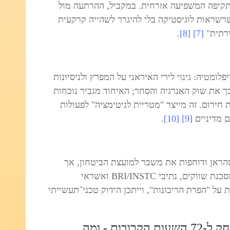
תקיפה המשפיעה אזרחית. במקביל, ההרתעה מול
רשראות לוגיסטיקה בלי להיגרר לשהייה קרקעית
רתית"
[7]
[8]
.
ומטיה: גינוי לירי האיראני על המפרץ ולניסיונות
את שוק האנרגיה והסחר; האיחוד מגביר נוכחות
 חירום. זה מייצר "מטריית לגיטימציה" לפעולות
ם מדיניים
[9]
[10]
.
לטהראן ודוחפות את משבר למועצת הביטחון, אך
יעדיפו להימנע ממעורבות צבאית ישירה שמסכנת שווקים, נתיבי BRI/INSTC ואשראי
 על "הפרת הריבונות", וייתכן הידוק טכני־תעשייתי
ד"ר ינאי ← הלחמי: מה לוח המשחק ל‑72 השעות הקרובות - ומה