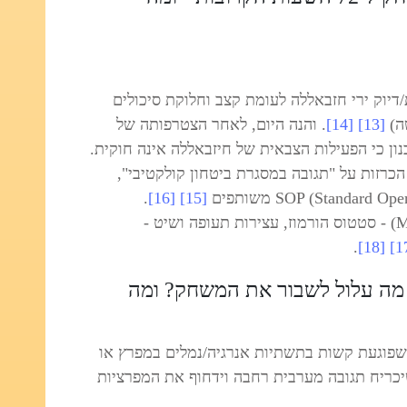
Lebanon tem) - תדירות/דיוק ירי חזבאללה לעומת קצב וחלוקת סיכולים
שה)
[13]
[14]
. והנה היום, לאחר הצטרפותה של
ון כי הפעילות הצבאית של חיזבאללה אינה חוקית.
מדינות המפרץ (GCC posture) - הכרזות על "תגובה במסגרת ביטחון קולקטיבי",
.
[16]
[15]
עורקי תעופה ושיט (Maritime/Aviation) - סטטוס הורמוז, עצירות תעופה ושיט -
.
[18]
: מה עלול לשבור את המשחק? ומה
 שפוגעת קשות בתשתיות אנרגיה/נמלים במפרץ או
יכריח תגובה מערבית רחבה וידחוף את המפרציות