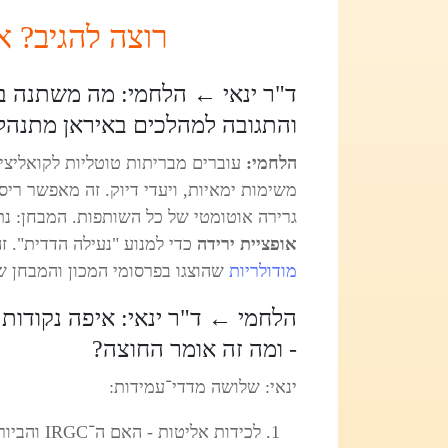
רוצה להגיב? 
ד"ר ינאי
←
הלחמי: מה משתנה ב
והתגובה למהלכים באיראן מתנהל
הלחמי:
עוברים מבריתות טוטליות לקואליצי
גרירה אוטומטי של כל השותפות. המבחן: נתי
אופציית ירידה
כדי למנוע "נעילה הדדית". ז
מודולריות
שהוצגו בפרסומי המכון והמבחן שתעמ
הלחמי
←
ד"ר ינאי: איפה נקודות
- ומה זה אומר החוצה?
ינאי: שלושה מדדי־עמידות:
לכידות אלי