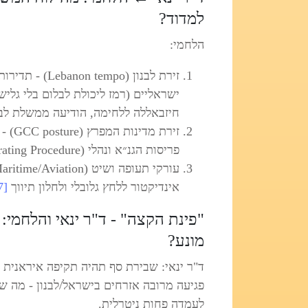
למדוד?
הלחמי:
זירת לבנון (po
ישראליים (רמז ליכולת לבלום בלי גלי
חיזבאללה ללחימה, הודיעה ממשלת לבנ
זירת 
פריסות הגנ״א ונהלי SOP (Standard Operating Procedure) משותפים
אינדיקטור ללחץ גלובלי ולחלון תיווך
[17]
"פינת הקצה" - ד"ר ינאי והלחמי
מונע?
ד"ר ינאי: שבירת סף תהיה תקיפה איראנית
פגיעה מרובה אזרחים בישראל/לבנון - מה ש
לעמדה פחות ניטרלית.