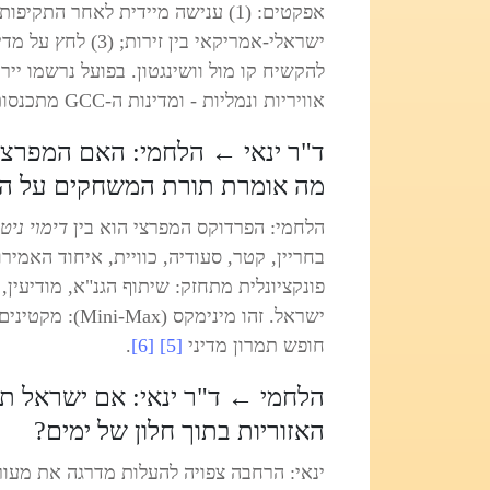
ישראלי‑אמריקאי בין
להקשיח קו מול וושינגטון. בפועל נרשמו יי
אוויריות ונמליות - ומדינות ה‑GCC מתכנסות לתיאום ביטחוני הדוק
ד"ר ינאי ← הלחמי: האם המפרצ
מה אומרת תורת המשחקים על הח
הלחמי: הפרדוקס המפרצי הוא בין
דימוי ניט
בחריין, קטר, סעודיה, כוויית, איחוד האמירו
פונקציונלית מתחזק: שיתוף הגנ"א, מודיעין, ו
ישראל. זהו מיני
חופש תמרון מדיני
[5]
[6]
.
הלחמי ← ד"ר ינאי: אם ישראל תר
האזוריות בתוך חלון של ימים?
ינאי: הרחבה צפויה להעלות מדרגה את מעור