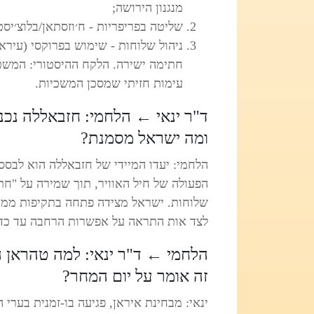
מנגנון הירושה;
שליטה בפריפריות - ח׳וזסתאן/בלוצ׳יסט
ניהול שלוחות - שימוש בפרוקסי (עיראק
חתימה ישירה. הלקח ההיסטורי: המשטר
עימות חזיתי שמסכן המשכיות.
ד"ר ינאי ← הלחמי: חזבאללה נכנ
ומה ישראל מסמנת?
הלחמי: יעדו המיידי של חזבאללה הוא לבסס
הפעולה של חיל האוויר, תוך שמירה על "ח
שלוחות. ישראל מצידה פתחה בתקיפות ממוקד
לצד אות התראה על אפשרות הרחבה עד כדי
הלחמי ← ד"ר ינאי: למה טהראן ה
זה אומר על יום המחר?
ינאי: מבחינת איראן, פגיעה בו‑זמנית בער