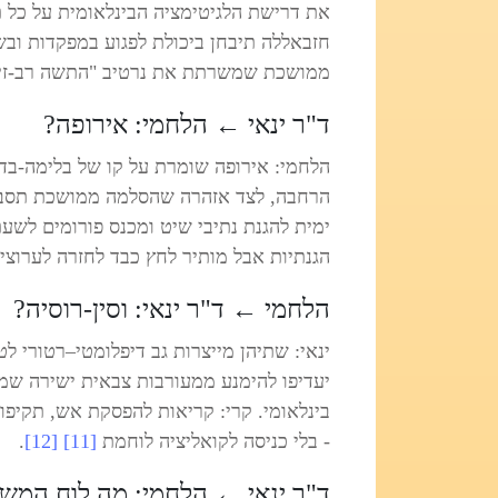
את דרישת הלגיטימציה הבינלאומית על כל 
חזבאללה תיבחן ביכולת לפגוע במפקדות ובש
ממושכת שמשרתת את נרטיב "התשה רב‑זי
ד"ר ינאי ← הלחמי: אירופה?
הלחמי: אירופה שומרת על קו של בלימה‑בדיפל
הרחבה, לצד אזהרה שהסלמה ממושכת תסבך 
ימית להגנת נתיבי שיט ומכנס פורומים לשעת
הגנתיות אבל מותיר לחץ כבד לחזרה לערוצי
הלחמי ← ד"ר ינאי: וסין-רוסיה?
ינאי: שתיהן מייצרות גב דיפלומטי–רטורי 
בינלאומי. קרי: קריאות להפסקת אש, תקיפות
- בלי כניסה לקואליציה לוחמת
[11]
[12]
.