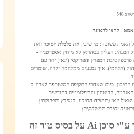
ות: 548
אסט - לחצו להאזנה
ל האמת פשוטה: מי שיבין את
כלכלת הסיכון
ואת
ל המנהיג העליון בטהראן לא מוחק אסטרטגיה -
ם פרספקטיבת המפרץ והפרוקסי (ינאי) יחד עם
וק (הלחמי): איך נמנעים ממלחמה יקרה, שומרים
.
ח התיכון, ביום שאחרי התקיפה המשותפת לארה"ב
ך זה ישפיע על האנרגיה, הביטחון והדיפלומטיה בחודשים
 שאול ינאי (המזרח התיכון, המפרץ והפרוקסי)
רטגיה ותורת המשחקים).
על בסיס טור זה