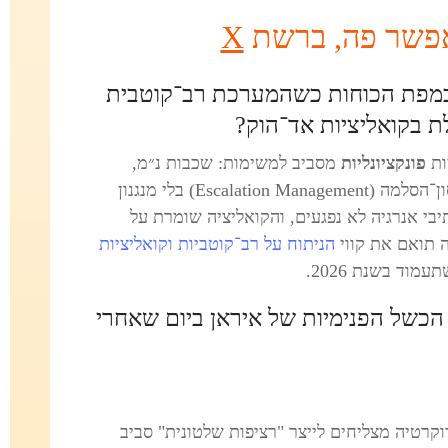
אפשר פה,
ברשת
X
מפת הכוחות כשהמערכת רב־קוטבית
ת בקואליציות אד־הוק?
ות
פונקציונליות
מסביב למשימות: שכבות נ״מ,
משימות ימאיות, ויעדי דיוק. זה מאפשר ריסון־הסלמה (Escalation Management) בלי מנגנון
בי אנרגיה לא נפגעים, והקואליציה שומרת על
ה תואם את קווי
הניתוח על רב־קוטביות וקואליציות
וד בשנת 2026.
 הכשל הפנימיות של איראן ביום שאחרי
טות - האם ה־IRGC והביורוקרטיה מצליחים לייצר "רציפות שלטונית" סביב