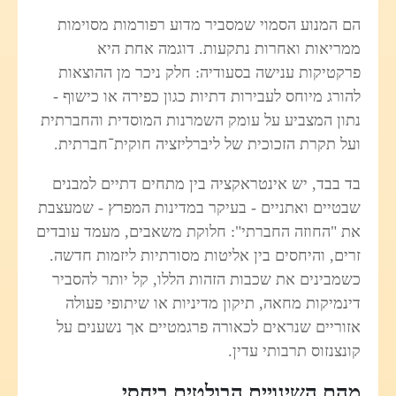
הם המנוע הסמוי שמסביר מדוע רפורמות מסוימות
ממריאות ואחרות נתקעות. דוגמה אחת היא
פרקטיקות ענישה בסעודיה: חלק ניכר מן ההוצאות
להורג מיוחס לעבירות דתיות כגון כפירה או כישוף -
נתון המצביע על עומק השמרנות המוסדית והחברתית
ועל תקרת הזכוכית של ליברליזציה חוקית־חברתית.
בד בבד, יש אינטראקציה בין מתחים דתיים למבנים
שבטיים ואתניים - בעיקר במדינות המפרץ - שמעצבת
את "החוזה החברתי": חלוקת משאבים, מעמד עובדים
זרים, והיחסים בין אליטות מסורתיות ליזמות חדשה.
כשמבינים את שכבות הזהות הללו, קל יותר להסביר
דינמיקות מחאה, תיקון מדיניות או שיתופי פעולה
אזוריים שנראים לכאורה פרגמטיים אך נשענים על
קונצנזוס תרבותי עדין.
מהם השינויים הבולטים ביחסי