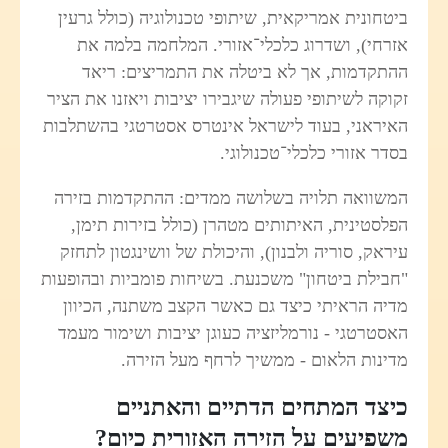
ביטחונית אמריקאית, שיתופי טכנולוגיה (כולל גרעין
אזרחי), ושדרוג כלכלי־אזורי. המלחמה בלמה את
ההתקדמות, אך לא ביטלה את התמריצים: ריאד
זקוקה לשיתופי פעולה שיגבירו יציבות ויאזנו את הציר
האיראני, בעוד לישראל אינטרס אסטרטגי בהשתלבות
בסדר אזורי כלכלי־טכנולוגי.
המשוואה תלויה בשלושה ממדים: ההתקדמות בזירה
הפלסטינית, האיתותים מטהרן (כולל בזירות תימן,
עיראק, סוריה ולבנון), והיכולת של וושינגטון לתחזק
"חבילת ביטחון" משכנעת. בשיחות פומביות ובהופעות
מדיה הראיתי כיצד גם כאשר הקצב משתנה, הכיוון
האסטרטגי - נורמליזציה כעוגן יציבות ושימור מעמד
מדינות הלאום - ממשיך לרחף מעל הזירה.
כיצד המתחים הדתיים והאתניים
משפיעים על הזירה האזורית כיום?