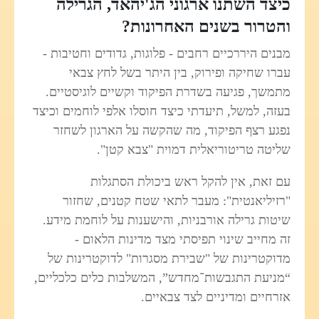
כיצד השתנו ארגוני הג'יהאד, הגרילה
והטרור בשנים האחרונות?
מבנים היררכיים רחבים - פלוגות, גדודים וחטיבות -
עברו שחיקה ופירוק, בין היתר בשל לחץ צבאי
מתמשך, פגיעה בשדרת הפיקוד וקשיים לוגיסטיים.
בעזה, למשל, תיעדתי כיצד חוסלו אלפי לוחמים וכיצד
נפגע רצף הפיקוד, מה שהקשה על הארגון לשחזר
שליטה טריטוריאלית דמוית "צבא קטן".
עם זאת, אין להקל ראש ביכולת הסתגלות
"רזיליאנטית": מעבר לתאי שטח קטנים, שחזור
שיטות גרילה אורבניות, והישענות על לוחמת מידע.
זה מחייב שינוי תפיסתי מצד מדינות הלאום -
מדוקטרינות של "שבירת מסגרות" לדוקטרינות של
“מניעת התגבשות־מחדש”, המשלבות כלים כלכליים,
אזרחיים ומדיניים לצד צבאיים.