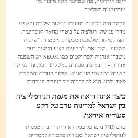
ליבה היררכית, מה שמייצר מתח מובנה בין
מודרניזציה לשליטה.
המתח הזה נוכח גם בסוגיות רגישות של דת ומשפט:
מדדי ענישה, רגולציה על ביטויי מחאה ואופוזיציה,
והפרקטיקות שלטענת מבקרים משמרות "יציבות
קשיחה". לצד זאת, למדיניות הצנע הזמנית בעת
משברי אנרגיה ולפרויקטים כמו NEOM יש השפעה
אזורית - הן במיצוב סעודיה כמשקיעת־על, והן כמוקד
משיכה למשאבי הון ואנוש. שילוב הגזרים והמקלים,
לטוב ולרע, הוא לב ההבנה של סעודיה הנוכחית.
כיצד אתה רואה את מגמת הנורמליזציה
בין ישראל למדינות ערב על רקע
סעודיה-איראן?
טרם 7/10 נרמז על עסקה אזורית רחבה: מסגרת
לנורמליזציה ישראל–סעודיה בתמורה למטרייה