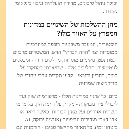
יכולת ניהול סיכונים, מדידה תועלתית וגיבוי בינלאומי
נקודתי.
מהן ההשלכות של השינויים במדינות
המפרץ על האזור כולו?
היסטורית, המעבר משבטיות רופפת למונרכיות
ממוסדות יצר "חוזה חברתי" חדש: המשטרים מרכזים
רנטת נפט, מקימים מוסדות, מחלקים רווחה ומבססים
לגיטימציה. תהליכים אלה - שתיארתי במחקרי על
כווית, בחריין ודובאי - קבעו תקדים ערבי ייחודי של
מודרניזציה שמרנית.
כיום, כל שינוי במדינות הללו - מרפורמות שוק ועד
ליברליזציה מבוקרת - מקרין על זרימת הון, על מיזמי
תשתית אזוריים ועל מאזן הכוחות. כאשר ריאד או
אבו־דאבי מגדירות עדיפויות (אנרגיה ירוקה, AI,
ביטחון ימי), כל האזור מתיישר סביבן - הזדמנות וגם