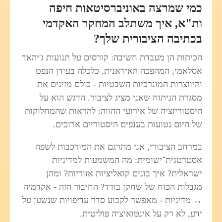
כמי שמרצה באוניברסיטאות חיפה
ות"א, איך משתלב המחקר האקדמי
בכתיבה הציבורית שלך?
הכיתות הן מעבדת חשיבה: קורסים על תנועות ג'יהאד
אסלאמי, המהפכה האיראנית, כלכלה בעידן הנפט
והיווצרות המונרכיות השבטיות - כולם מזינים את
מסגרת הניתוח שאני מציג לציבור. הדגש הוא על
היסטוריזציה של אירועי ההווה: להראות שהמחלוקות
של היום נטועות בענפים היסטוריים ארוכים.
במרחב הציבורי, אני מתרגם את המורכבות לשפה
אסטרטגית־ישומית: מה המשמעות למדיניות
ישראלית? איך בונים קואליציות אזוריות? ומהן
מגבלות הכוח של שחקן בודד? החיבור הזה - אקדמיה
↔ מדיניות - מאפשר לקבוע סדר עדיפויות שנשען על
ידע, לא רק על אינטואיציה פוליטית.