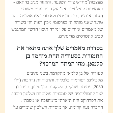
מעצבות־מחדש צירי השפעה, והאזור מגיב בהתאם -
באמצעות קואליציות אד־הוק סביב עניין משותף
(סחר, אנרגיה, ביטחון ימי) ולא סביב אידאולוגיה. זהו
טרנד שאני מזהה הן בפרסומי מכון דעות והן בשורה
של מאמרים אזוריים על “מזרח תיכון חדש” המתגבש
סביב אינטרסים מדינתיים.
בסדרת מאמרים שלך אתה מתאר את
התמורות בסעודיה תחת מוחמד בן
סלמאן. מהו המתח המרכזי?
סעודיה של בן סלמאן מתקדמת בשני נתיבים
מקבילים: רפורמות כלכליות ותרבותיות נרחבות (ויז'ן
2030, פתיחת שווקים, השקעות הון־סיכון, תיירות)
לצד קונסולידציה של סמכויות פוליטיות ושלטון ריכוזי.
את הפרדוקס הזה תיארתי כ"מהפכה או מסכה":
החברה נעה קדימה, אך מוסדות השלטון שומרים על