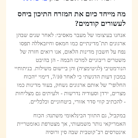
מה מייחד כיום את המזרח התיכון ביחס
לעשורים קודמים?
אנחנו בעיצומו של מעבר מאסיבי: לאחר שנים שבהן
ארגונים תת־מדינתיים כמו חמאס וחיזבאללה תפסו
נפח על חשבון מדינות הלאום, אנו רואים חזרה של
משטרים ריבוניים למרכז הבמה - הן בהיבט
הנורמטיבי (לגיטימציה) והן ביישום משילות. בניתוחיי
במכון דעות הדגשתי כי לאחר 7/10, דימוי “הכוח
החלופי” של אותם ארגונים נשחק, בעוד מדינות כמו
מצרים, ירדן וסעודיה נדרשות - ולעיתים גם מצליחות
- להכתיב קווי סדר אזורי, ביטחוניים וכלכליים.
במקביל, גם התווך הבינלאומי משתנה: הכוח
האמריקאי נותר משמעותי, אך מצטרפת גאומטריית
אינטרסים רב־קוטבית שבה סין ורוסיה