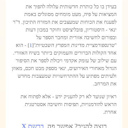
בעידן בו כל כותרת חדשותית עלולה להפוך את
המציאות על פיה, מעט מומחים מסוגלים באמת
לפענח את הכוחות שמעצבים את המזרח התיכון. ד"ר
ינאי - היסטוריון, פובליציסט וחוקר במכון דעות
ובפורום לחשיבה אזורית ומחבר הספר על
"
טרנספורמציית מדינות המפרץ השבטיות
"[
1
] - הוא
אחד הקולות הברורים והעמוקים ביותר בשיח האזורי.
עם שילוב של עומק אקדמי ויכולת לספר את הסיפור
הגדול מאחורי האירועים, ינאי מספק מבט חכם, מאוזן
ולעיתים מפתיע על ההתרחשויות שמעצבות מחדש
את המרחב.
ראיון שנועד לא רק להעניק ידע - אלא לפתוח את
הראש להזדמנויות, תפיסות וחשיבה אסטרטגית
אחרת.
רוצה להגיב? אפשר פה,
ברשת X