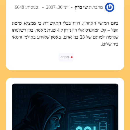
מחבר.ת
שי ברק
יוני 30, 2007
כניסות: 6648
ביום חמישי האחרון, דווח בכלי התקשורת כי ממציא שיטת
הפל – קל, המהנדס אלי רון נידון ל 4 שנות מאסר, בגין רשלנותו
שגרמה למותם של 23 בני אדם, באסון שאירע באולמי ורסאי
בירושלים.
חברה