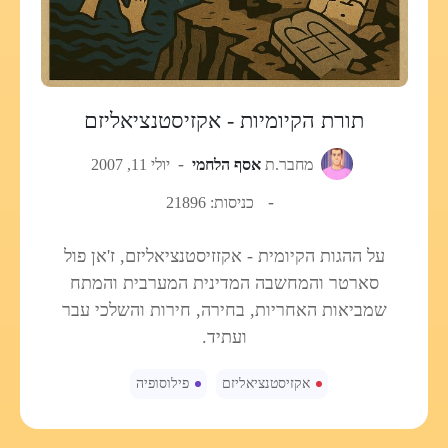
תורת הקיומיות - אקזיסטנציאליזם
מחבר.ת
אסף הלחמי
יולי 11, 2007
כניסות: 21896
על ההגות הקיומית - אקזזיסטנציאליזם, ז'אן פול
סארטר והמחשבה המדינית המערבית והמתח
שמביאות האחריות, בחירה, חירות והשלכי עבר
ועתיד.
אקזיסטנציאליזם
פילוסופיה