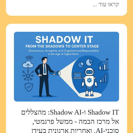
קראו עוד ...
Shadow IT ו‑Shadow AI: מהצללים
אל מרכז הבמה - ממשל פרגמטי,
סוכני‑AI, ואחריות ארגונית בעידן