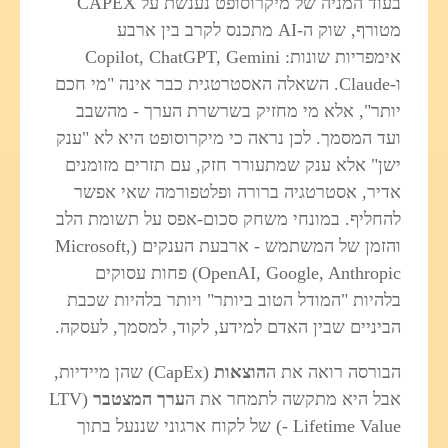
בעוד המניה של מיקרוסופט נענשת על CAPEX
מטורף, שוק ה‑AI מתכנס לקרב בין ארבע
אימפריות שונות: Copilot, ChatGPT, Gemini
ו‑Claude. השאלה האסטרטגית כבר אינה "מי חכם
יותר", אלא מי מחזיק בשרשרת הערך - מהשבב
ועד המסמך. לכן נראה כי מיקרוסופט היא לא "ענק
ישן" אלא ענק שמתעורר חזק, עם תזרים מזומנים
אדיר, אסטרטגיה ברורה ופלטפורמה שאי אפשר
להחליף. במונחי משחק סכום‑אפס על תשומת הלב
והזמן של המשתמש - ארבעת הענקים (Microsoft,
OpenAI, Google, Anthropic) פחות עסוקים
בלהיות "המודל הטוב ביותר" ויותר בלהיות שכבת
הביניים שבין האדם למידע, לקוד, למסמך, לעסקה.
הבורסה רואה את ה
הוצאות
(CapEx) שהן מיידיות,
אבל היא מתקשה לתמחר את ה
ערך המצטבר
(LTV
- Lifetime Value) של לקוח ארגוני שננעל בתוך