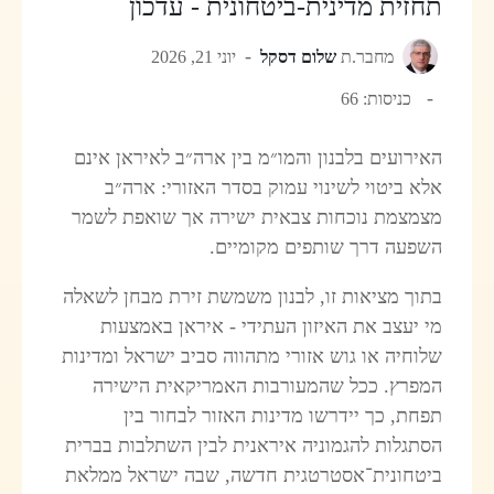
תחזית מדינית-ביטחונית - עדכון
מחבר.ת
שלום דסקל
יוני 21, 2026
כניסות: 66
האירועים בלבנון והמו״מ בין ארה״ב לאיראן אינם
אלא ביטוי לשינוי עמוק בסדר האזורי: ארה״ב
מצמצמת נוכחות צבאית ישירה אך שואפת לשמר
השפעה דרך שותפים מקומיים.
בתוך מציאות זו, לבנון משמשת זירת מבחן לשאלה
מי יעצב את האיזון העתידי - איראן באמצעות
שלוחיה או גוש אזורי מתהווה סביב ישראל ומדינות
המפרץ. ככל שהמעורבות האמריקאית הישירה
תפחת, כך יידרשו מדינות האזור לבחור בין
הסתגלות להגמוניה איראנית לבין השתלבות בברית
ביטחונית־אסטרטגית חדשה, שבה ישראל ממלאת