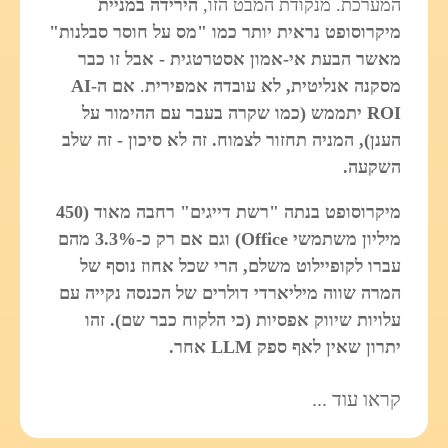
המערכת. מנקודת המבט הזו,
הירידה במניית
מיקרוסופט נראית יותר כמו "מס על חוסר סבלנות"
מאשר הבעת אי‑אמון אסטרטגית - אבל זו כבר
מסקנה אנליטית, לא עובדה אמפירית
.
אם ה-AI
ROI יתממש (כמו שקרה בעבר עם ההימור על
הענן), המניה תחזור לצמוח. זה לא סיכון - זה שלב
השקעה.
מיקרוסופט בנתה "רשת דייגים" רחבה מאוד (450
מיליון משתמשי Office) וגם אם רק כ-3.3% מהם
עברו לקופיילוט משלם, הרי שכל אחוז נוסף של
המרה שווה מיליארדי דולרים של הכנסה נקייה עם
עלויות שיווק אפסיות (כי הלקוח כבר שם). זהו
יתרון שאין לאף ספק LLM אחר.
קראו עוד ...