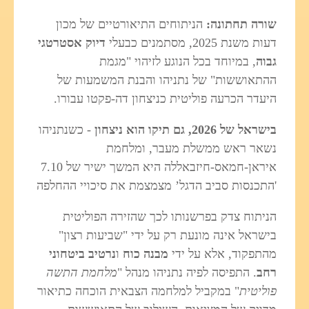
שורה תחתונה:
הניתוחים התיאורטיים של מכון
דעות משנת 2025, מסתמנים כבעלי
דיוק אסטרטגי
גבוה
, במיוחד בכל הנוגע לזיהוי "מגמת
ההתאוששות" של נתניהו והבנת המשמעות של
היעדר הכרעה פוליטית כניצחון דה-פקטו עבורו.
בישראל של 2026, גם תיקו הוא ניצחון
- כשנתניהו
נשאר ראש ממשלת מעבר, ומלחמת
איראן-חמאס-חיזבאללה היא המשך ישיר של 7.10
'התכנסות סביב הדגל’ מצמצמת את סיכויי ההחלפה
הניתוח צדק בפרשנותו לכך שהזירה הפוליטית
בישראל אינה מונעת רק על ידי "שביעות רצון"
מהתפקוד, אלא על ידי
מבנה כוח
ו
נרטיב ביטחוני
רחב
. התפיסה לפיה נתניהו מנהל "
מלחמת התשה
פוליטית
" במקביל למלחמה הצבאית הוכחה כתיאור