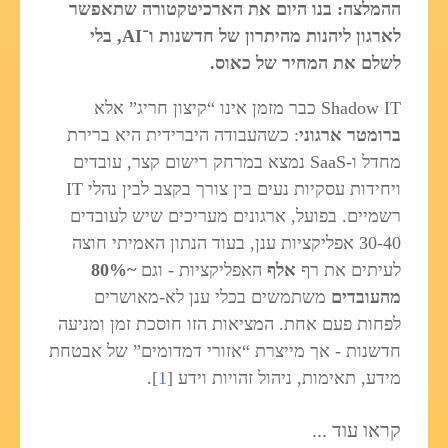
ההמלצה: בנו היום את הארכיטקטורה שתאפשר
לארגון ליהנות מהיתרון של חדשנות ו־AI, בלי
לשלם את המחיר של כאוס.
Shadow IT כבר מזמן אינו “קיצון חריג” אלא
ברומטר ארגוני
: כשהעבודה היברידית היא ברירת
מחדל ו‑SaaS נמצא במרחק רישום קצר, עובדים
ויחידות עסקיות נעים בין צורך בקצב לבין נהלי IT
רשמיים. בפועל, ארגונים מעריכים שיש לעובדים
30-40 אפליקציות ענן, בעוד הנתון האמיתי חוצה
לעיתים את רף
אלף
האפליקציות - וגם
~80%
מהעובדים
משתמשים בכלי ענן לא‑מאושרים
לפחות פעם אחת. המציאות הזו חוסכת זמן ומניעה
חדשנות - אך מייצרת “אזורי דמדומים” של אבטחת
מידע, תאימות, ניהול זהויות וידע [
1
].
קראו עוד ...