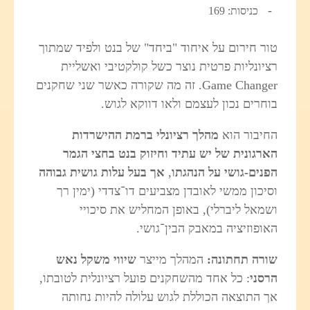
כניסות: 169
טור חירום על איחוד "ביחד" של בנט ולפיד שמתוך
רציונליות פרטית נוצר כשל קולקטיבי ואשליית
Game Changer. זה מה שקורה כאשר שני שחקנים
בוחרים נכון לעצמם ולאו דווקא לגוש.
החיבור הוא
מהלך רציונלי ברמת ההישרדות
הארגונית של יש עתיד וחיזוק בנט בחצי הגמר
הפנים-גושי על הנהגתו
,
אך בעל עלות גושית גבוהה
וסיכון ממשי לאובדן מצביעים דו־צדדי (ימין רך
ושמאל ליברלי), באופן המחליש את סיכויי
האופוזיציה במאבק הבין־גושי.
שורה תחתונה:
המהלך מייצר
שיווי משקל נאש
הרסני
: כל אחד מהשחקנים פועל רציונלית לטובתו,
אך התוצאה הכוללת לגוש עלולה להיות נחותה