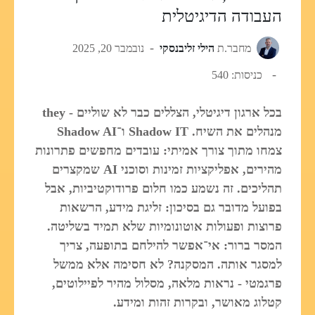
העבודה הדיגיטלית
מחבר.ת
הילי זליבנסקי
נובמבר 20, 2025
כניסות: 540
בכל ארגון דיגיטלי, הצללים כבר לא שוליים - they
מנהלים את השיח. Shadow IT ו־Shadow AI
צמחו מתוך צורך אמיתי: עובדים מחפשים פתרונות
מהירים, אפליקציות זמינות וסוכני AI שמקצרים
תהליכים. זה נשמע כמו חלום פרודוקטיביות, אבל
בפועל מדובר גם בסיכון: זליגת מידע, הרשאות
פרוצות ופעולות אוטונומיות שלא תמיד בשליטה.
המסר ברור: אי־אפשר להילחם בתופעה, צריך
למסגר אותה. המסקנה? לא חסימה אלא ממשל
פרגמטי - נראות מלאה, מסלול מהיר לפיילוטים,
קטלוג מאושר, ובקרות זהות ומידע.