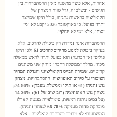
אחדות, אלא כיצד מתשנה מאזן ההסתברויות בין
הגושים - ובשלב זה, גדל טווח הניצחון של
הקואליציה בראשות ‎נתניהו, כולל תיקו שמייצר
יתרון בפועל. כי באוקטובר 2026 יקבע לא "מי
ינצח", אלא "מי לא יוחלף".
ההסתברות אינה נמדדת רק ביכולת להרכיב, אלא
בעיקר ביכולת
למנוע מהיריב להרכיב 61
ולכן תיקו
פוליטי (אי הכרעה) הוא בפועל יתרון לראש ממשלה
מכהן. מהלך "ממשלה רחבה" מחזק שני משתנים
קריטיים:
שמירת הבייס הקואליציוני
ו
הגדלת המחיר
הציבורי על סירוב האופוזיציה
. ההסתברויות:
ניצחון
גוש נתניהו (61 או תיקו וממשלת מעבר): 74-86%;
ניצחון גוש האופוזיציה (רוב יציב של 61): 14-26%
(על בסיס ניתוח רגישות, סימולציית מונטה-קארלו
מובהקת פחות מעניקה 66-78% לנצחון נתניהו)
.
המשמעות: לא מדובר בהרחבת קואליציה - אלא