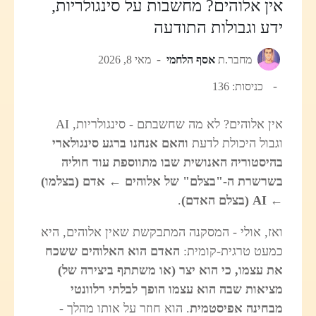
אין אלוהים? מחשבות על סינגולריות,
ידע וגבולות התודעה
מחבר.ת
אסף הלחמי
מאי 8, 2026
כניסות: 136
אין אלוהים? לא מה שחשבתם - סינגולריות, AI
וגבול היכולת לדעת
והאם אנחנו ברגע סינגולארי
בהיסטוריה האנושית שבו מתווספת עוד חוליה
בשרשרת ה-"בצלם" של אלוהים ← אדם (בצלמו)
← AI (בצלם האדם)
.
ואז, אולי - המסקנה המתבקשת שאין אלוהים, היא
כמעט טרגית-קומית:
האדם הוא האלוהים ששכח
את עצמו, כי הוא יצר (או משתתף ביצירה של)
מציאות שבה הוא עצמו הופך לבלתי רלוונטי
מבחינה אפיסטמית
. הוא חוזר על אותו מהלך -