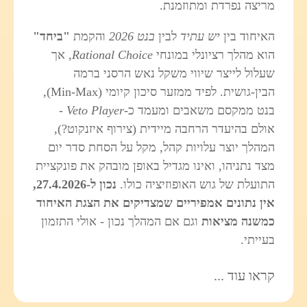
מריצה נפרדת ומתוזמנת.
האיחוד בין
יש עתיד
לבין
בנט 2026
והקמת
"ביחד"
הוא מהלך רציונלי במונחי
Rational Choice
, אך
שעלול לייצר שיווי משקל נאש הרסני ברמה
הבין‑גושית. לפיד ממזער סיכון קיומי (Min‑Max),
בנט ממקסם משאבים ומעמד כ‑
Veto Player
-
אולם בהיעדר הרחבה מיידית (צירוף איזנקוט?),
המהלך יוצר עלויות קהל, מקל על הסחת סדר יום
מצד נתניהו, ואינו מגדיל באופן מובהק את פונקציית
התועלת של גוש האופוזיציה כולו.
נכון ל‑27.4.2026,
אין נתונים אמפיריים שמצדיקים את הצגת האיחוד
כמשנה מציאות
וגם אם המהלך נכון - אולי התזמון
בעייתי.
קראו עוד ...