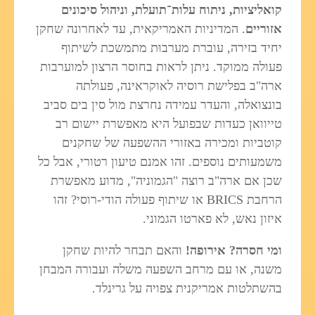
קואליציות, ניתוח עלות־תועלת, וניהול סיכונים
אזוריים
. המדיניות האמריקאית, עד לאחרונה שחקן
יחיד בזירה, עוברת מערבוּת מתמשכת לשיתוף
פעולה ממוקד. ניתן לראות בחוסר הרצון למוערבות
ארה"ב בפלישת רוסיה לאוקראינה, פעולתה
בונצואלה, והעדר עמידה נחרצת מול סין בים סביב
טייוואן כעדות שבפועל היא מאפשרת יישום רב
קוטביות ומכירה באזורי ההשפעה של שחקנים
משמעותים נוספים. זהו אמנם טיעון רטורי, אבל כל
שכן אם ארה"ב רוצה "הגמוניה", מדוע מאפשרת
הרחבת BRICS או שיתוף פעולה הודי-רוסי? זהו
איזון נאש, לא פארטו הגמוני.
ומי חסרה? אירופה!
והאם תבחר להיות שחקן
משנה, או עם מרחב השפעה משלה ועבורה המבחן
בהשתלטות אמריקנית צפויה על גרינלד.